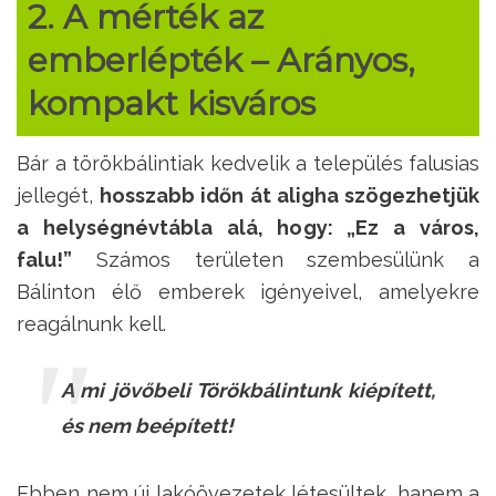
2. A mérték az
emberlépték
– Arányos,
kompakt kisváros
Bár a törökbálintiak kedvelik a település falusias
jellegét,
hosszabb időn át aligha szögezhetjük
a helységnévtábla alá, hogy: „Ez a város,
falu!”
Számos területen szembesülünk a
Bálinton élő emberek igényeivel, amelyekre
reagálnunk kell.
A mi jövőbeli Törökbálintunk kiépített,
és nem beépített!
Ebben nem új lakóövezetek létesültek, hanem a