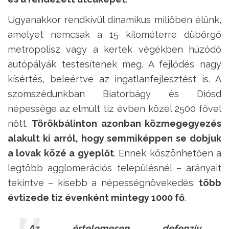
Ugyanakkor rendkívül dinamikus miliőben élünk,
amelyet nemcsak a 15 kilométerre dübörgő
metropolisz vagy a kertek végékben húzódó
autópályák testesítenek meg. A fejlődés nagy
kísértés, beleértve az ingatlanfejlesztést is. A
szomszédunkban Biatorbágy és Diósd
népessége az elmúlt tíz évben közel 2500 fővel
nőtt.
Törökbálinton azonban közmegegyezés
alakult ki arról, hogy semmiképpen se dobjuk
a lovak közé a gyeplőt
. Ennek köszönhetően a
legtöbb agglomerációs településnél – arányait
tekintve – kisebb a népességnövekedés:
több
évtizede tíz évenként mintegy 1000 fő
.
Az értelemesen defenzív