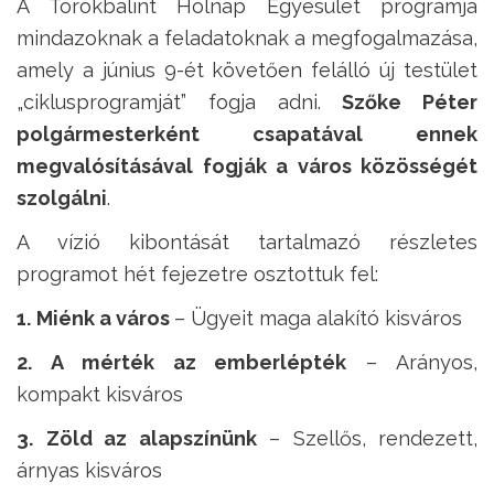
A Törökbálint Holnap Egyesület programja
mindazoknak a feladatoknak a megfogalmazása,
amely a június 9-ét követően felálló új testület
„ciklusprogramját” fogja adni.
Szőke Péter
polgármesterként csapatával ennek
megvalósításával fogják a város közösségét
szolgálni
.
A vízió kibontását tartalmazó részletes
programot hét fejezetre osztottuk fel:
1. Miénk a város
– Ügyeit maga alakító kisváros
2. A mérték az emberlépték
– Arányos,
kompakt kisváros
3. Zöld az alapszínünk
– Szellős, rendezett,
árnyas kisváros