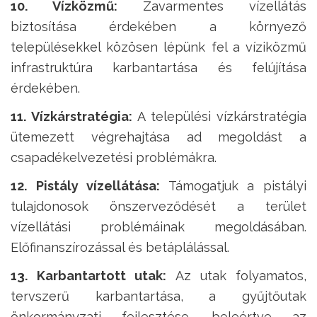
10. Vízközmű:
Zavarmentes vízellátás
biztosítása érdekében a környező
településekkel közösen lépünk fel a víziközmű
infrastruktúra karbantartása és felújítása
érdekében.
11. Vízkárstratégia:
A települési vízkárstratégia
ütemezett végrehajtása ad megoldást a
csapadékelvezetési problémákra.
12. Pistály vízellátása:
Támogatjuk a pistályi
tulajdonosok önszerveződését a terület
vízellátási problémáinak megoldásában.
Előfinanszírozással és betáplálással.
13. Karbantartott utak:
Az utak folyamatos,
tervszerű karbantartása, a gyűjtőutak
önkormányzati fejlesztése, beleértve az