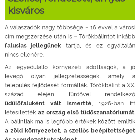
kisváros
A válaszadók nagy többsége – 16 évvel a városi
cím megszerzése után is – Törökbálintot inkább
falusias jellegűnek
tartja, és ez egyáltalán
nincs ellenére.
Az egyedülálló környezeti adottságok, a jó
levegő olyan jellegzetességek, amely a
település fejlődését formálták. Törökbálint a XX.
század elején fürdővel rendelkező
üdülőfaluként vált ismertté
, 1926-ban itt
létesítették
az ország első tüdőszanatóriumát
.
A bálintiak ma is legfőbb értékek között említik
a zöld környezetet, a szellős beépítettséget
és a rendezett utcaképet
.