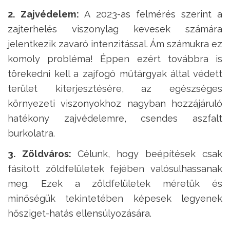
2. Zajvédelem:
A 2023-as felmérés szerint a
zajterhelés viszonylag kevesek számára
jelentkezik zavaró intenzitással. Ám számukra ez
komoly probléma! Éppen ezért továbbra is
törekedni kell a zajfogó műtárgyak által védett
terület kiterjesztésére, az egészséges
környezeti viszonyokhoz nagyban hozzájáruló
hatékony zajvédelemre, csendes aszfalt
burkolatra.
3. Zöldváros:
Célunk, hogy beépítések csak
fásított zöldfelületek fejében valósulhassanak
meg. Ezek a zöldfelületek méretük és
minőségük tekintetében képesek legyenek
hősziget-hatás ellensúlyozására.