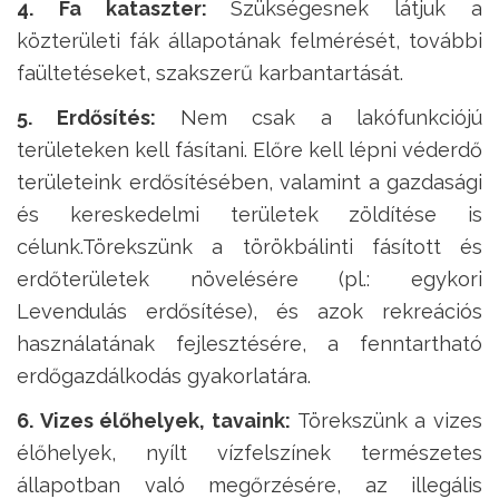
4. Fa kataszter:
Szükségesnek látjuk a
közterületi fák állapotának felmérését, további
faültetéseket, szakszerű karbantartását.
5. Erdősítés:
Nem csak a lakófunkciójú
területeken kell fásítani. Előre kell lépni véderdő
területeink erdősítésében, valamint a gazdasági
és kereskedelmi területek zöldítése is
célunk.Törekszünk a törökbálinti fásított és
erdőterületek növelésére (pl.: egykori
Levendulás erdősítése), és azok rekreációs
használatának fejlesztésére, a fenntartható
erdőgazdálkodás gyakorlatára.
6. Vizes élőhelyek, tavaink:
Törekszünk a vizes
élőhelyek, nyílt vízfelszínek természetes
állapotban való megőrzésére, az illegális