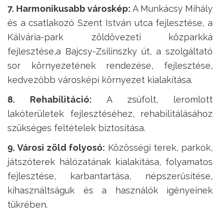
7. Harmonikusabb városkép:
A Munkácsy Mihály
és a csatlakozó Szent István utca fejlesztése, a
Kálvária-park zöldövezeti közparkká
fejlesztése,a Bajcsy-Zsilinszky út, a szolgáltató
sor környezetének rendezése, fejlesztése,
kedvezőbb városképi környezet kialakítása.
8. Rehabilitáció:
A zsúfolt, leromlott
lakóterületek fejlesztéséhez, rehabilitálásához
szükséges feltételek biztosítása.
9
.
Városi zöld
folyosó
:
Közösségi terek, parkok,
játszóterek hálózatának kialakítása, folyamatos
fejlesztése, karbantartása, népszerűsítése,
kihasználtságuk
és a használók igényeinek
tükrében.