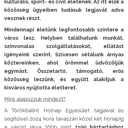
kulturális, sport- és civil életének. Az itt élők a
közösség ügyeiben tudásuk legjavát adva
vesznek részt.
Mindennapi életünk legfontosabb színtere a
város lesz. Helyben találhatunk munkát,
színvonalas szolgáltatásokat, ellátást
igényeink szerint. Szívesen sétálunk árnyas
köztereinken, ahol örömmel üdvözöljük
egymást. Összetartó, támogató, erős
közösség leszünk, és együtt alakítjuk a
kisváros nyújtotta életteret.
Mire alapozzuk mindezt?
A Törökbálint Holnap Egyesület tagjaival és
segítőivel 2024 kora tavaszán közel két hónapig
a várost járva több mint
1100 háztartáshoz