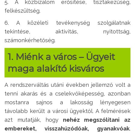
5. A közbizalom erősítése, tisztakezűség,
felkészültség.
6. A közéleti tevékenység szolgálatnak
tekintése, aktivitás, nyitottság,
számonkérhetőség.
1. Miénk a város
– Ügyeit
maga alakító kisváros
A rendszerváltás utáni években jellemző volt a
tenni akarás és a cselekvőképesség, azonban
mostanra sajnos a lakosság lényegesen
távolabb került a városi ügyektől. A felmérések
azt mutatják, hogy
nehéz megszólítani az
embereket, visszahúzódóak, gyanakvóak
.