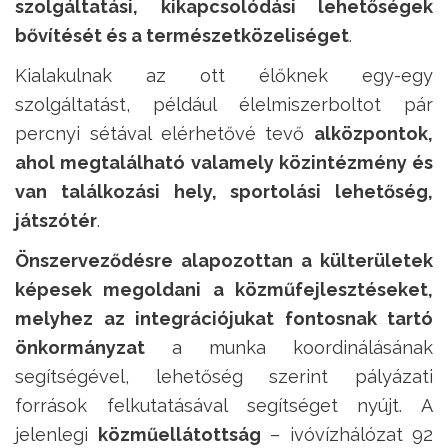
szolgáltatási, kikapcsolódási lehetőségek
bővítését és a természetközeliséget
.
Kialakulnak az ott élőknek egy-egy
szolgáltatást, például élelmiszerboltot pár
percnyi sétával elérhetővé tevő
alközpontok,
ahol megtalálható valamely közintézmény és
van találkozási hely, sportolási lehetőség,
játszótér
.
Önszerveződésre alapozottan a külterületek
képesek megoldani a közműfejlesztéseket
,
melyhez az integrációjukat fontosnak tartó
önkormányzat
a munka koordinálásának
segítségével, lehetőség szerint pályázati
források felkutatásával segítséget nyújt. A
jelenlegi
közműellátottság
– ivóvízhálózat 92