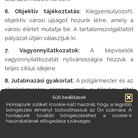
6. Objektív tájékoztatás:
Kiegyensúlyozott,
objektív városi újságot hozunk létre, amely a
városi életet mutatja be. A tartalomszolgáltatót
pályázat útján választjuk ki.
7. Vagyonnyilatkozatok:
A képviselők
vagyonnyilatkozatát nyilvánosságra hozzuk a
teljes ciklus idejére.
8. Jutalmazási gyakorlat:
A polgármester és az
alpolgármester részére csak a törvény által
Süti beállítások
lehetővé tett jutalmazási gyakorlatot követjük.
Honlapunk sütiket (cookie-kat) használ, hogy a legjobb
böngészési élményt biztosíthassuk az Ön számára. A
9. Helyi akarat:
A helyi társadalmat is segítségül
honlapunk további böngészéséhez a cookie-k
hívjuk az erőltetett urbanizációval, nagyvárosias
használatának elfogadása szükséges.
fejlesztési igényekkel szemben.