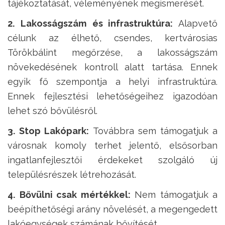
tájékoztatását, véleményének megismerését.
2. Lakosságszám és infrastruktúra:
Alapvető
célunk az élhető, csendes, kertvárosias
Törökbálint megőrzése, a lakosságszám
növekedésének kontroll alatt tartása. Ennek
egyik fő szempontja a helyi infrastruktúra.
Ennek fejlesztési lehetőségeihez igazodóan
lehet szó bővülésről.
3. Stop Lakópark:
Továbbra sem támogatjuk a
városnak komoly terhet jelentő, elsősorban
ingatlanfejlesztői érdekeket szolgáló új
településrészek létrehozását.
4. Bővülni csak mértékkel
:
Nem támogatjuk a
beépíthetőségi arány növelését, a megengedett
lakóegységek számának bővítését.