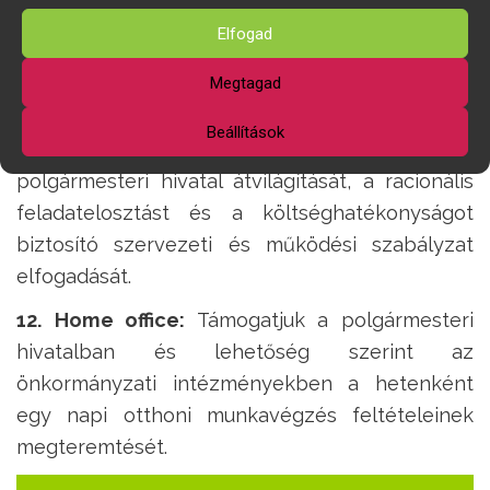
1
0. Átláthatóság:
A nyilvánosság számára is
Elfogad
átláthatóvá és kontrollálhatóvá tesszük az
önkormányzati határozatok végrehajtásának
Megtagad
folyamatát.
Beállítások
11. Működési szabályzat:
Fontosnak tartjuk a
polgármesteri hivatal átvilágítását, a racionális
feladatelosztást és a költséghatékonyságot
biztosító szervezeti és működési szabályzat
elfogadását.
12. Home office:
Támogatjuk a polgármesteri
hivatalban és lehetőség szerint az
önkormányzati intézményekben a hetenként
egy napi otthoni munkavégzés feltételeinek
megteremtését.