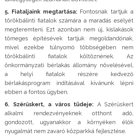
5. Fiataljaink megtartása:
Fontosnak tartjuk a
törökbálinti fiatalok számára a maradás esélyét
megteremteni. Ezt azonban nem új, kislakások
tömeges építésévek tartjuk megoldandónak,
mivel ezekbe túlnyomó többségében nem
törökbálinti fiatalok költöznének. Az
önkormányzati bérlakás állomány növelésével,
a helyi fiatalok részére kedvező
bérlakásprogram indításával kívánunk lépni
ebben a fontos ügyben.
6. Szérűskert, a város tüdeje:
A Szérűskert
alkalmi rendezvényeknek otthont adó,
gondozott, ugyanakkor a környéken élők
nyugalmát nem zavaró közparkká fejlesztése.