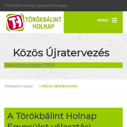
Törökbálint Holnap Egyesület honlapja
MENÜ
Közös Újratervezés
Választási program 2024
Törökbálint Holnap
>
Közös Újratervezés
A Törökbálint Holnap