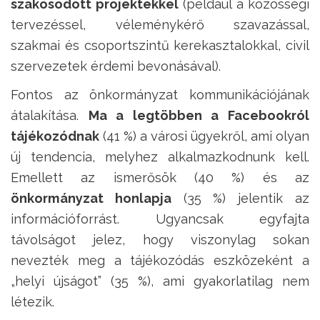
szakosodott projektekkel
(például a közösségi
tervezéssel, véleménykérő szavazással,
szakmai és csoportszintű kerekasztalokkal, civil
szervezetek érdemi bevonásával).
Fontos az önkormányzat kommunikációjának
átalakítása.
Ma a legtöbben a Facebookról
tájékozódnak
(41 %) a városi ügyekről, ami olyan
új tendencia, melyhez alkalmazkodnunk kell.
Emellett az ismerősök (40 %) és az
önkormányzat honlapja
(35 %) jelentik az
információforrást. Ugyancsak egyfajta
távolságot jelez, hogy viszonylag sokan
nevezték meg a tájékozódás eszközeként a
„helyi újságot” (35 %), ami gyakorlatilag nem
létezik.