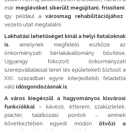
már
meglévőket sikerült megújítani, frissíteni
,
így például a
városmag rehabilitációjához
vezető utat megtalálni.
Lakhatási lehetőséget kínál a helyi fiataloknak
is
, amelynek megfelelő eszköze az
önkormányzati bérlakásállomány bővítése.
Ugyanígy fokozott önkormányzati
szerepvállalással teret (és épületeket) biztosít a
XXI. században egyre kiterjedtebb feladattá
váló
idősgondozásnak is
.
A város kiegészül a hagyományos kisvárosi
funkciókkal
– kávézó, étterem, szaküzletek,
piactér, találkozási pontok -, aminek
következtében egyedi módon
ötvözi a