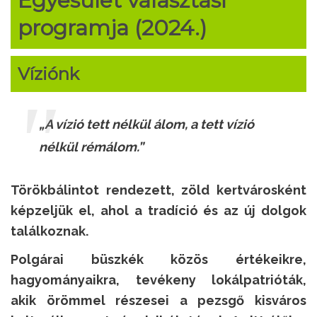
Egyesület választási
programja (2024.)
Víziónk
„A vízió tett nélkül álom, a tett vízió
nélkül rémálom.”
Törökbálintot rendezett, zöld kertvárosként
képzeljük el, ahol a tradíció és az új dolgok
találkoznak.
Polgárai büszkék közös értékeikre,
hagyományaikra, tevékeny lokálpatrióták,
akik örömmel részesei a pezsgő kisváros