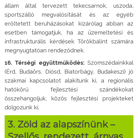
állam által tervezett tekecsarnok, uszoda,
sportszálló
megvalósítását és az egyéb
erőltetett beruházásokat kizárólag abban az
esetben támogatjuk, ha az üzemeltetési és
infrastrukturális kérdések Törökbálint számára
megnyugtatóan rendeződnek.
16. Térségi együttműködés:
Szomszédainkkal
(Érd, Budaörs, Diósd, Biatorbágy, Budakeszi) jó
szakmai kapcsolatot alakítunk ki, a regionális
hatókörű fejlesztési szándékokat
összehangoljuk, közös fejlesztési projekteket
dolgozunk ki.
3. Zöld az alapszínünk
–
Szellős, rendezett, árnyas