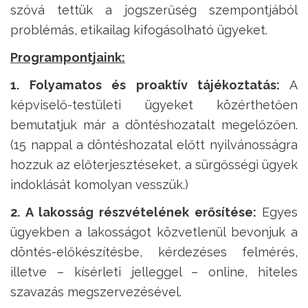
szóvá tettük a jogszerűség szempontjából
problémás, etikailag kifogásolható ügyeket.
Programpontjaink:
1. Folyamatos és proaktív tájékoztatás:
A
képviselő-testületi ügyeket közérthetően
bemutatjuk már a döntéshozatalt megelőzően.
(15 nappal a döntéshozatal előtt nyilvánosságra
hozzuk az előterjesztéseket, a sürgősségi ügyek
indoklását komolyan vesszük.)
2. A lakosság részvételének erősítése:
Egyes
ügyekben a lakosságot közvetlenül bevonjuk a
döntés-előkészítésbe, kérdezéses felmérés,
illetve – kísérleti jelleggel – online, hiteles
szavazás megszervezésével.