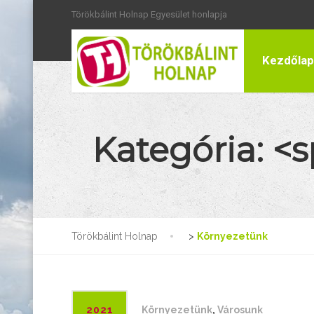
Törökbálint Holnap Egyesület honlapja
Kezdőlap
Kategória: 
Törökbálint Holnap
>
Környezetünk
2021
Környezetünk
,
Városunk