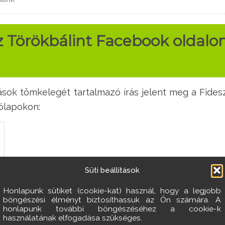
sz Törökbálint Facebook oldalo
ások tömkelegét tartalmazó írás jelent meg a Fides
ólapokon:
Süti beállítások
Honlapunk sütiket (cookie-kat) használ, hogy a legjobb
böngészési élményt biztosíthassuk az Ön számára. A
honlapunk további böngészéséhez a cookie-k
használatának elfogadása szükséges.