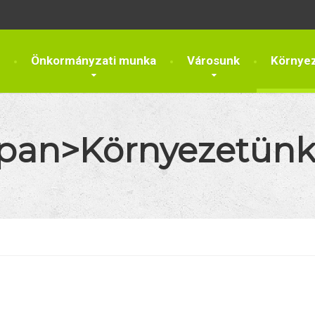
Önkormányzati munka
Városunk
Környe
<span>Környezetün