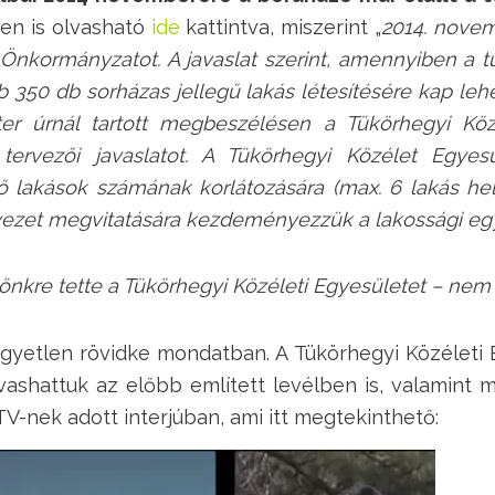
lben is olvasható
ide
kattintva, miszerint „
2014. novem
 Önkormányzatot. A javaslat szerint, amennyiben a t
 350 db sorházas jellegű lakás létesítésére kap lehető
er úrnál tartott megbeszélésen a Tükörhegyi Közé
ervezői javaslatot. A Tükörhegyi Közélet Egyesü
lakások számának korlátozására (max. 6 lakás hely
rvezet megvitatására kezdeményezzük a lakossági egy
önkre tette a Tükörhegyi Közéleti Egyesületet – nem 
 egyetlen rövidke mondatban. A Tükörhegyi Közéleti 
lvashattuk az előbb említett levélben is, valamin
V-nek adott interjúban, ami itt megtekinthető: