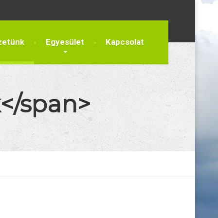
zetünk
Egyesület
Kapcsolat
k</span>