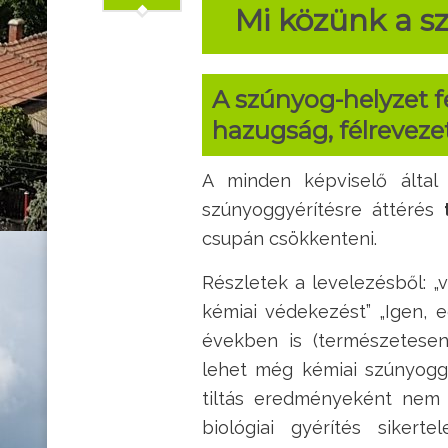
Mi közünk a 
A szúnyog-helyzet f
hazugság, félreveze
A minden képviselő által 
szúnyoggyérítésre áttérés
csupán csökkenteni.
Részletek a levelezésből: „
kémiai védekezést” „Igen, 
években is (természetesen
lehet még kémiai szúnyoggyé
tiltás eredményeként nem 
biológiai gyérítés siker