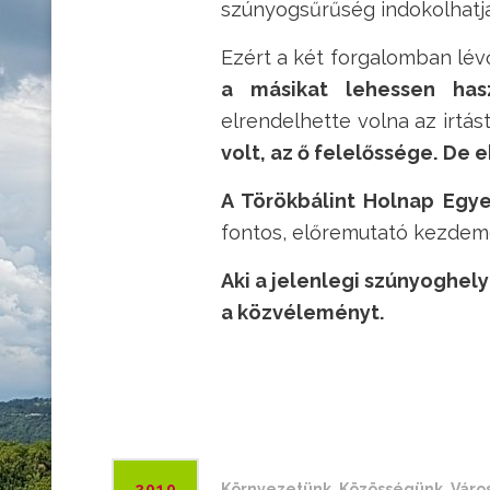
szúnyogsűrűség indokolhatja
Ezért a két forgalomban lé
a másikat lehessen has
elrendelhette volna az irtá
volt, az ő felelőssége. De
A Törökbálint Holnap Egye
fontos, előremutató kezdem
Aki a jelenlegi szúnyoghel
a közvéleményt.
2019
Környezetünk
,
Közösségünk
,
Váro