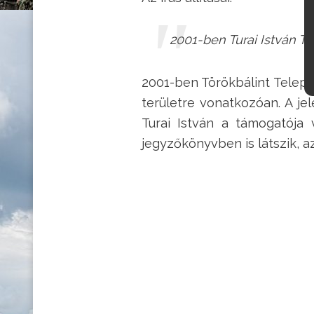
2001-ben Turai István Tü
2001-ben Törökbálint Telepü
területre vonatkozóan. A j
Turai István a támogatója 
jegyzőkönyvben is látszik, a