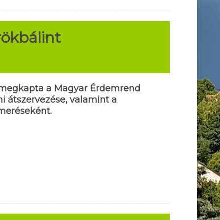
rökbálint
ől megkapta a Magyar Érdemrend
ni átszervezése, valamint a
smeréseként.