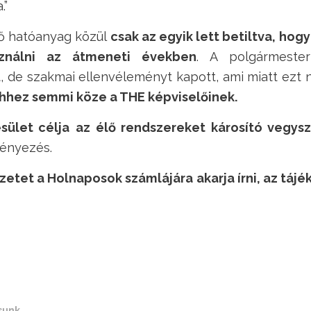
.”
vő hatóanyag közül
csak az egyik lett betiltva, hogy
ználni az átmeneti években
. A polgármester
st, de szakmai ellenvéleményt kapott, ami miatt ezt
 ehhez semmi köze a THE képviselőinek.
sület célja
az élő rendszereket károsító vegys
ényezés.
yzetet a Holnaposok számlájára akarja írni, az táj
sunk