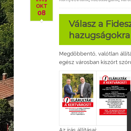
OKT
08
Válasz a Fide
hazugságokra
Megdöbbentő, valótlan állít
egész városban kiszórt szór
Az írás állításai: