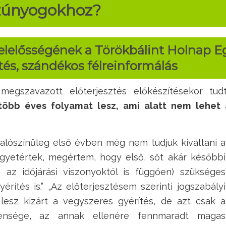
szúnyogokhoz?
elelősségének a Törökbálint Holnap E
tés, szándékos félreinformálás
megszavazott előterjesztés előkészítésekor tu
több éves folyamat lesz, ami alatt nem lehet a
valószínűleg első évben még nem tudjuk kiváltani a
egyetértek, megértem, hogy első, sőt akár későbbi
 az időjárási viszonyoktól is függően) szükséges
rítés is.” „Az előterjesztésem szerinti jogszabályi
lesz kizárt a vegyszeres gyérítés, de azt csak a
telensége, az annak ellenére fennmaradt magas