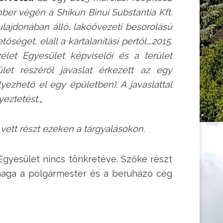
ber végén a Shikun Binui Substantia Kft.
ulajdonában álló, lakóövezeti besorolású
séget, eláll a kártalanítási pertől….2015.
let Egyesület képviselői és a terület
let részéről javaslat érkezett az egy
ezhető el egy épületben). A javaslattal
eztetést.
„
vett részt ezeken a tárgyalásokon.
Egyesület nincs tönkretéve. Szőke részt
t maga a polgármester és a beruházó cég