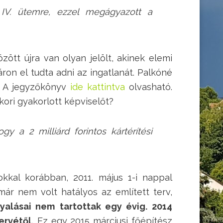
y IV. ütemre, ezzel megágyazott a
özött újra van olyan jelölt, akinek elemi
áron el tudta adni az ingatlanát. Palkóné
e. A jegyzőkönyv
ide kattintva
olvasható.
ori gyakorlott képviselőt?
 a 2 milliárd forintos kártérítési
kkal korábban, 2011. május 1-i nappal
már nem volt hatályos az említett terv,
yalásai nem tartottak egy évig. 2014
ervétől.
Ez egy 2015 márciusi főépítész