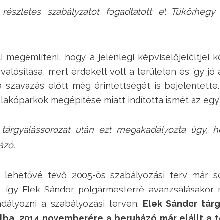
 részletes szabályzatot fogadtatott el Tükörheg
ti megemlíteni, hogy a jelenlegi képviselőjelöltjei k
alósítása, mert érdekelt volt a területen és így jó 
a szavazás előtt még érintettségét is bejelentett
lakóparkok megépítése miatt indította ismét az egyk
árgyalássorozat után ezt megakadályozta úgy, hogy
ázó.
 lehetővé tevő 2005-ös szabályozási terv már so
e, így Elek Sándor polgármesterré avanzsálásakor 
dályozni a szabályozási terven.
Elek Sándor tárg
lba. 2014 novemberére a beruházó már elállt a t