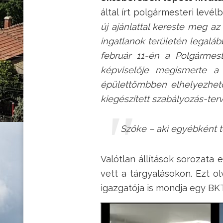
által írt polgármesteri levé
új ajánlattal kereste meg az
ingatlanok területén legalább
február 11-én a Polgármest
képviselője megismerte a t
épülettömbben elhelyezhető 
kiegészített szabályozás-te
Szőke – aki egyébként t
Valótlan állítások sorozata
vett a tárgyalásokon. Ezt o
igazgatója is mondja egy BKT
Videólejátszó