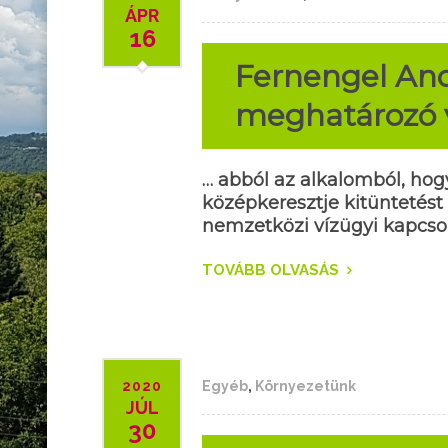
ÁPR
16
Fernengel Andr
meghatározó 
… abból az alkalomból, ho
középkeresztje kitüntetést
nemzetközi vízügyi kapcso
TOVÁBB OLVASÁS
2020
Egyéb
,
Környezetünk
JÚL
30