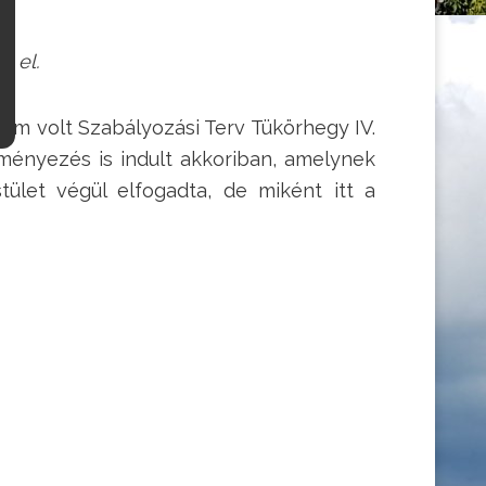
t el.
em volt Szabályozási Terv Tükörhegy IV.
ményezés is indult akkoriban, amelynek
tület végül elfogadta, de miként itt a