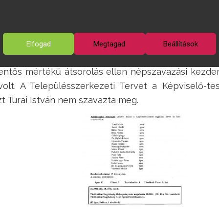
körhegyet érintő Helyi Építési Szabályzatot fogadtatot
Elfogad
Megtagad
Beállítások
lésszerkezeti Terve került elfogadásra, ekkor még n
elentős mértékű átsorolás ellen népszavazási kezde
volt. A Településszerkezeti Tervet a Képviselő-tes
zt Turai István nem szavazta meg.