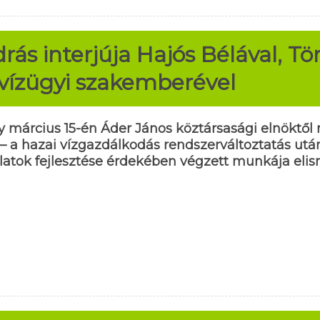
ás interjúja Hajós Bélával, Tö
vízügyi szakemberével
gy március 15-én Áder János köztársasági elnökt
 – a hazai vízgazdálkodás rendszerváltoztatás utá
latok fejlesztése érdekében végzett munkája eli