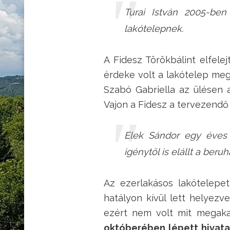
Turai István 2005-ben
lakótelepnek.
A Fidesz Törökbálint elfelej
érdeke volt a lakótelep megv
Szabó Gabriella az ülésen 
Vajon a Fidesz a tervezendő 
Elek Sándor egy éves t
igénytől is elállt a beruh
Az ezerlakásos lakótelepet
hatályon kívül lett helyezv
ezért nem volt mit megaka
októberében lépett hivata