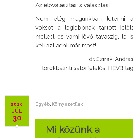
Az előválasztás is választás!
Nem elég magunkban letenni a
voksot a legjobbnak tartott jelölt
mellett és várni jövő tavaszig, le is
kell azt adni, már most!
dr. Sziráki András
törökbálinti sátorfelelős, HEVB tag
2020
Egyéb
,
Környezetünk
JÚL
30
Mi közünk a