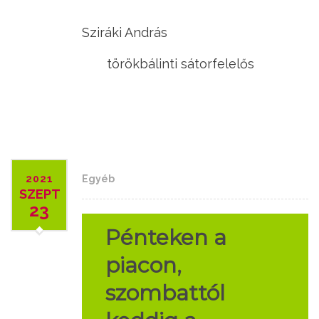
Sziráki András
törökbálinti sátorfelelős
2021
Egyéb
SZEPT
23
Pénteken a
piacon,
szombattól