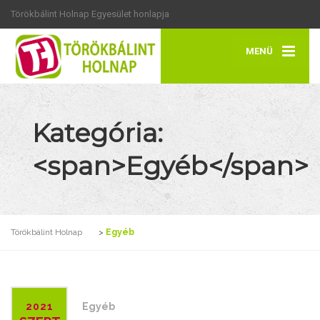
Törökbálint Holnap Egyesület honlapja
MENÜ
Kategória:
<span>Egyéb</span>
Törökbálint Holnap
>
Egyéb
2021
Egyéb