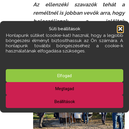
Az ellenzéki szavazók tehát a
reméltnél is jobban vevők arra, hogy
beleszóljanak a jelöltek
Süti beállítások
kiválasztásába. A mozgósítás
Honlapunk sütiket (cookie-kat) használ, hogy a legjobb
képessége döntővé válhat, ezért is
böngészési élményt biztosíthassuk az Ön számára. A
honlapunk további böngészéséhez a cookie-k
javasoljuk mindenkinek, hogy már
használatának elfogadása szükséges.
ez alkalommal is éljen a
demokratikus jogával.
Elfogad
Megtagad
Beállítások