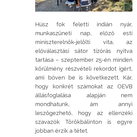
Húsz fok feletti indián nyár,
munkaszüneti nap, előző esti
miniszterelnök-jelölti vita, az
előválasztási sátor tízórás nyitva
tartása – szeptember 25-én minden
körülmény részvételi rekordot igért,
ami bőven be is következett. Kár,
hogy konkrét számokat az OEVB
állásfoglalása alapján nem
mondhatunk, ám annyi
leszögezhető, hogy az ellenzéki
szavazók Törökbálinton is egyre
jobban érzik a tétet.