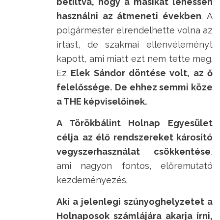
betiltva, hogy a másikat lehessen
használni az átmeneti években
. A
polgármester elrendelhette volna az
irtást, de szakmai ellenvéleményt
kapott, ami miatt ezt nem tette meg.
Ez
Elek Sándor döntése volt, az ő
felelőssége. De ehhez semmi köze
a THE képviselőinek.
A Törökbálint Holnap Egyesület
célja
az élő rendszereket károsító
vegyszerhasználat csökkentése
,
ami nagyon fontos, előremutató
kezdeményezés.
Aki a jelenlegi szúnyoghelyzetet a
Holnaposok számlájára akarja írni,