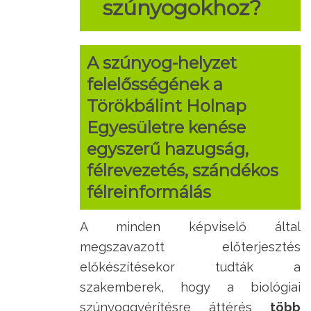
szúnyogokhoz?
A szúnyog-helyzet
felelősségének a
Törökbálint Holnap
Egyesületre kenése
egyszerű hazugság,
félrevezetés, szándékos
félreinformálás
A minden képviselő által
megszavazott előterjesztés
előkészítésekor tudták a
szakemberek, hogy a biológiai
szúnyoggyérítésre áttérés
több