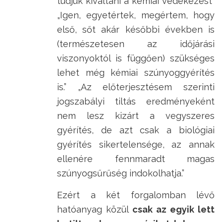
tudjuk kiváltani a kémiai védekezést”
„Igen, egyetértek, megértem, hogy
első, sőt akár későbbi években is
(természetesen az időjárási
viszonyoktól is függően) szükséges
lehet még kémiai szúnyoggyérítés
is.” „Az előterjesztésem szerinti
jogszabályi tiltás eredményeként
nem lesz kizárt a vegyszeres
gyérítés, de azt csak a biológiai
gyérítés sikertelensége, az annak
ellenére fennmaradt magas
szúnyogsűrűség indokolhatja.”
Ezért a két forgalomban lévő
hatóanyag közül
csak az egyik lett