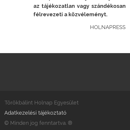
az tájékozatlan vagy szándékosan
félrevezeti a közvéleményt.
HOLNAPRESS
Törökbálint Holnap Egyesület
Adatkezelési tájékoztató
© Minden jog fenntartva. ®