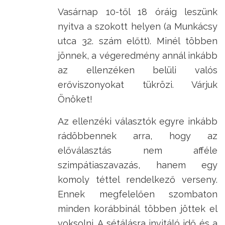
Vasárnap 10-től 18 óráig leszünk
nyitva a szokott helyen (a Munkácsy
utca 32. szám előtt). Minél többen
jönnek, a végeredmény annál inkább
az ellenzéken belüli valós
erőviszonyokat tükrözi. Várjuk
Önöket!
Az ellenzéki választók egyre inkább
rádöbbennek arra, hogy az
előválasztás nem afféle
szimpátiaszavazás, hanem egy
komoly téttel rendelkező verseny.
Ennek megfelelően szombaton
minden korábbinál többen jöttek el
voksolni. A sétálásra invitáló idő és a