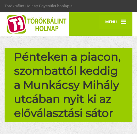
Törökbálint Holnap Egyesület honlapja
MENÜ
Pénteken a piacon,
szombattól keddig
a Munkácsy Mihály
utcában nyit ki az
előválasztási sátor