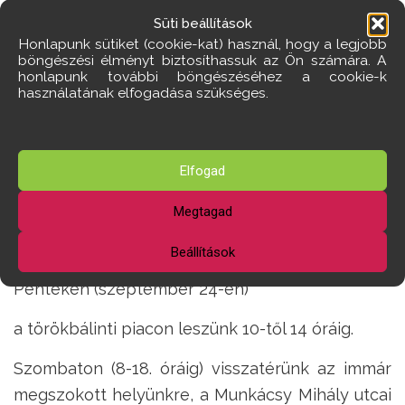
Süti beállítások
Honlapunk sütiket (cookie-kat) használ, hogy a legjobb
böngészési élményt biztosíthassuk az Ön számára. A
honlapunk további böngészéséhez a cookie-k
használatának elfogadása szükséges.
Elfogad
Nem elég letenni a voksot,
Megtagad
le is kell azt adni!
Beállítások
Pénteken (szeptember 24-én)
a törökbálinti piacon leszünk 10-től 14 óráig.
Szombaton (8-18. óráig) visszatérünk az immár
megszokott helyünkre, a Munkácsy Mihály utcai