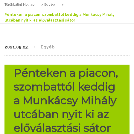
Törökbálint Holnap
>
Egyéb
>
Pénteken a piacon, szombattól keddig a Munkácsy Mihály
utcában nyit ki az előválasztási sátor
2021.09.23.
Egyéb
Pénteken a piacon,
szombattól keddig
a Munkácsy Mihály
utcában nyit ki az
előválasztási sátor