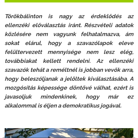
Törökbálinton is nagy az érdeklődés az
ellenzéki előválasztás iránt. Részvételi adatok
közlésére nem vagyunk felhatalmazva, ám
sokat elárul, hogy a szavazólapok eleve
felültervezett mennyisége nem lesz elég,
továbbiakat kellett rendelni. Az ellenzéki
szavazók tehát a reméltnél is jobban vevők arra,
hogy beleszóljanak a jelöltek kiválasztásába. A
mozgósítás képessége döntővé válhat, ezért is
javasoljuk mindenkinek, hogy már ez
alkalommal is éljen a demokratikus jogával.