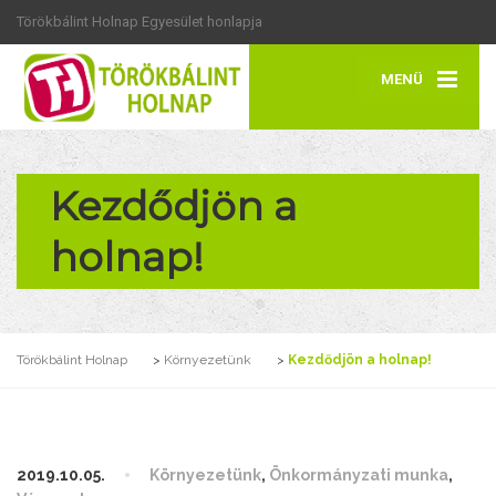
Törökbálint Holnap Egyesület honlapja
MENÜ
Kezdődjön a
holnap!
Törökbálint Holnap
>
Környezetünk
>
Kezdődjön a holnap!
2019.10.05.
Környezetünk
,
Önkormányzati munka
,