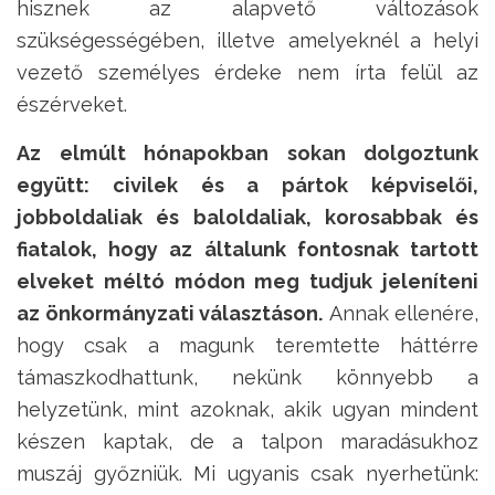
hisznek az alapvető változások
szükségességében, illetve amelyeknél a helyi
vezető személyes érdeke nem írta felül az
észérveket.
Az elmúlt hónapokban sokan dolgoztunk
együtt: civilek és a pártok képviselői,
jobboldaliak és baloldaliak, korosabbak és
fiatalok, hogy az általunk fontosnak tartott
elveket méltó módon meg tudjuk jeleníteni
az önkormányzati választáson.
Annak ellenére,
hogy csak a magunk teremtette háttérre
támaszkodhattunk, nekünk könnyebb a
helyzetünk, mint azoknak, akik ugyan mindent
készen kaptak, de a talpon maradásukhoz
muszáj győzniük. Mi ugyanis csak nyerhetünk: