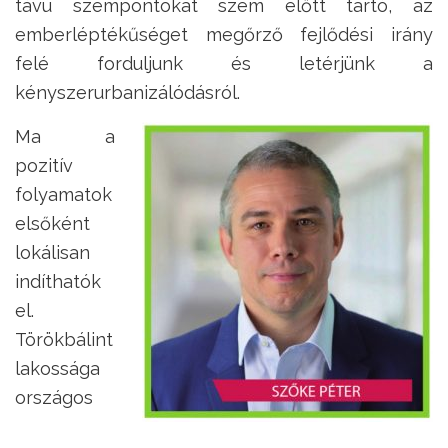
távú szempontokat szem előtt tartó, az
emberléptékűséget megőrző fejlődési irány
felé forduljunk és letérjünk a
kényszerurbanizálódásról.
Ma a
pozitív
folyamatok
elsőként
lokálisan
indíthatók
el.
Törökbálint
lakossága
országos