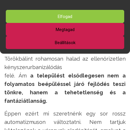
arra is, mit hagyunk örökül a gyerekeinknek.
Gondolunk arra, mi lesz, ha majd megkérdezik
Elfogad
tőlünk, hogy hová lettek a rétek, a csendes
Megtagad
utcák, a kertvárosias hangulat, amelyre még
nem vetettek árnyékot a sűrűn sorakozó magas
Beállítások
házak. Hová lett egy élhető település? Látjuk,
Törökbálint rohamosan halad az ellenőrizetlen
kényszerurbanizálódás
felé. Ám
a települést elsődlegesen nem a
folyamatos beépüléssel járó fejlődés teszi
tönkre, hanem a tehetetlenség és a
fantáziátlanság.
Éppen ezért mi szeretnénk egy sor rossz
automatizmuson változtatni. Nem tartjuk