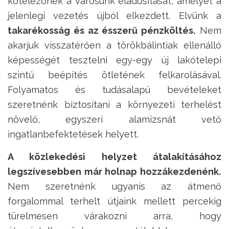
kötelezőnek a városunk eladósítását, amelyet a
jelenlegi vezetés újból elkezdett. Elvünk a
takarékosság és az ésszerű pénzköltés.
Nem
akarjuk visszatérően a törökbálintiak ellenálló
képességét tesztelni egy-egy új lakótelepi
szintű beépítés ötletének felkarolásával.
Folyamatos és tudásalapú bevételeket
szeretnénk biztosítani a környezeti terhelést
növelő, egyszeri alamizsnát vető
ingatlanbefektetések helyett.
A közlekedési helyzet átalakításához
legszívesebben már holnap hozzákezdenénk.
Nem szeretnénk ugyanis az átmenő
forgalommal terhelt útjaink mellett percekig
türelmesen várakozni arra, hogy