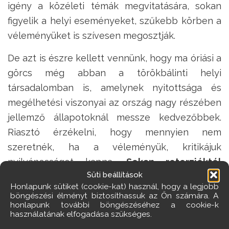
igény a közéleti témák megvitatására, sokan
figyelik a helyi eseményeket, szűkebb körben a
véleményüket is szívesen megosztják.
De azt is észre kellett vennünk, hogy ma óriási a
görcs még abban a törökbálinti helyi
társadalomban is, amelynek nyitottsága és
megélhetési viszonyai az ország nagy részében
jellemző állapotoknál messze kedvezőbbek.
Riasztó érzékelni, hogy mennyien nem
szeretnék, ha a véleményük, kritikájuk
nyilvánosságot kapna.
Sokan retorzióktól
Süti beállítások
tartanak.
A közszféra dolgozóin ilyen mértékű
Honlapunk sütiket (cookie-kat) használ, hogy a legjobb
nyomás utoljára harmincöt éve volt. Tényleg
böngészési élményt biztosíthassuk az Ön számára. A
honlapunk további böngészéséhez a cookie-k
ilyen jövőt szánunk magunknak?
használatának elfogadása szükséges.
A holnap számunkra azt jelenti, hogy gondolunk