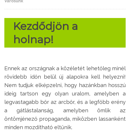
Városunk
Kezdődjön a
holnap!
Ennek az országnak a közéletét lehetőleg minél
rövidebb időn belül új alapokra kell helyezni!
Nem tudjuk elképzelni, hogy hazánkban hosszú
ideig tartson egy olyan uralom, amelyben a
legvastagabb bőr az arcbőr, és a legfőbb erény
a gátlástalanság, amelyben ömlik az
öntömjénező propaganda, miközben lassanként
minden mozdítható eltűnik.