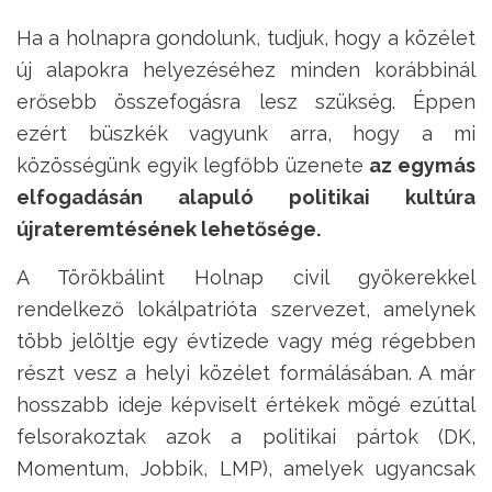
Ha a holnapra gondolunk, tudjuk, hogy a közélet
új alapokra helyezéséhez minden korábbinál
erősebb összefogásra lesz szükség. Éppen
ezért büszkék vagyunk arra, hogy a mi
közösségünk egyik legfőbb üzenete
az egymás
elfogadásán alapuló politikai kultúra
újrateremtésének lehetősége.
A Törökbálint Holnap civil gyökerekkel
rendelkező lokálpatrióta szervezet, amelynek
több jelöltje egy évtizede vagy még régebben
részt vesz a helyi közélet formálásában. A már
hosszabb ideje képviselt értékek mögé ezúttal
felsorakoztak azok a politikai pártok (DK,
Momentum, Jobbik, LMP), amelyek ugyancsak