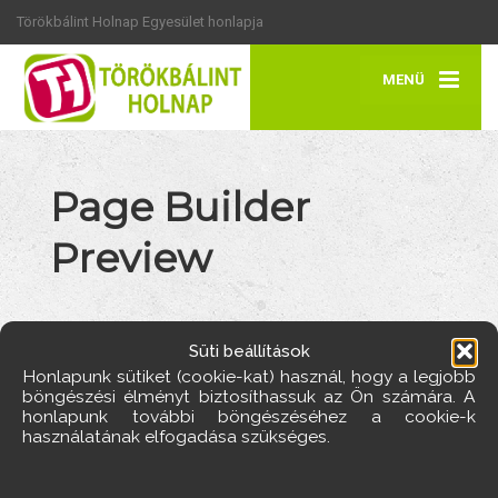
Törökbálint Holnap Egyesület honlapja
MENÜ
Page Builder
Preview
Süti beállítások
Törökbálint Holnap
>
Page Builder Preview
Honlapunk sütiket (cookie-kat) használ, hogy a legjobb
böngészési élményt biztosíthassuk az Ön számára. A
honlapunk további böngészéséhez a cookie-k
használatának elfogadása szükséges.
[rnpbpreview]