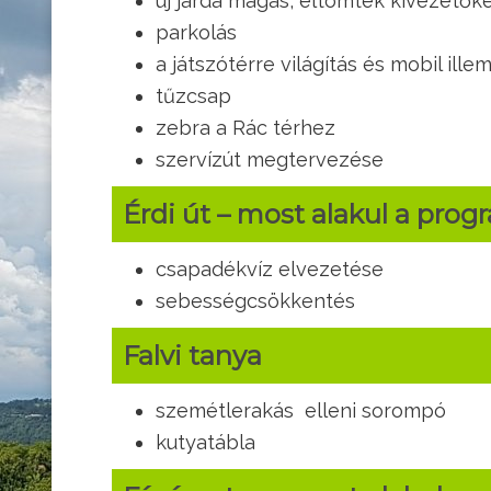
új járda magas, eltömtek kivezetőket
parkolás
a játszótérre világítás és mobil ille
tűzcsap
zebra a Rác térhez
szervízút megtervezése
Érdi út – most alakul a prog
csapadékvíz elvezetése
sebességcsökkentés
Falvi tanya
szemétlerakás elleni sorompó
kutyatábla