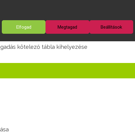
e a „Huszi” helyére (az utca felső végén volt a körn
ehetőségei
Elfogad
Megtagad
Beállítások
ítása
felújítás során
gadás kötelező tábla kihelyezése
tása