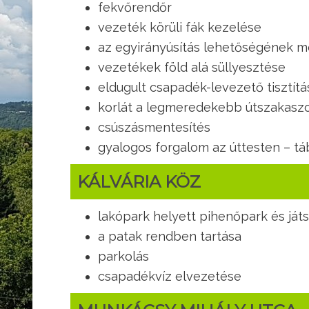
fekvőrendőr
vezeték körüli fák kezelése
az egyirányúsítás lehetőségének m
vezetékek föld alá süllyesztése
eldugult csapadék-levezető tisztítá
korlát a legmeredekebb útszakasz
csúszásmentesítés
gyalogos forgalom az úttesten – tá
KÁLVÁRIA KÖZ
lakópark helyett pihenőpark és ját
a patak rendben tartása
parkolás
csapadékvíz elvezetése