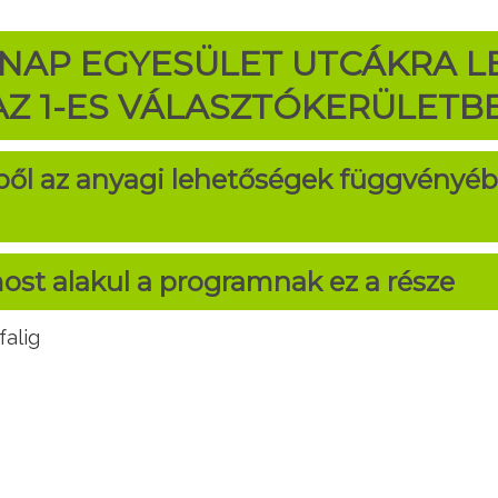
LNAP EGYESÜLET
UTCÁKRA L
Z 1-ES VÁLASZTÓKERÜLETB
ből az anyagi lehetőségek függvényéb
ost alakul a programnak ez a része
falig