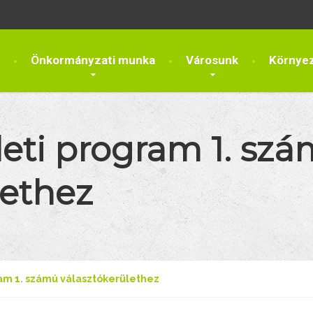
Önkormányzati munka
Városunk
Környe
leti program 1. sz
lethez
ram 1. számú választókerülethez