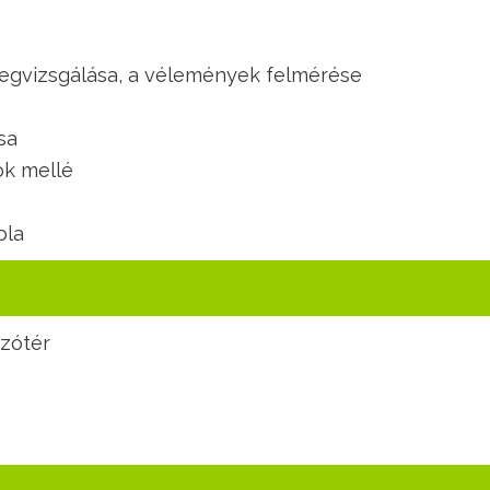
egvizsgálása, a vélemények felmérése
sa
ok mellé
bla
szótér