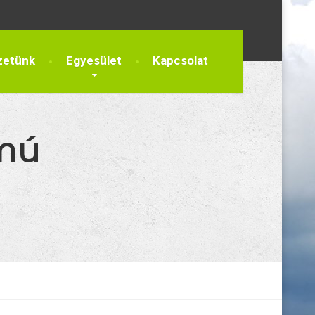
zetünk
Egyesület
Kapcsolat
ámú