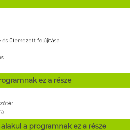
 és ütemezett felújítása
ás
programnak ez a része
szótér
ra
 alakul a programnak ez a része