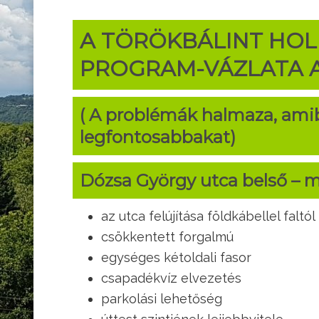
A TÖRÖKBÁLINT HO
PROGRAM-VÁZLATA A
( A problémák halmaza, ami
legfontosabbakat)
Dózsa György utca belső – m
az utca felújítása földkábellel faltól 
csökkentett forgalmú
egységes kétoldali fasor
csapadékvíz elvezetés
parkolási lehetőség