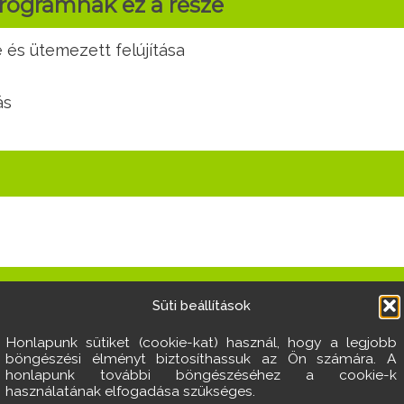
programnak ez a része
 és ütemezett felújítása
ás
Süti beállítások
es kialakítása az utca teljes hosszába
Honlapunk sütiket (cookie-kat) használ, hogy a legjobb
böngészési élményt biztosíthassuk az Ön számára. A
yúsításának közösségi eldöntése
honlapunk további böngészéséhez a cookie-k
ca végébe
használatának elfogadása szükséges.