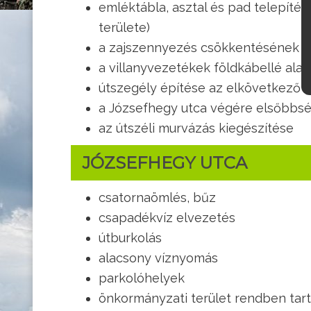
emléktábla, asztal és pad telepítés
területe)
a zajszennyezés csökkentésének l
a villanyvezetékek földkábellé alak
útszegély építése az elkövetkező út
a Józsefhegy utca végére elsőbbsé
az útszéli murvázás kiegészítése
JÓZSEFHEGY UTCA
csatornaömlés, bűz
csapadékvíz elvezetés
útburkolás
alacsony víznyomás
parkolóhelyek
önkormányzati terület rendben tar