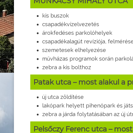
MUNKÁCSY MIHÁLY UTCA
kis buszok
csapadékvízelvezetés
árokfedéses parkolóhelyek
csapadékalagút revíziója, felmérése
szemetesek elhelyezése
művházas programok során parkol
zebra a kis bolthoz
Patak utca – most alakul a 
új utca zöldítése
lakópark helyett pihenőpark és ját
zebra a járda folytatásában az új út
Pelsőczy Ferenc utca – most