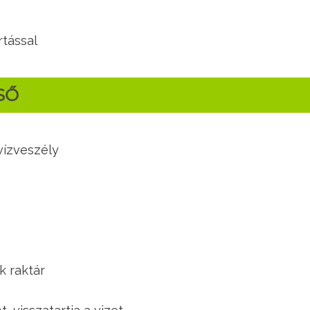
rtással
SŐ
vízveszély
k raktár