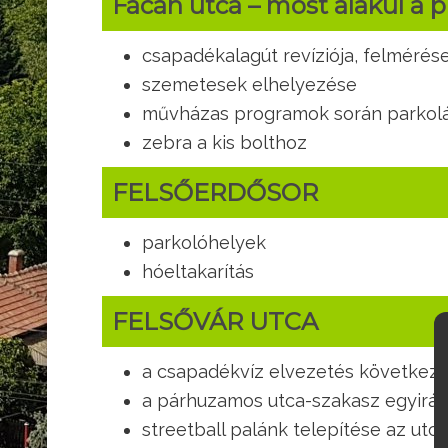
Fácán utca – most alakul a 
csapadékalagút revíziója, felmérése
szemetesek elhelyezése
művházas programok során parkol
zebra a kis bolthoz
FELSŐERDŐSOR
parkolóhelyek
hóeltakarítás
FELSŐVÁR UTCA
a csapadékvíz elvezetés következet
a párhuzamos utca-szakasz egyirán
streetball palánk telepítése az ut