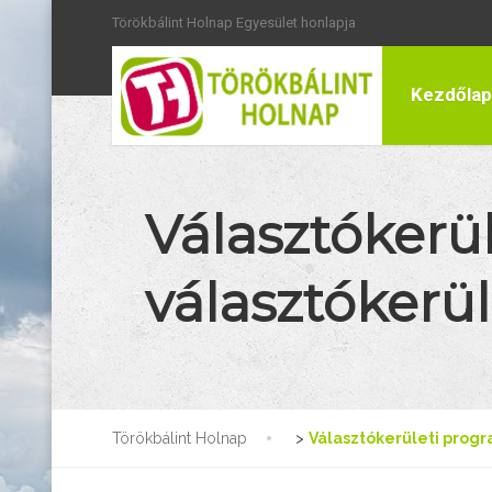
Törökbálint Holnap Egyesület honlapja
Kezdőlap
Választókerü
választókerü
Törökbálint Holnap
>
Választókerületi prog