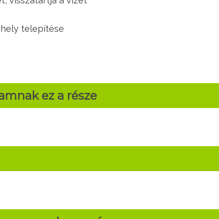
, visszatartja a vizet
mhely telepítése
ramnak ez a része