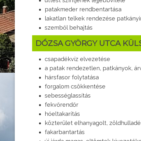
úttest szintjének lejjebbvitele
patakmeder rendbentartása
lakatlan telkek rendezése patkányi
szemből behajtás
DÓZSA GYÖRGY UTCA KÜL
csapadékvíz elvezetése
a patak rendezetlen, patkányok, ár
hársfasor folytatása
forgalom csökkentése
sebességlassítás
fekvőrendőr
hóeltakarítás
közterület elhanyagolt, zöldhulladé
fakarbantartás