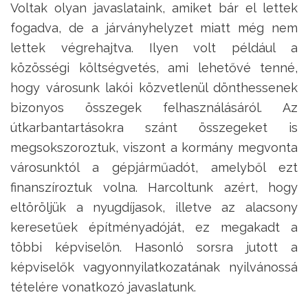
Voltak olyan javaslataink, amiket bár el lettek
fogadva, de a járványhelyzet miatt még nem
lettek végrehajtva. Ilyen volt például a
közösségi költségvetés, ami lehetővé tenné,
hogy városunk lakói közvetlenül dönthessenek
bizonyos összegek felhasználásáról. Az
útkarbantartásokra szánt összegeket is
megsokszoroztuk, viszont a kormány megvonta
városunktól a gépjárműadót, amelyből ezt
finanszíroztuk volna. Harcoltunk azért, hogy
eltöröljük a nyugdíjasok, illetve az alacsony
keresetűek építményadóját, ez megakadt a
többi képviselőn. Hasonló sorsra jutott a
képviselők vagyonnyilatkozatának nyilvánossá
tételére vonatkozó javaslatunk.