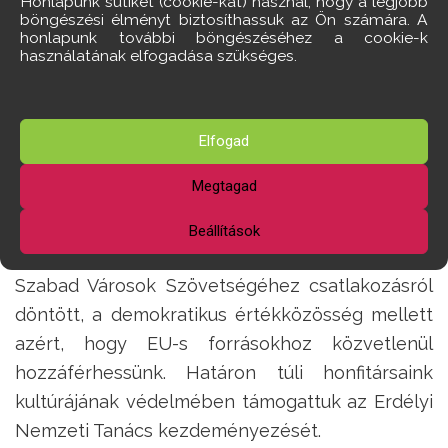
Honlapunk sütiket (cookie-kat) használ, hogy a legjobb
böngészési élményt biztosíthassuk az Ön számára. A
városunk szívében.
honlapunk további böngészéséhez a cookie-k
Megemeltük a gyógyszertámogatások, tűzifa-
használatának elfogadása szükséges.
támogatások, eseti támogatások mértékét.
A közlekedés helyzete Törökbálinton talán
legtöbbeket foglalkoztató helyi ügy. Fontos
Elfogad
eredmény, hogy javaslatunk nyomán városi
Megtagad
közlekedési koncepciót készül, melynek
beszerzése már megkezdődött.
Beállítások
Előterjesztésünkre a képviselő-testület a
Szabad Városok Szövetségéhez csatlakozásról
döntött, a demokratikus értékközösség mellett
azért, hogy EU-s forrásokhoz közvetlenül
hozzáférhessünk. Határon túli honfitársaink
kultúrájának védelmében támogattuk az Erdélyi
Nemzeti Tanács kezdeményezését.