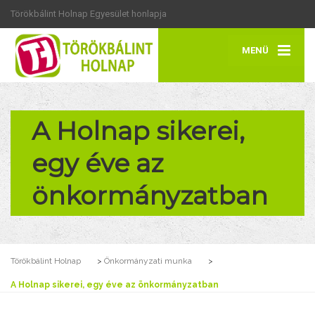
Törökbálint Holnap Egyesület honlapja
MENÜ
A Holnap sikerei,
egy éve az
önkormányzatban
Törökbálint Holnap
>
Önkormányzati munka
>
A Holnap sikerei, egy éve az önkormányzatban