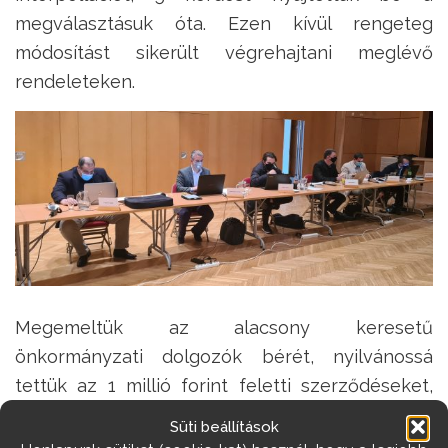
megválasztásuk óta. Ezen kívül rengeteg
módosítást sikerült végrehajtani meglévő
rendeleteken.
Megemeltük az alacsony keresetű
önkormányzati dolgozók bérét, nyilvánossá
tettük az 1 millió forint feletti szerződéseket,
visszavontunk egy önkormányzati határozatot,
Süti beállítások
ami lakóparkot engedett volna megépülni