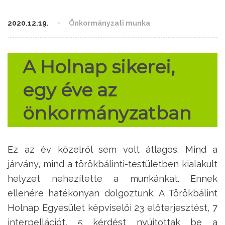
2020.12.19.
Önkormányzati munka
A Holnap sikerei,
egy éve az
önkormányzatban
Ez az év közelről sem volt átlagos. Mind a
járvány, mind a törökbálinti-testületben kialakult
helyzet nehezítette a munkánkat. Ennek
ellenére hatékonyan dolgoztunk. A Törökbálint
Holnap Egyesület képviselői 23 előterjesztést, 7
interpellációt, 5 kérdést nyújtottak be a