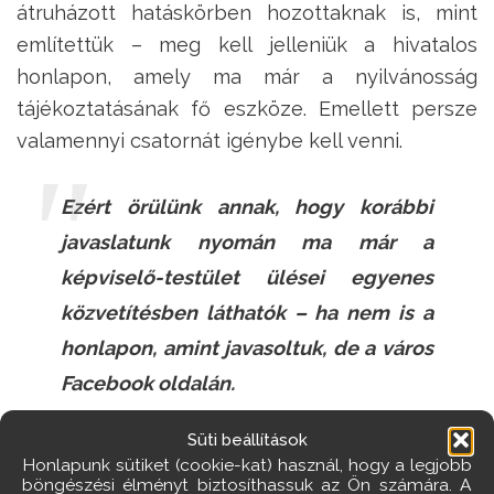
átruházott hatáskörben hozottaknak is, mint
említettük – meg kell jelleniük a hivatalos
honlapon, amely ma már a nyilvánosság
tájékoztatásának fő eszköze. Emellett persze
valamennyi csatornát igénybe kell venni.
Ezért örülünk annak, hogy korábbi
javaslatunk nyomán ma már a
képviselő-testület ülései egyenes
közvetítésben láthatók – ha nem is a
honlapon, amint javasoltuk, de a város
Facebook oldalán.
Süti beállítások
Ugyancsak fontosnak tartjuk lakossági fórum
Honlapunk sütiket (cookie-kat) használ, hogy a legjobb
megtartásának előírását a városban
böngészési élményt biztosíthassuk az Ön számára. A