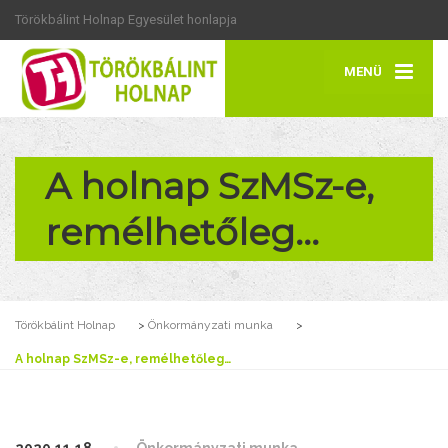
Törökbálint Holnap Egyesület honlapja
MENÜ
A holnap SzMSz-e,
remélhetőleg…
Törökbálint Holnap
>
Önkormányzati munka
>
A holnap SzMSz-e, remélhetőleg…