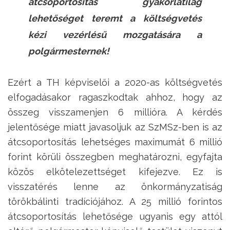
átcsoportosítás gyakorlatilag
lehetőséget teremt a költségvetés
kézi vezérlésű mozgatására a
polgármesternek!
Ezért a TH képviselői a 2020-as költségvetés
elfogadásakor ragaszkodtak ahhoz, hogy az
összeg visszamenjen 6 millióra. A kérdés
jelentősége miatt javasoljuk az SzMSz-ben is az
átcsoportosítás lehetséges maximumát 6 millió
forint körüli összegben meghatározni, egyfajta
közös elkötelezettséget kifejezve. Ez is
visszatérés lenne az önkormányzatiság
törökbálinti tradíciójához. A 25 millió forintos
átcsoportosítás lehetősége ugyanis egy attól