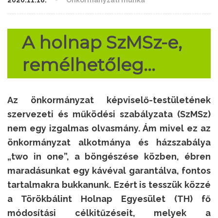
2020.11.18.
Önkormányzati munka
A holnap SzMSz-e,
remélhetőleg…
Az önkormányzat képviselő-testületének
szervezeti és működési szabályzata (SzMSz)
nem egy izgalmas olvasmány. Ám mivel ez az
önkormányzat alkotmánya és házszabálya
„two in one”, a böngészése közben, ébren
maradásunkat egy kávéval garantálva, fontos
tartalmakra bukkanunk. Ezért is tesszük közzé
a Törökbálint Holnap Egyesület (TH) fő
módosítási célkitűzéseit, melyek a