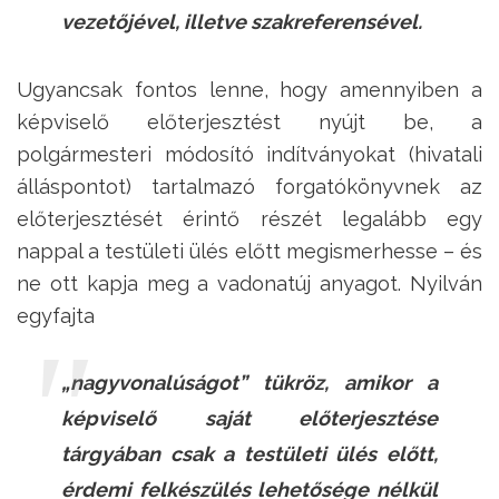
vezetőjével, illetve szakreferensével.
Ugyancsak fontos lenne, hogy amennyiben a
képviselő előterjesztést nyújt be, a
polgármesteri módosító indítványokat (hivatali
álláspontot) tartalmazó forgatókönyvnek az
előterjesztését érintő részét legalább egy
nappal a testületi ülés előtt megismerhesse – és
ne ott kapja meg a vadonatúj anyagot. Nyilván
egyfajta
„nagyvonalúságot” tükröz, amikor a
képviselő saját előterjesztése
tárgyában csak a testületi ülés előtt,
érdemi felkészülés lehetősége nélkül