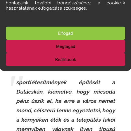
honlapunk további böngészéséhez a cookie-k
megvalósítani tervezett jelentős beruházás
használatának elfogadása szükséges.
előkészítésével összefüggésben, még a
fejlesztési koncepció kidolgozásának
szakaszában (!). Tehát nem csak akkor, amikor
Elfogad
már kész helyzet állt elő. Mondanánk erre egy
Megtagad
példát: mielőtt „már meglévő tervek” alapján
bekínálják nekünk a világversenyek
Beállítások
megrendezésére alkalmas tekecsarnok és más
sportlétesítmények építését a
Dulácskán, kiemelve, hogy micsoda
pénz úszik el, ha erre a város nemet
mond, célszerű lenne egyeztetni, hogy
a környéken élők és a település lakói
mennyiben vágynak ilyen típusú