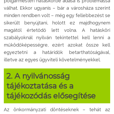
polgármesteri hatáskörbe adása is problémássá
válhat. Ekkor ugyanis – bár a városháza szerint
minden rendben volt – még egy fellebbezést se
sikerült benyújtani, holott ez majdhogynem
magától értetődő lett volna. A hatásköri
szabályoknál nyilván tekintettel kell lenni a
működőképességre, ezért azokat össze kell
egyeztetni a határidők betarthatóságával,
illetve az egyes ügyviteli követelményekkel.
2. A nyilvánosság
tájékoztatása és a
tájékozódás elősegítése
Az önkormányzati döntéseknek – tehát az