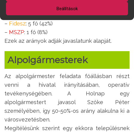
döntése alapján:
Beállítások
–
Holnap
: 6 fő (50%)
–
Fidesz
: 5 fő (42%)
–
MSZP
: 1 fő (8%)
Ezek az arányok adják javaslatunk alapját.
Alpolgármesterek
Az alpolgármester feladata főállásban részt
venni a hivatal irányításában, operatív
tevékenységében. A Holnap egy
alpolgármestert javasol Szőke Péter
személyében, így 50-50%-os arány alakulna ki a
városvezetésben.
Megítélésünk szerint egy ekkora településnek