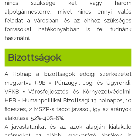
nincs szüksége két vagy három
alpolgármesterre, mivel nincs ennyi valós
feladat a városban, és az ehhez szükséges
forrásokat hatékonyabban is fel tudnánk
használni.
Bizottságok
A Holnap a bizottságok eddigi szerkezetét
megtartva (PJB = Pénzügyi, Jogi és Ügyrendi,
VFKB = Városfejlesztési és Környezetvédelmi,
HPB = Humánpolitikai Bizottság) 13 holnapos, 10
fideszes, 2 MSZP-s tagot javasol, így az arányok
alakulása: 52%-40%-8%.
A javaslatunkat és az azok alapján kialakuló
arányokat az alábbi magyarázó ábrákon is