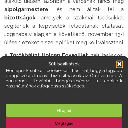
alakuló ülésen, azonban a városnak nincs még
alpolgármestere
, és nem álltak fel a
bizottságok
, amelyek a szakmai tudásukkal
segítenék a képviselők feladatának ellátását.
Jogszabály alapján a következő, november 13-i
ülésen ezeket a szereplőket meg kell választani.
A
Törökbálint Holnap Egyesület
már hetekkel
ezelőtt megfogalmazta javaslatát Elek Sándor
Süti beállítások
Honlapunk sütiket (cookie-kat) használ, hogy a legjobb
polgármesternek. Ennek lényege, hogy a
böngészési élményt biztosíthassuk az Ön számára. A
város
vezetés (polgármester és
honlapunk további böngészéséhez a cookie-k
használatának elfogadása szükséges.
alpolgármester(ek)), illetve a bizottsági tagok
aránya
a lehető leginkább tükrözze a
választók akaratát
, azaz legyen összhangban a
Elfogad
képviselő-testület összetételével.
Megtagad
A képviselő-testület összetétele az Önök