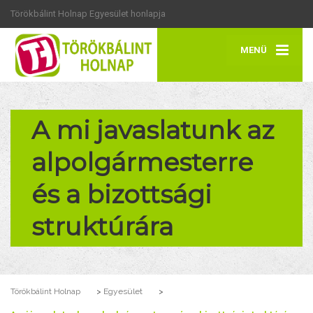
Törökbálint Holnap Egyesület honlapja
MENÜ
A mi javaslatunk az
alpolgármesterre
és a bizottsági
struktúrára
Törökbálint Holnap
>
Egyesület
>