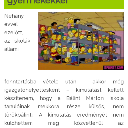
gyermekekkel
Néhány
évvel
ezelőtt,
az iskolák
állami
fenntartásba vétele után – akkor még
igazgatóhelyettesként – kimutatást kellett
készítenem, hogy a Bálint Márton Iskola
tanulóinak mekkora része külsős, nem
törökbálinti. A kimutatás eredményét nem
küldhettem meg közvetlenül az