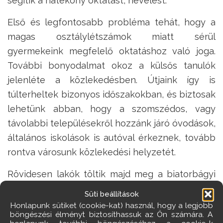
segítik a hatékony oktatást, nevelést.
Első és legfontosabb probléma tehát, hogy a
magas osztálylétszámok miatt sérül
gyermekeink megfelelő oktatáshoz való joga.
További bonyodalmat okoz a külsős tanulók
jelenléte a közlekedésben. Útjaink így is
túlterheltek bizonyos időszakokban, és biztosak
lehetünk abban, hogy a szomszédos, vagy
távolabbi településekről hozzánk járó óvodások,
általános iskolások is autóval érkeznek, tovább
rontva városunk közlekedési helyzetét.
Rövidesen lakók töltik majd meg a biatorbágyi
közigazgatási területen épült Tópark lakásait,
Süti beállítások
ahonnan a gyermekeket nagy valószínűséggel
Honlapunk sütiket (cookie-kat) használ, hogy a legjobb
böngészési élményt biztosíthassuk az Ön számára. A
szintén Törökbálint óvodáiba, iskoláiba