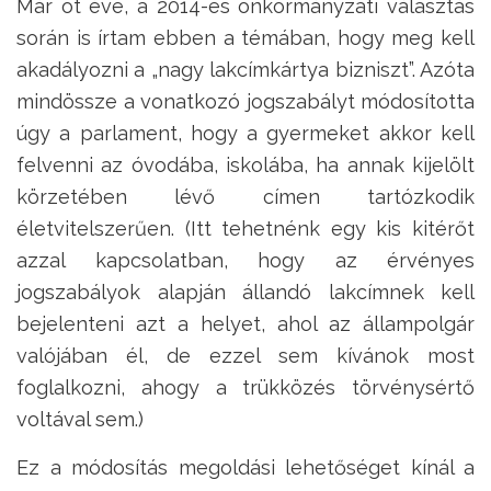
Már öt éve, a 2014-es önkormányzati választás
során is írtam ebben a témában, hogy meg kell
akadályozni a „nagy lakcímkártya bizniszt”. Azóta
mindössze a vonatkozó jogszabályt módosította
úgy a parlament, hogy a gyermeket akkor kell
felvenni az óvodába, iskolába, ha annak kijelölt
körzetében lévő címen tartózkodik
életvitelszerűen. (Itt tehetnénk egy kis kitérőt
azzal kapcsolatban, hogy az érvényes
jogszabályok alapján állandó lakcímnek kell
bejelenteni azt a helyet, ahol az állampolgár
valójában él, de ezzel sem kívánok most
foglalkozni, ahogy a trükközés törvénysértő
voltával sem.)
Ez a módosítás megoldási lehetőséget kínál a