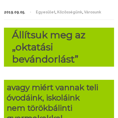
2019.09.05.
Egyesület
,
Közösségünk
,
Városunk
Állítsuk meg az
„oktatási
bevándorlást”
avagy miért vannak teli
óvodáink, iskoláink
nem törökbálinti