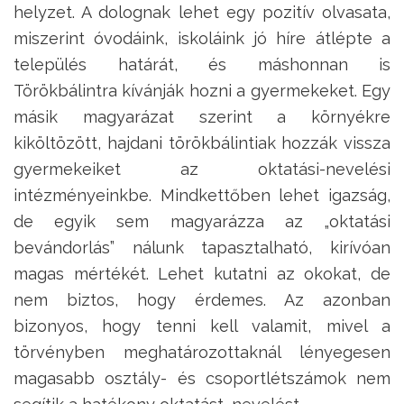
helyzet. A dolognak lehet egy pozitív olvasata,
miszerint óvodáink, iskoláink jó híre átlépte a
település határát, és máshonnan is
Törökbálintra kívánják hozni a gyermekeket. Egy
másik magyarázat szerint a környékre
kiköltözött, hajdani törökbálintiak hozzák vissza
gyermekeiket az oktatási-nevelési
intézményeinkbe. Mindkettőben lehet igazság,
de egyik sem magyarázza az „oktatási
bevándorlás” nálunk tapasztalható, kirívóan
magas mértékét. Lehet kutatni az okokat, de
nem biztos, hogy érdemes. Az azonban
bizonyos, hogy tenni kell valamit, mivel a
törvényben meghatározottaknál lényegesen
magasabb osztály- és csoportlétszámok nem