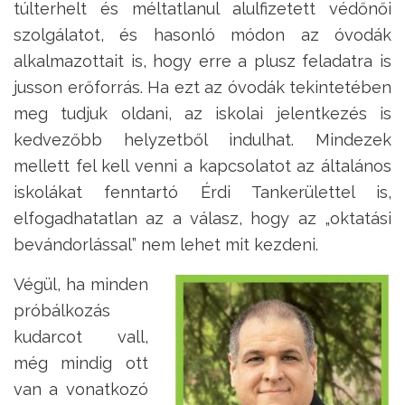
túlterhelt és méltatlanul alulfizetett védőnői
szolgálatot, és hasonló módon az óvodák
alkalmazottait is, hogy erre a plusz feladatra is
jusson erőforrás. Ha ezt az óvodák tekintetében
meg tudjuk oldani, az iskolai jelentkezés is
kedvezőbb helyzetből indulhat. Mindezek
mellett fel kell venni a kapcsolatot az általános
iskolákat fenntartó Érdi Tankerülettel is,
elfogadhatatlan az a válasz, hogy az „oktatási
bevándorlással” nem lehet mit kezdeni.
Végül, ha minden
próbálkozás
kudarcot vall,
még mindig ott
van a vonatkozó