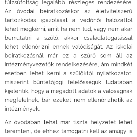
túlzsúfoltság legalább részleges rendezésére.
Az óvodai beiratkozáskor az életvitelszerű
tartózkodás igazolását a védőnői hálózattól
lehet megkérni, amit ha nem tud, vagy nem akar
bemutatni a szülő, akkor családlátogatással
lehet ellenőrizni ennek valódiságát. Az iskolai
beiratkozásnál már ez a szűrő sem áll az
intézményvezetők rendelkezésére, ám mindkét
esetben lehet kérni a szülőktől nyilatkozatot,
miszerint büntetőjogi felelősségük tudatában
kijelentik, hogy a megadott adatok a valóságnak
megfelelnek, bár ezeket nem ellenőrizhetik az
intézmények.
Az óvodában tehát már tiszta helyzetet lehet
teremteni, de ehhez támogatni kell az amúgy is