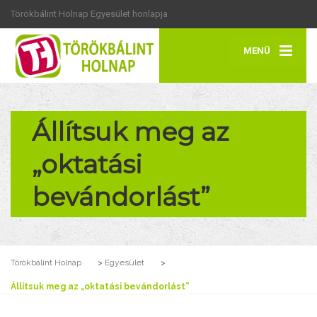
Törökbálint Holnap Egyesület honlapja
MENÜ
Állítsuk meg az
„oktatási
bevándorlást”
Törökbálint Holnap
>
Egyesület
>
Állítsuk meg az „oktatási bevándorlást”