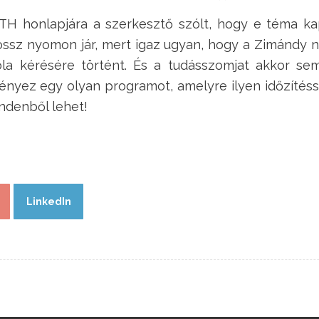
 TH honlapjára a szerkesztő szólt, hogy e téma 
ssz nyomon jár, mert igaz ugyan, hogy a Zimándy n
la kérésére történt. És a tudásszomjat akkor sem
ényez egy olyan programot, amelyre ilyen időzítés
mindenből lehet!
LinkedIn