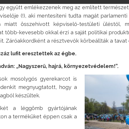
hogy együtt emlékezzenek meg az említett természet
iselője (!), aki mentesíteni tudta magát parlamenti 
a miatt összehívott képviselő-testületi üléstől
at több-kevesebb okkal érzi a saját politikai produ
ait. Záróakkordként a résztvevők körbeállták a tavat
áz lufit eresztettek az égbe.
ndván: „Nagyszerű, hajrá, környezetvédelem!”.
ok mosolygós gyerekarcot is
indenkit megnyugtatott, hogy a
gból készültek.
ékét a léggömb gyártójának
jukon a terméküket éppen csak a