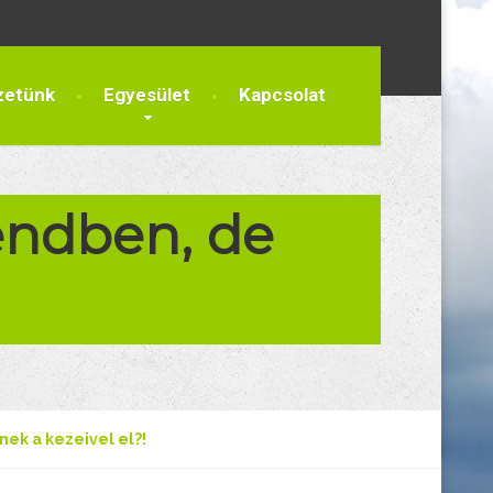
zetünk
Egyesület
Kapcsolat
rendben, de
nek a kezeivel el?!