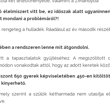
skola két létesítményébe, valamint a Zimándyba
ó élelmiszert vitt be, ez időszak alatt ugyaninnen
bet mondani a problémáról?!
y rengeteg a hulladék. Ráadásul az év második részé
ében a rendszeren lenne mit átgondolni.
tt a tapasztalatok gyűjtéséhez. A megszólított 
ódon vonakodtak attól, hogy az adott keretek közö
viszont 650 gyerek képviseletében 450-en kitölt
 kinyerhető.
amely szerint a szülők kétharmada nem utasítja e
ve.