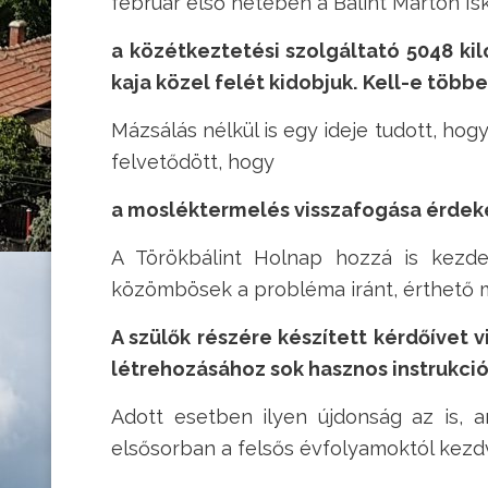
február első hetében a Bálint Márton I
a közétkeztetési szolgáltató 5048 kil
kaja közel felét kidobjuk. Kell-e töb
Mázsálás nélkül is egy ideje tudott, hog
felvetődött, hogy
a mosléktermelés visszafogása érdek
A Törökbálint Holnap hozzá is kezde
közömbösek a probléma iránt, érthető m
A szülők részére készített kérdőívet 
létrehozásához sok hasznos instrukció
Adott esetben ilyen újdonság az is, 
elsősorban a felsős évfolyamoktól kezd