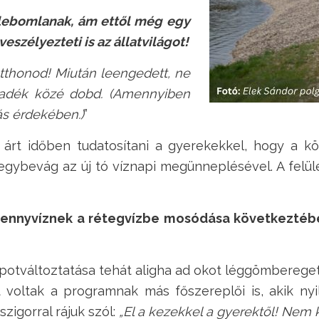
lebomlanak, ám ettől még egy
veszélyezteti is az állatvilágot!
otthonod! Miután leengedett, ne
adék közé dobd. (Amennyiben
s érdekében.)
”
rt időben tudatosítani a gyerekekkel, hogy a kö
egybevág az új tó víznapi megünneplésével. A felüle
 szennyvíznek a rétegvízbe mosódása következté
apotváltoztatása tehát aligha ad okot léggömbereget
t voltak a programnak más főszereplői is, akik ny
szigorral rájuk szól:
„El a kezekkel a gyerektől! Nem 