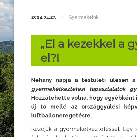
2024.04.27.
Gyermekeink
„El a kezekkel a 
el?!
Néhány napja a testületi ülésen 
gyermekétkeztetési tapasztalatok g
Hozzátehette volna, hogy egyébként is
új tó mellé az országgyűlési kép
luftballoneregetésre.
Kezdjük a gyermekétkeztetéssel. Egy 