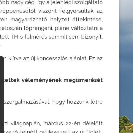
több nagy cég, így a jelenlegi szolgáltató
röppenésétől viszont felgyorsultak az
en magyarázható helyzet áttekintése,
zetoszán töprengeni, pláne változtatni a
mlített TH-s felmérés semmit sem bizonyít,
k…
n kiírva az új koncessziós ajánlat. Ez az
érintettek véleményének megismerését
nak szorgalmazásával, hogy hozzunk létre
zi világnapján, március 22-én délelőtt
érkező felnőtt gyülekezett az új (Jóléti,