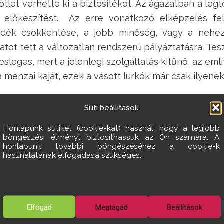
 ötlet verhette ki a biztosítékot. Az ágazatban a leg
a előkészítést. Az erre vonatkozó elképzelés fel
dék csökkentése, a jobb minőség, vagy a nehez
tot tett a változatlan rendszerű pályáztatásra. Tes
elesleges, mert a jelenlegi szolgáltatás kitűnő, az e
menzai kaját, ezek a vásott lurkók már csak ilyene
hogy a tervezettnél jóval rövidebb időtartamra legye
Süti beállítások
Honlapunk sütiket (cookie-kat) használ, hogy a legjobb
polgármesteri hivatal szakmai támogatásával, 
böngészési élményt biztosíthassuk az Ön számára. A
honlapunk további böngészéséhez a cookie-k
használatának elfogadása szükséges.
lták „rátenni a praclijukat” az ifjúságra. Vagyis an
elyben az étel legnagyobb részét meg is eszik.
 célzott meg, igaz, léggömbökkel. A víz nemzetkö
Elfogad
Megtagad
Beállítások
dás, valamint őket kísérő, illetve tőlük függetlenül 