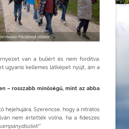
rnyezet van a buliért és nem fordítva.
t ugyanis kellemes látképet nyújt, ám a
ben – rosszabb minőségű, mint az abba
ő hejehujára. Szerencse, hogy a nitrátos
ilván nem értették volna, ha a fideszes
kampánydíszlet!”