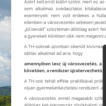
Azért kell erről külön szólni, mert ez az
sem alkalmaz svédasztalos kitálalásr
események: nem volt érdekes a hulla
ellenben a városvezetés sebesen javasla
„jól bevált” szisztémán állítólag azért f
a gyerekek körében sikk nem megenni a 
A TH-soknak azonban sikerült kivívniuk, 
időtáv alkalmat ad arra, hogy
amennyiben lesz új városvezetés, a 
követően, a rendszer újratervezhető.
A TH-sok tehát efféle praktikával próbá
olyan gyermekétkeztetési rendszert, am
A városvezetés ennél magasabb szférát
állítólag két-háromszáz törökbálinti óvo