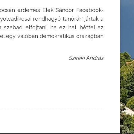
kapcsán érdemes Elek Sándor Facebook-
yolcadikosai rendhagyó tanórán jártak a
 szabad elfojtani, ha ez hat héttel az
sel egy valóban demokratikus országban
Sziráki András