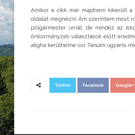
Amikor e cikk már majdnem kikerült a
oldalát megnézni. Ám szerintem most ro
polgármester úrnál, de mindez az isko
önkormányzati választások előtt eredm
aligha kerülhetne sor. Tanulni ugyanis 
Twitter
Facebook
Google+