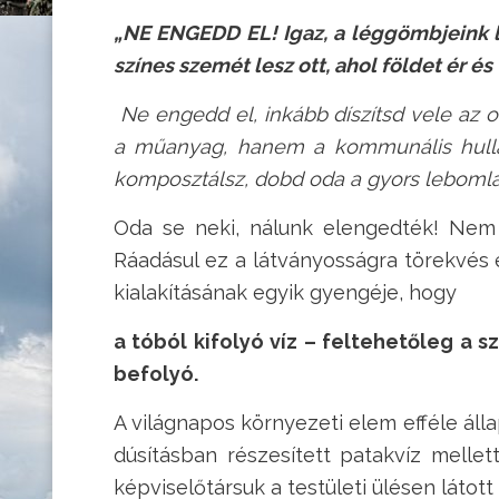
„NE ENGEDD EL! Igaz, a léggömbjeink 
színes szemét lesz ott, ahol földet ér és 
Ne engedd el, inkább díszítsd vele az 
a műanyag, hanem a kommunális hull
komposztálsz, dobd oda a gyors lebomlá
Oda se neki, nálunk elengedték! Nem á
Ráadásul ez a látványosságra törekvés 
kialakításának egyik gyengéje, hogy
a tóból kifolyó víz – feltehetőleg a
befolyó.
A világnapos környezeti elem efféle áll
dúsításban részesített patakvíz mellet
képviselőtársuk a testületi ülésen látott 