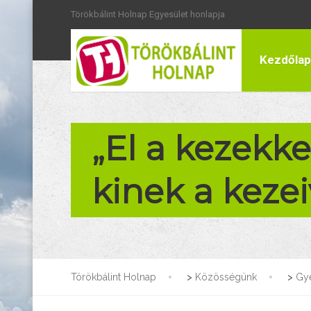
Törökbálint Holnap Egyesület honlapja
Kezdőlap
„El a kezekke
kinek a kezei
Törökbálint Holnap
>
Közösségünk
>
Gy