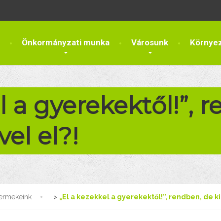
Önkormányzati munka
Városunk
Környe
l a gyerekektől!”, 
vel el?!
ermekeink
>
„El a kezekkel a gyerekektől!”, rendben, de ki