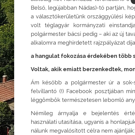
Belső, legújabban Nádas)-tó partján, 
a választókerületünk országgyűlési képv
volt téglagyár kormányzati einstandj
polgármester bácsi pedig – aki az új tav
alkalomra meghirdetett rajzpályázat díj
a hangulat fokozása érdekében több sz
Voltak, akik emiatt berzenkedtek, mo
Ám később a polgármester úr a sok-s
felvillantó (!) Facebook posztjában m
léggömbök természetesen lebomló anya
Némileg árnyalja e bejelentés ért
használati utasítása, ugyanis a honlap
nálunk megvalósított célra nem ajánlják: