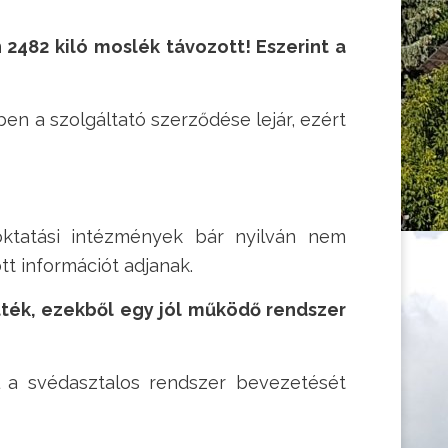
 2482 kiló moslék távozott! Eszerint a
ben a szolgáltató szerződése lejár, ezért
oktatási intézmények bár nyilván nem
tt információt adjanak
.
ötték, ezekből egy jól működő rendszer
l a svédasztalos rendszer bevezetését