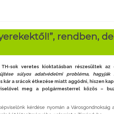
gyerekektől!”, rendben, de
a TH-sok
veretes kioktatásban részesültek az 
yűjtése súlyos adatvédelmi probléma, hagyják
 kár a srácok étkezése miatt aggódni, hiszen kapta
viselővel meg a polgármesterrel közös – buz
képviselőnk kérdése nyomán a Városgondnokság azt