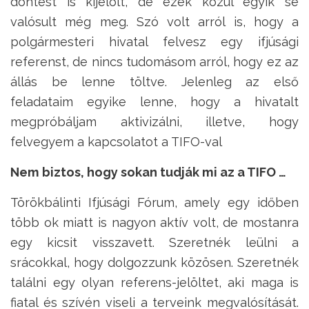
döntést is kijelölt, de ezek közül egyik se
valósult még meg. Szó volt arról is, hogy a
polgármesteri hivatal felvesz egy ifjúsági
referenst, de nincs tudomásom arról, hogy ez az
állás be lenne töltve. Jelenleg az első
feladataim egyike lenne, hogy a hivatalt
megpróbáljam aktivizálni, illetve, hogy
felvegyem a kapcsolatot a TIFO-val
Nem biztos, hogy sokan tudják mi az a TIFO …
Törökbálinti Ifjúsági Fórum, amely egy időben
több ok miatt is nagyon aktív volt, de mostanra
egy kicsit visszavett. Szeretnék leülni a
srácokkal, hogy dolgozzunk közösen. Szeretnék
találni egy olyan referens-jelöltet, aki maga is
fiatal és szívén viseli a terveink megvalósítását.