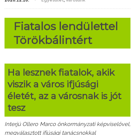
2020.12.18.
Egyesület
,
Városunk
Fiatalos lendülettel
Törökbálintért
Ha lesznek fiatalok, akik
viszik a város ifjúsági
életét, az a városnak is jót
tesz
Interjú Ollero Marco önkormányzati képviselővel,
megválasztott ifjúsági tanácsnokkal