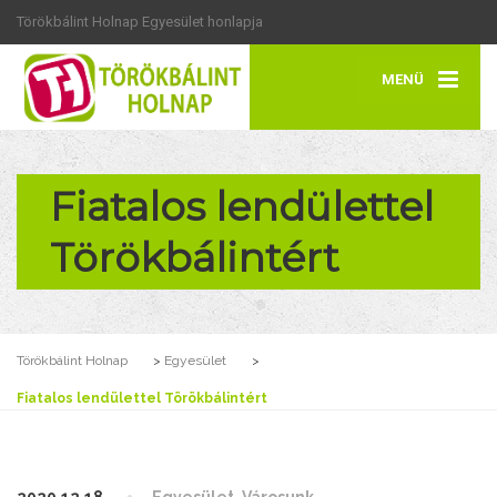
Törökbálint Holnap Egyesület honlapja
MENÜ
Fiatalos lendülettel
Törökbálintért
Törökbálint Holnap
>
Egyesület
>
Fiatalos lendülettel Törökbálintért