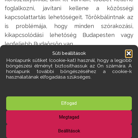
foglalkozni, javítani kellene a közösségi
kapcsolattartás lehetőségeit. Törökbálintnak az
is problémája, hogy minden szórakozási,
kikapcsolódási lehetőség Budapesten vagy
legfeljebb Budaörsön van.
Süti beállítások
Többek szerint ez jól is van így, a fiatal, aki
Honlapunk sütiket (cookie-kat) használ, hogy a legjobb
böngészési élményt biztosíthassuk az Ön számára. A
szórakozni akar, menjen Pestre, ne zavarja az
honlapunk további böngészéséhez a cookie-k
itteni kertvárosi nyugalmat…
használatának elfogadása szükséges.
A másik fejlesztési irány, vagyis a jóléti
beruházások kialakíthatók úgy is, hogy nem
Elfogad
zavarnak senkit, igényesek és vonzzák a
fiatalokat. Például Budaörsön működik egy
Megtagad
szuper ifjúsági ház, amilyet itt is létre lehetne
Beállítások
hozni. A másik példa pedig már nemcsak