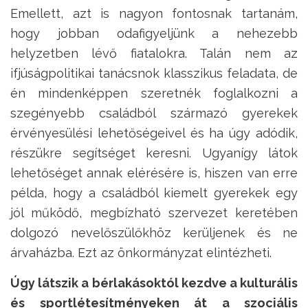
Emellett, azt is nagyon fontosnak tartanám,
hogy jobban odafigyeljünk a nehezebb
helyzetben lévő fiatalokra. Talán nem az
ifjúságpolitikai tanácsnok klasszikus feladata, de
én mindenképpen szeretnék foglalkozni a
szegényebb családból származó gyerekek
érvényesülési lehetőségeivel és ha úgy adódik,
részükre segítséget keresni. Ugyanígy látok
lehetőséget annak elérésére is, hiszen van erre
példa, hogy a családból kiemelt gyerekek egy
jól működő, megbízható szervezet keretében
dolgozó nevelőszülőkhöz kerüljenek és ne
árvaházba. Ezt az önkormányzat elintézheti.
Úgy látszik a bérlakásoktól kezdve a kulturális
és sportlétesítményeken át a szociális