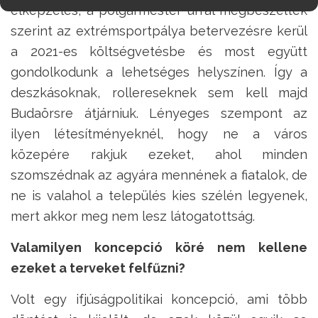
elképzelés, a polgármester úrral megbeszéltek
szerint az extrémsportpálya betervezésre kerül
a 2021-es költségvetésbe és most együtt
gondolkodunk a lehetséges helyszínen. Így a
deszkásoknak, rollereseknek sem kell majd
Budaörsre átjárniuk. Lényeges szempont az
ilyen létesítményeknél, hogy ne a város
közepére rakjuk ezeket, ahol minden
szomszédnak az agyára mennének a fiatalok, de
ne is valahol a település kies szélén legyenek,
mert akkor meg nem lesz látogatottság.
Valamilyen koncepció köré nem kellene
ezeket a terveket felfűzni?
Volt egy ifjúságpolitikai koncepció, ami több