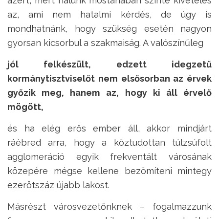
azért, mert nálunk mostanában szinte kivételes
az, ami nem hatalmi kérdés, de úgy is
mondhatnánk, hogy szükség esetén nagyon
gyorsan kicsorbul a szakmaiság. A valószínűleg
jól felkészült, edzett idegzetű
kormánytisztviselőt nem elsősorban az érvek
győzik meg, hanem az, hogy ki áll érvelő
mögött,
és ha elég erős ember áll, akkor mindjárt
ráébred arra, hogy a köztudottan túlzsúfolt
agglomeráció egyik frekventált városának
közepére mégse kellene bezömíteni mintegy
ezerötszáz újabb lakost.
Másrészt városvezetőnknek – fogalmazzunk