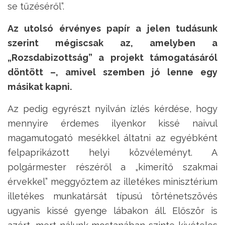
se tűzéséről”.
Az utolsó érvényes papír a jelen tudásunk
szerint mégiscsak az, amelyben a
„Rozsdabizottság” a projekt támogatásáról
döntött –, amivel szemben jó lenne egy
másikat kapni.
Az pedig egyrészt nyilván ízlés kérdése, hogy
mennyire érdemes ilyenkor kissé naivul
magamutogató mesékkel áltatni az egyébként
felpaprikázott helyi közvéleményt. A
polgármester részéről a „kimerítő szakmai
érvekkel” meggyőztem az illetékes minisztérium
illetékes munkatársát típusú történetszövés
ugyanis kissé gyenge lábakon áll. Először is