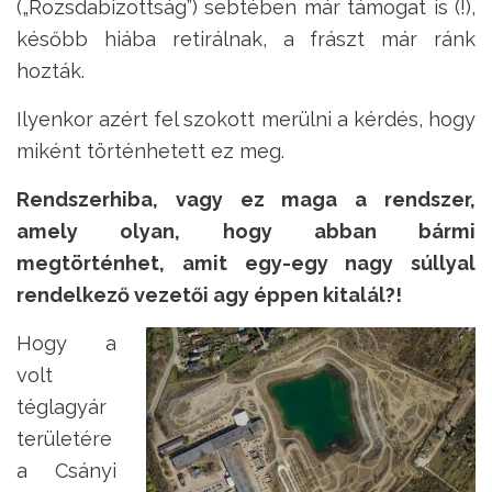
(„Rozsdabizottság”) sebtében már támogat is (!),
később hiába retirálnak, a frászt már ránk
hozták.
Ilyenkor azért fel szokott merülni a kérdés, hogy
miként történhetett ez meg.
Rendszerhiba, vagy ez maga a rendszer,
amely olyan, hogy abban bármi
megtörténhet, amit egy-egy nagy súllyal
rendelkező vezetői agy éppen kitalál?!
Hogy a
volt
téglagyár
területére
a Csányi