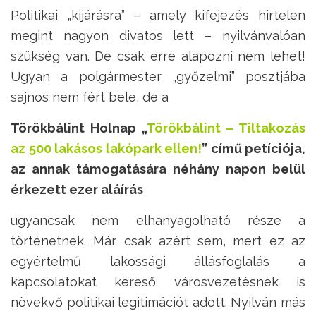
Politikai „kijárásra” – amely kifejezés hirtelen
megint nagyon divatos lett – nyilvánvalóan
szükség van. De csak erre alapozni nem lehet!
Ugyan a polgármester „győzelmi” posztjába
sajnos nem fért bele, de a
Törökbálint Holnap „
Törökbálint – Tiltakozás
az 500 lakásos lakópark ellen!
” című petíciója,
az annak támogatására néhány napon belül
érkezett ezer aláírás
ugyancsak nem elhanyagolható része a
történetnek. Már csak azért sem, mert ez az
egyértelmű lakossági állásfoglalás a
kapcsolatokat kereső városvezetésnek is
növekvő politikai legitimációt adott. Nyilván más