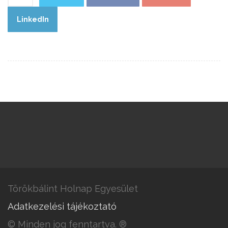
LinkedIn
Törökbálint Holnap Egyesület
Adatkezelési tájékoztató
© Minden jog fenntartva. ®