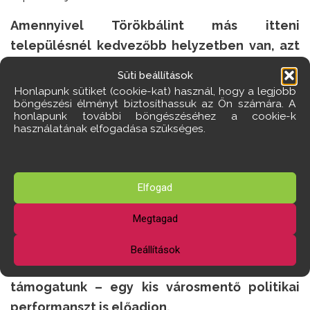
Amennyivel Törökbálint más itteni
településnél kedvezőbb helyzetben van, azt
saját magának, az itteni civil ellenállásnak
Süti beállítások
köszönheti. De jó helyzetben így sincs.
Honlapunk sütiket (cookie-kat) használ, hogy a legjobb
böngészési élményt biztosíthassuk az Ön számára. A
Az ilyen felfogású fejlesztés viszont biztosan
honlapunk további böngészéséhez a cookie-k
használatának elfogadása szükséges.
tönkre vágná, ebben az itt élők túlnyomó
többsége abszolút egyetért. Ez vezette a
„Rozsdabizottság” elé kerülő tervezetekről és
Elfogad
annak döntéseiről nyilván elsőként értesülő Elek
Sándort abban, hogy
Megtagad
az érdemi fellépés mellett – melyet
Beállítások
szükségesnek tartunk és utólag is
támogatunk – egy kis városmentő politikai
performanszt is előadjon.