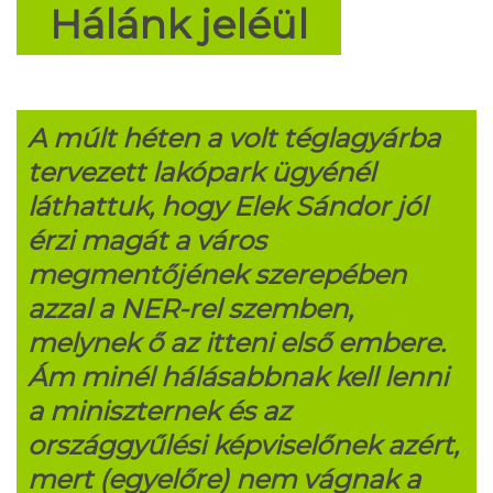
Hálánk jeléül
A múlt héten a volt téglagyárba
tervezett lakópark ügyénél
láthattuk, hogy Elek Sándor jól
érzi magát a város
megmentőjének szerepében
azzal a NER-rel szemben,
melynek ő az itteni első embere.
Ám minél hálásabbnak kell lenni
a miniszternek és az
országgyűlési képviselőnek azért,
mert (egyelőre) nem vágnak a