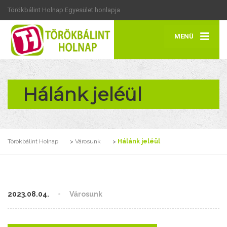
Törökbálint Holnap Egyesület honlapja
MENÜ
Hálánk jeléül
Törökbálint Holnap
>
Városunk
>
Hálánk jeléül
2023.08.04.
Városunk