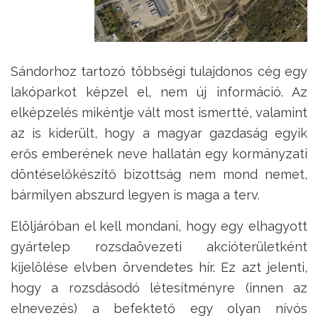
Sándorhoz tartozó többségi tulajdonos cég egy
lakóparkot képzel el, nem új információ. Az
elképzelés mikéntje vált most ismertté, valamint
az is kiderült, hogy a magyar gazdaság egyik
erős emberének neve hallatán egy kormányzati
döntéselőkészítő bizottság nem mond nemet,
bármilyen abszurd legyen is maga a terv.
Elöljáróban el kell mondani, hogy egy elhagyott
gyártelep rozsdaövezeti akcióterületként
kijelölése elvben örvendetes hír. Ez azt jelenti,
hogy a rozsdásodó létesítményre (innen az
elnevezés) a befektető egy olyan nívós