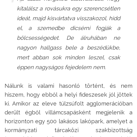
kitalálsz a rovásukra egy szerencsétlen
ideát, majd kisvártatva visszakozol, hidd
el, a szemedbe dicsérni fogják a
bölcsességedet. De álruhában ne
nagyon hallgass bele a beszédükbe,
mert abban sok minden leszel, csak
éppen nagyságos fejedelem nem.
Nálunk is valami hasonló történt, és nem
hiszem, hogy ebből a helyi fideszesek jól jöttek
ki. Amikor az eleve túlzsúfolt agglomerációban
derült égből villámcsapásként megjelenik a
horizonton egy 500 lakásos lakópark, amelyet a
kormányzati tárcaközi szakbizottság