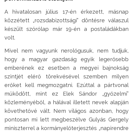
A hivatalosan július 17-én érkezett, másnap
közzétett „rozsdabizottsági” döntésre válaszul
készült szórólap már 19-én a postaládákban
volt.
Mivel nem vagyunk nerológusuk, nem tudjuk,
hogy a magyar gazdaság egyik legerősebb
emberének ez esetben a megyei bajnokság
szintjét elérő törekvésével szemben milyen
erőket kell megmozgatni. Ezúttal a pártvonal
működött, mint ez Elek Sándor „győzelmi”
közleményéből, a hálával illetett nevek alapján
követhetővé vált. Nem világos azonban, hogy
pontosan mi lett megbeszélve Gulyás Gergely
miniszterrel a kormányelőterjesztés „napirendre