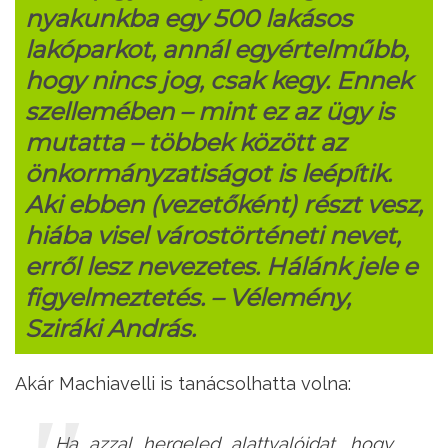
nyakunkba egy 500 lakásos
lakóparkot, annál egyértelműbb,
hogy nincs jog, csak kegy. Ennek
szellemében – mint ez az ügy is
mutatta – többek között az
önkormányzatiságot is leépítik.
Aki ebben (vezetőként) részt vesz,
hiába visel várostörténeti nevet,
erről lesz nevezetes. Hálánk jele e
figyelmeztetés. – Vélemény,
Sziráki András.
Akár Machiavelli is tanácsolhatta volna:
Ha azzal hergeled alattvalóidat, hogy