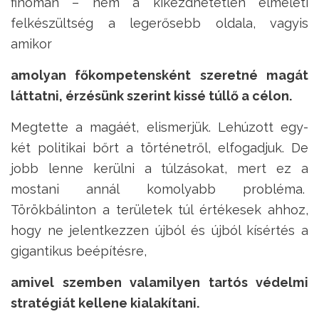
finoman – nem a kikezdhetetlen elméleti
felkészültség a legerősebb oldala, vagyis
amikor
amolyan főkompetensként szeretné magát
láttatni, érzésünk szerint kissé túllő a célon.
Megtette a magáét, elismerjük. Lehúzott egy-
két politikai bőrt a történetről, elfogadjuk. De
jobb lenne kerülni a túlzásokat, mert ez a
mostani annál komolyabb probléma.
Törökbálinton a területek túl értékesek ahhoz,
hogy ne jelentkezzen újból és újból kísértés a
gigantikus beépítésre,
amivel szemben valamilyen tartós védelmi
stratégiát kellene kialakítani.