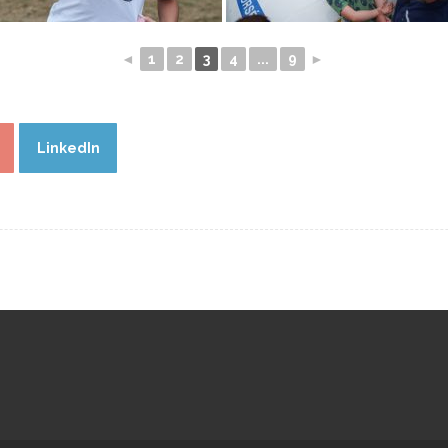
◄
1
2
3
4
...
9
►
LinkedIn