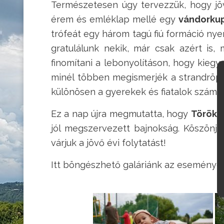
Természetesen úgy tervezzük, hogy jö
érem és emléklap mellé egy
vándorku
trófeát egy három tagú fiú formáció nye
gratulálunk nekik, már csak azért is,
finomítani a lebonyolításon, hogy kie
minél többen megismerjék a strandröpla
különösen a gyerekek és fiatalok számá
Ez a nap újra megmutatta, hogy
Törökb
jól megszervezett bajnokság. Köszönjü
várjuk a jövő évi folytatást!
Itt böngészhető galáriánk az eseményen