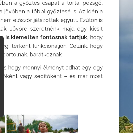
ben a győztes csapat a torta, pezsgő,
 a jövőben a többi győztesé is. Az idén a
nem először játszottak együtt. Ezúton is
tak. Jövőre szeretnénk majd egy kicsit
a is kiemelten fontosnak tartjuk
, hogy
égi térként funkcionáljon. Célunk, hogy
sportolnak, barátkoznak.
, és hogy mennyi élményt adhat egy-egy
kolóként vagy segítőként – és már most