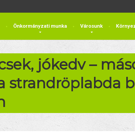
Önkormányzati munka
Városunk
Környe
ek, jókedv – máso
 a strandröplabda 
n