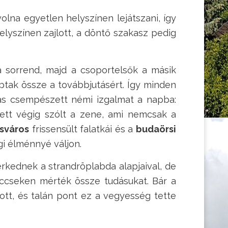
lna egyetlen helyszínen lejátszani, így
elyszínen zajlott, a döntő szakasz pedig
 sorrend, majd a csoportelsők a másik
ptak össze a továbbjutásért. Így minden
rás csempészett némi izgalmat a napba:
lett végig szólt a zene, ami nemcsak a
sváros
frissensült falatkái és a
budaörsi
gi élménnyé váljon.
rkednek a strandröplabda alapjaival, de
meccseken mérték össze tudásukat. Bár a
ott, és talán pont ez a vegyesség tette