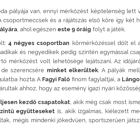
da pályája van, ennyi mérkőzést képtelenség lett vo
 A csoportmeccsek és a rájátszás első köre így két h
ályára
, ahol egészen
este 9 óráig
folyt a játék.
lt:
4 négyes csoportban
körmérkőzéssel dőlt el a
madikak és negyedikek pedig szintén egymással csa
rtó mérkőzést volt lehetősége lejátszani. Az időjá
, de szerencsére
minket elkerültek
. A pályák mel
gulatba hozta. A
Fagyi Faló
finom fagylaltjai, a
Lángo
járultak ahhoz, hogy az esemény igazi nyári közössé
eljesen kezdő csapatokat
, akik még csak most isme
zintű együtteseket
is, akik izgalmas, kiélezett 
tak, mégis mindenki jókedvűen, sportszerűen játsz