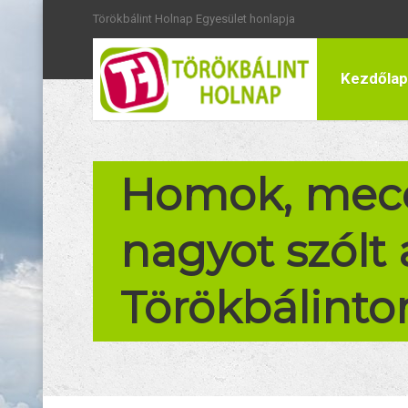
Törökbálint Holnap Egyesület honlapja
Kezdőlap
Homok, meccs
nagyot szólt
Törökbálinto