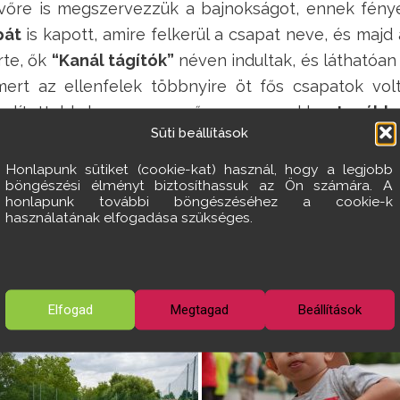
vőre is megszervezzük a bajnokságot, ennek fényé
pát
is kapott, amire felkerül a csapat neve, és majd
rte, ők
“Kanál tágítók”
néven indultak, és láthatóan 
 mert az ellenfelek többnyire öt fős csapatok vol
gyenlítettebb legyen a mezőny – ugyanakkor
továbbr
Süti beállítások
bda sportágát, és a városi pálya egy valódi közöss
ra legyen vonzó ez a hely, ahol szívesen mozognak, 
Honlapunk sütiket (cookie-kat) használ, hogy a legjobb
böngészési élményt biztosíthassuk az Ön számára. A
honlapunk további böngészéséhez a cookie-k
álinton van igény a közösségi sporteseményekre
használatának elfogadása szükséges.
k mindenkinek, aki részt vett – játékosként, szur
 készült fotókból:
Elfogad
Megtagad
Beállítások