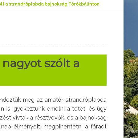
lt a strandröplabda bajnokság Törökbálinton
nagyot szólt a
endeztük meg az amatőr strandröplabda
én is igyekeztünk emelni a tétet, és úgy
őzést vívtak a résztvevők, és a bajnokság
nap élményeit, megpihentetni a fáradt