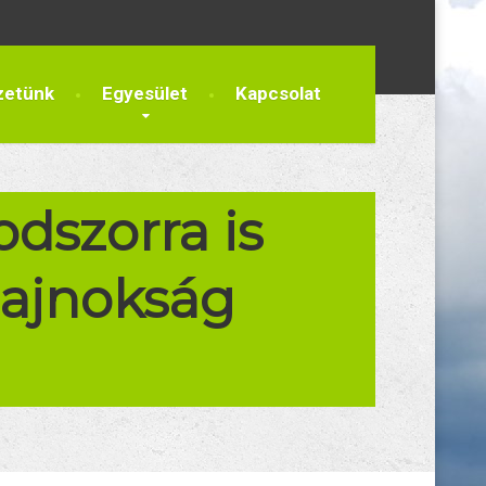
zetünk
Egyesület
Kapcsolat
dszorra is
bajnokság