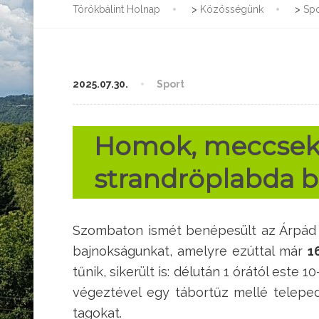
Törökbálint Holnap
>
Közösségünk
>
Spo
2025.07.30.
Sport
Homok, meccsek, 
strandröplabda b
Szombaton ismét benépesült az Árpád 
bajnokságunkat, amelyre ezúttal már
1
tűnik, sikerült is: délután 1 órától est
végeztével egy tábortűz mellé telepe
tagokat.