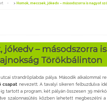
rt
>
Homok, meccsek, jókedv – másodszorra is nagyot szó
jókedv – másodszorra is 
ajnokság Törökbálinton
utcai strandröplabda pálya. Második alkalommal r
6 csapat
nevezett. A tavalyi sikeren felbuzdulva id
e 10-ig tartott a program, két pályán összesen 39 mérk
dve szalonnasütés közben lehetett megbeszélni a 