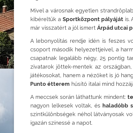
Mivel a városnak egyetlen strandröplab
kibéreltük a
Sportközpont pályáját
is.
már visszatért a jól ismert
Árpád utcai p
A lebonyolítás rendje idén is feszes vo
csoport második helyezettjeivel, a har
csapatnak legalább négy, 25 pontig ta
zivatarok jöttek-mentek az országban
játékosokat, hanem a nézőket is jó han
Punto étterem
hűsítő italai mind hozzá
A meccsek során láthattunk mindent:
t
nagyon lelkesek voltak, és
haladóbb s
szintkülönbségek néhol látványosak vol
igazán színessé a napot.