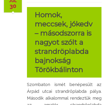
JÚL
30
Homok,
meccsek, jókedv
– másodszorra is
nagyot szólt a
strandröplabda
bajnokság
Törökbálinton
Szombaton ismét benépesült az
Árpád utcai strandröplabda pálya.
Második alkalommal rendeztük meg
az amatőr strandröplabda