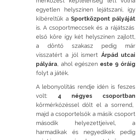
mérkőzést képtelenség lett volna
egyetlen helyszínen lejátszani, így
kibéreltük a
Sportközpont pályáját
is. A csoportmeccsek és a rájátszás
első köre így két helyszínen zajlott,
a döntő szakasz pedig már
visszatért a jól ismert
Árpád utcai
pályára
, ahol egészen
este 9 óráig
folyt a játék.
A lebonyolítás rendje idén is feszes
volt:
4 négyes csoportban
körmérkőzéssel dőlt el a sorrend,
majd a csoportelsők a másik csoport
második helyezettjeivel, a
harmadikak és negyedikek pedig