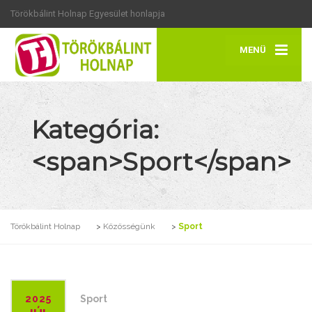
Törökbálint Holnap Egyesület honlapja
MENÜ
Kategória:
<span>Sport</span>
Törökbálint Holnap
>
Közösségünk
>
Sport
2025
Sport