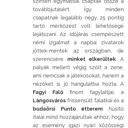
szintén egymással csaptak össze a
továbbjutásért. Így minden
csapatnak legalább négy, 25 pontig
tartó mérkőzést volt lehetősége
lejátszani. Az időjárás csempészett
némi izgalmat a napba: zivatarok
jöttek-mentek az országban, de
szerencsére
minket elkerültek
. A
pályák mellett végig szólt a zene,
ami nemcsak a játékosokat, hanem a
nézőket is jó hangulatba hozta. A
Fagyi Faló
finom fagylaltjai, a
Lángosváros
frissensült falatkái és a
budaörsi Punto étterem
hűsítő
italai mind hozzájárultak ahhoz, hogy
az esemény igazi nyári közösségi