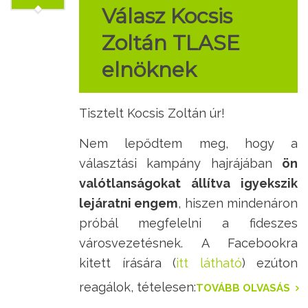
Válasz Kocsis
Zoltán TLASE
elnöknek
Tisztelt Kocsis Zoltán úr!
Nem lepődtem meg, hogy a
választási kampány hajrájában
ön
valótlanságokat állítva igyekszik
lejáratni engem
, hiszen mindenáron
próbál megfelelni a fideszes
városvezetésnek. A Facebookra
kitett írására (
itt látható
) ezúton
reagálok, tételesen:
TOVÁBB OLVASÁS