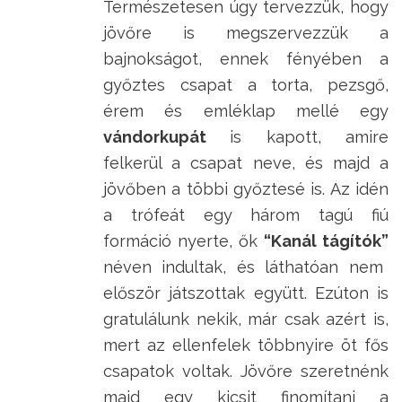
Természetesen úgy tervezzük, hogy
jövőre is megszervezzük a
bajnokságot, ennek fényében a
győztes csapat a torta, pezsgő,
érem és emléklap mellé egy
vándorkupát
is kapott, amire
felkerül a csapat neve, és majd a
jövőben a többi győztesé is. Az idén
a trófeát egy három tagú fiú
formáció nyerte, ők
“Kanál tágítók”
néven indultak, és láthatóan nem
először játszottak együtt. Ezúton is
gratulálunk nekik, már csak azért is,
mert az ellenfelek többnyire öt fős
csapatok voltak. Jövőre szeretnénk
majd egy kicsit finomítani a