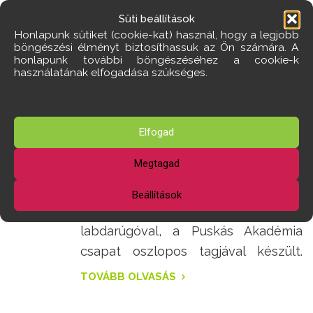
Süti beállítások
2019
Közösségünk
,
Sport
Hege
,
Hegedűs
JAN
Honlapunk sütiket (cookie-kat) használ, hogy a legjobb
János
,
labdarúgás
,
Puskás Akadémia
06
böngészési élményt biztosíthassuk az Ön számára. A
honlapunk további böngészéséhez a cookie-k
használatának elfogadása szükséges.
Riport Hegedűs
János
Elfogad
labdarúgóval
Megtagad
Következő riportunk a törökbálinti
Beállítások
Hegedűs Jánossal, válogatott
labdarúgóval, a Puskás Akadémia
csapat oszlopos tagjával készült.
TOVÁBB OLVASÁS