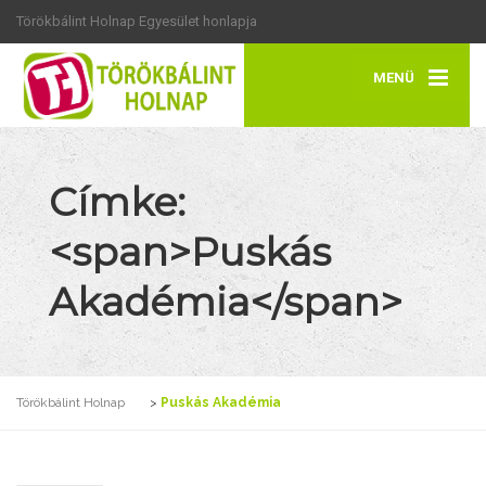
Törökbálint Holnap Egyesület honlapja
MENÜ
Címke:
<span>Puskás
Akadémia</span>
Törökbálint Holnap
>
Puskás Akadémia