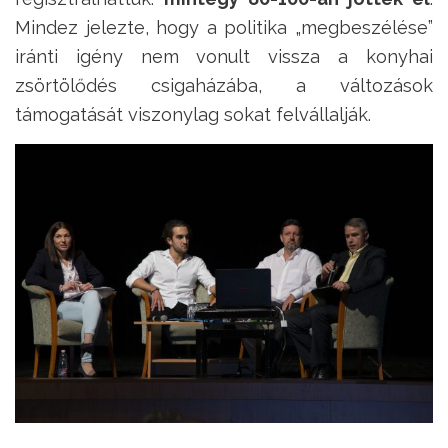
Mindez jelezte, hogy a politika „megbeszélése”
iránti igény nem vonult vissza a konyhai
zsörtölődés csigaházába, a változások
támogatását viszonylag sokat felvállalják.