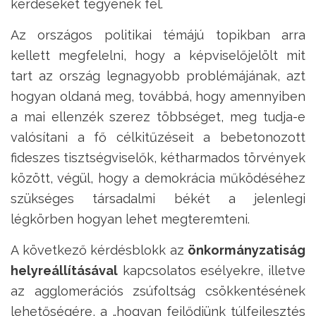
kérdéseket tegyenek fel.
Az országos politikai témájú topikban arra
kellett megfelelni, hogy a képviselőjelölt mit
tart az ország legnagyobb problémájának, azt
hogyan oldaná meg, továbbá, hogy amennyiben
a mai ellenzék szerez többséget, meg tudja-e
valósítani a fő célkitűzéseit a bebetonozott
fideszes tisztségviselők, kétharmados törvények
között, végül, hogy a demokrácia működéséhez
szükséges társadalmi békét a jelenlegi
légkörben hogyan lehet megteremteni.
A következő kérdésblokk az
önkormányzatiság
helyreállításával
kapcsolatos esélyekre, illetve
az agglomerációs zsúfoltság csökkentésének
lehetőségére, a „hogyan fejlődjünk túlfejlesztés