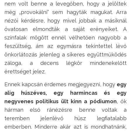
nem volt benne a levegőben, hogy a jelöltek
még „provokálni” sem hagyták magukat. Arra
nézői kérdésre, hogy mivel jobbak a másiknál
óvatosan elmondták a saját erényeiket. A
színfalak mögött ennél vélhetően nagyobb a
feszültség, ám az egymásra tekintettel lévő
önkorlátozás jelenleg a sikeres együttműködés
záloga, a decens légkör mindenekelőtt
érettséget jelez.
Ennek kapcsán érdemes megjegyezni, hogy
egy
alig húszéves, egy harmincas és egy
negyvenes politikus ült kinn a pódiumon
, ők
hárman első ránézésre benne voltak a
teremben jelenlévő húsz legfiatalabb
emberben. Minderre akár azt is mondhatnánk,