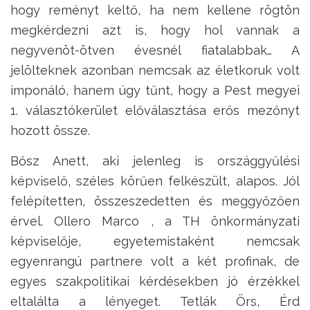
hogy reményt keltő, ha nem kellene rögtön
megkérdezni azt is, hogy hol vannak a
negyvenöt-ötven évesnél fiatalabbak… A
jelölteknek azonban nemcsak az életkoruk volt
imponáló, hanem úgy tűnt, hogy a Pest megyei
1. választókerület előválasztása erős mezőnyt
hozott össze.
Bősz Anett, aki jelenleg is országgyűlési
képviselő, széles körűen felkészült, alapos. Jól
felépítetten, összeszedetten és meggyőzően
érvel. Ollero Marco , a TH önkormányzati
képviselője, egyetemistaként nemcsak
egyenrangú partnere volt a két profinak, de
egyes szakpolitikai kérdésekben jó érzékkel
eltalálta a lényeget. Tetlák Örs, Érd