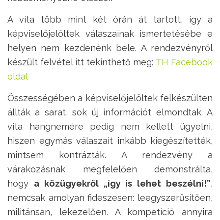
A vita több mint két órán át tartott, így a
képviselőjelöltek válaszainak ismertetésébe e
helyen nem kezdenénk bele. A rendezvényről
készült felvétel itt tekinthető meg:
TH Facebook
oldal
Összességében a képviselőjelöltek felkészülten
állták a sarat, sok új információt elmondtak. A
vita hangnemére pedig nem kellett ügyelni,
hiszen egymás válaszait inkább kiegészítették,
mintsem kontrázták. A rendezvény a
várakozásnak megfelelően demonstrálta,
hogy
a közügyekről „így is lehet beszélni!”
,
nemcsak amolyan fideszesen: leegyszerűsítően,
militánsan, lekezelően. A kompetíció annyira