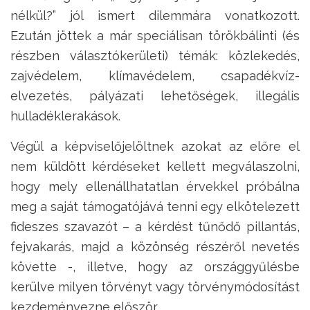
nélkül?” jól ismert dilemmára vonatkozott.
Ezután jöttek a már speciálisan törökbálinti (és
részben választókerületi) témák: közlekedés,
zajvédelem, klímavédelem, csapadékvíz-
elvezetés, pályázati lehetőségek, illegális
hulladéklerakások.
Végül a képviselőjelöltnek azokat az előre el
nem küldött kérdéseket kellett megválaszolni,
hogy mely ellenállhatatlan érvekkel próbálna
meg a saját támogatójává tenni egy elkötelezett
fideszes szavazót – a kérdést tűnődő pillantás,
fejvakarás, majd a közönség részéről nevetés
követte -, illetve, hogy az országgyűlésbe
kerülve milyen törvényt vagy törvénymódosítást
kezdeményezne először.