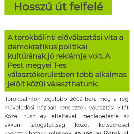
Hosszú út felfelé
A törökbálinti előválasztási vita a
demokratikus politikai
kultúrának jó reklámja volt. A
Pest megyei 1-es
választókerületben több alkalmas
jelölt közül választhatunk.
Törökbálinton legutóbb 2002-ben, még a régi
művelődési házban rendeztek választási vitát.
Közel húsz év elteltével, meglepetésre az
akkori látogatottság közel kétszeresét
regisztrálhattuk:
mintegy 80-100-an jöttek el
.