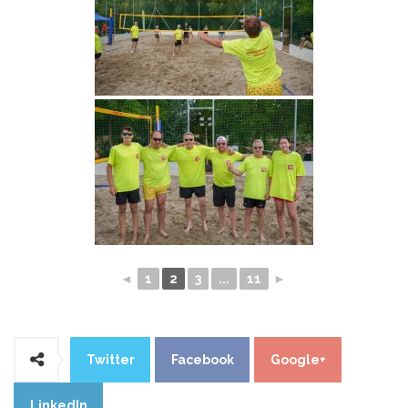
◄
1
2
3
...
11
►
Twitter
Facebook
Google+
LinkedIn