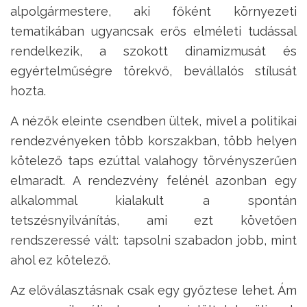
alpolgármestere, aki főként környezeti
tematikában ugyancsak erős elméleti tudással
rendelkezik, a szokott dinamizmusát és
egyértelműségre törekvő, bevállalós stílusát
hozta.
A nézők eleinte csendben ültek, mivel a politikai
rendezvényeken több korszakban, több helyen
kötelező taps ezúttal valahogy törvényszerűen
elmaradt. A rendezvény felénél azonban egy
alkalommal kialakult a spontán
tetszésnyilvánítás, ami ezt követően
rendszeressé vált: tapsolni szabadon jobb, mint
ahol ez kötelező.
Az előválasztásnak csak egy győztese lehet. Ám