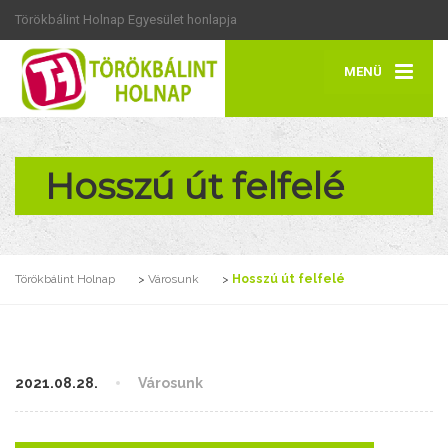
Törökbálint Holnap Egyesület honlapja
MENÜ
Hosszú út felfelé
Törökbálint Holnap
>
Városunk
>
Hosszú út felfelé
2021.08.28.
Városunk