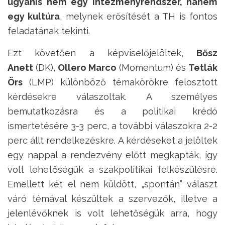
ugyanis nem egy intézményrendszer, hanem
egy kultúra
, melynek erősítését a TH is fontos
feladatának tekinti.
Ezt követően a képviselőjelöltek,
Bősz
Anett
(DK),
Ollero Marco
(Momentum) és
Tetlák
Örs
(LMP) különböző témakörökre felosztott
kérdésekre válaszoltak. A személyes
bemutatkozásra és a politikai krédó
ismertetésére 3-3 perc, a további válaszokra 2-2
perc állt rendelkezéskre. A kérdéseket a jelöltek
egy nappal a rendezvény előtt megkapták, így
volt lehetőségük a szakpolitikai felkészülésre.
Emellett két el nem küldött, „spontán” választ
váró témával készültek a szervezők, illetve a
jelenlévőknek is volt lehetőségük arra, hogy