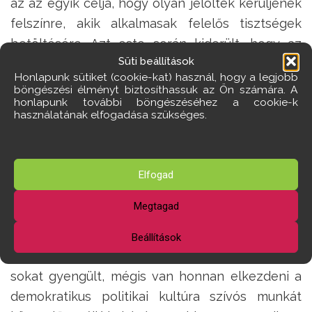
az az egyik célja, hogy olyan jelöltek kerüljenek
felszínre, akik alkalmasak felelős tisztségek
betöltésére. Azt este során kiderült, hogy az
Süti beállítások
itteni felhozatalra nem panaszkodhatunk,
Honlapunk sütiket (cookie-kat) használ, hogy a legjobb
véleményünk szerint abban a szerencsés
böngészési élményt biztosíthassuk az Ön számára. A
honlapunk további böngészéséhez a cookie-k
helyzetben vagyunk, hogy szeptember 18-26.
használatának elfogadása szükséges.
között
több alkalmas jelölt közül lehet
választani
.
Az egyik érdeklődő a rendezvény vége előtt
Elfogad
néhány perccel azzal távozott, hogy ezen az
Megtagad
estén végre újból Európában érezte magát. Mi
úgy látjuk, hogy a magyar társadalom
Beállítások
ellenállóképessége az elmúlt 15 évben ugyan
sokat gyengült, mégis van honnan elkezdeni a
demokratikus politikai kultúra szívós munkát