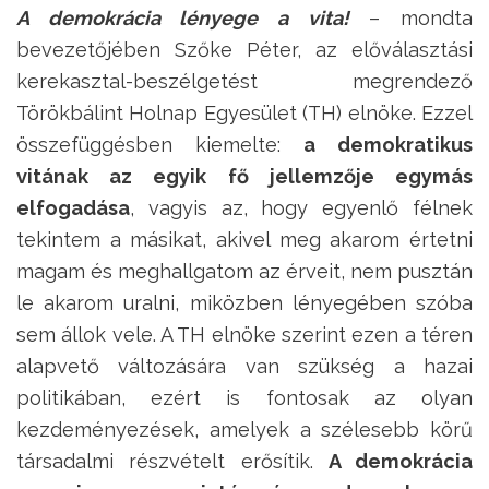
A demokrácia lényege a vita!
– mondta
bevezetőjében Szőke Péter, az előválasztási
kerekasztal-beszélgetést megrendező
Törökbálint Holnap Egyesület (TH) elnöke. Ezzel
összefüggésben kiemelte:
a demokratikus
vitának az egyik fő jellemzője egymás
elfogadása
, vagyis az, hogy egyenlő félnek
tekintem a másikat, akivel meg akarom értetni
magam és meghallgatom az érveit, nem pusztán
le akarom uralni, miközben lényegében szóba
sem állok vele. A TH elnöke szerint ezen a téren
alapvető változására van szükség a hazai
politikában, ezért is fontosak az olyan
kezdeményezések, amelyek a szélesebb körű
társadalmi részvételt erősítik.
A demokrácia