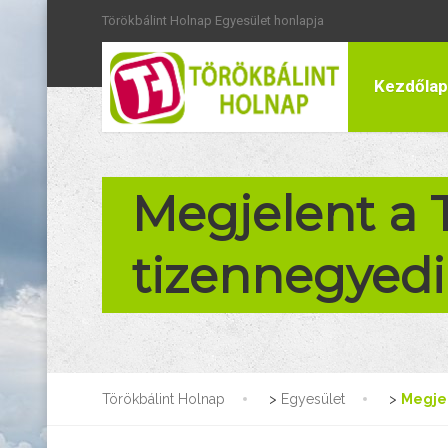
Törökbálint Holnap Egyesület honlapja
Kezdőlap
Megjelent a 
tizennegyed
Törökbálint Holnap
>
Egyesület
>
Megjel