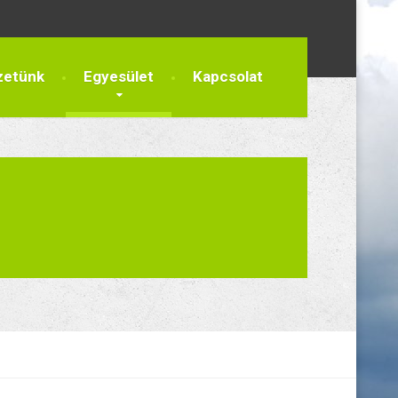
zetünk
Egyesület
Kapcsolat