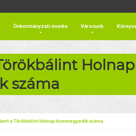
Önkormányzati munka
Városunk
Környe
Törökbálint Holnap
ik száma
ent a Törökbálint Holnap tizennegyedik száma