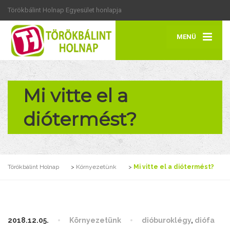
Törökbálint Holnap Egyesület honlapja
MENÜ
Mi vitte el a
diótermést?
Törökbálint Holnap
>
Környezetünk
>
Mi vitte el a diótermést?
2018.12.05.
Környezetünk
dióburoklégy
,
diófa