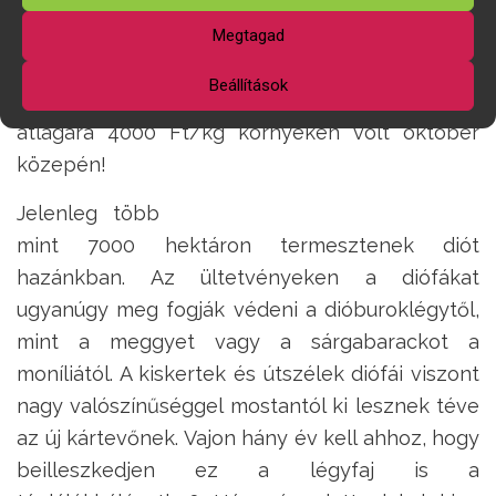
semmi baja a kemény héj alatti magnak. Aki
összegyűjtve megsemmisíti vagy kidobja a
Megtagad
barna burkos diókat, az lehet, hogy sok értékes
Beállítások
dióbelet is elpocsékol. A Csarnokban a dióbél
átlagára 4000 Ft/kg környékén volt október
közepén!
Jelenleg több
mint 7000 hektáron termesztenek diót
hazánkban. Az ültetvényeken a diófákat
ugyanúgy meg fogják védeni a dióburoklégytől,
mint a meggyet vagy a sárgabarackot a
moníliától. A kiskertek és útszélek diófái viszont
nagy valószínűséggel mostantól ki lesznek téve
az új kártevőnek. Vajon hány év kell ahhoz, hogy
beilleszkedjen ez a légyfaj is a