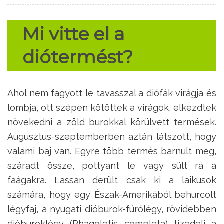
Mi vitte el a
diótermést?
Ahol nem fagyott le tavasszal a diófák virágja és
lombja, ott szépen kötöttek a virágok, elkezdtek
növekedni a zöld burokkal körülvett termések.
Augusztus-szeptemberben aztán látszott, hogy
valami baj van. Egyre több termés barnult meg,
száradt össze, pottyant le vagy sült rá a
faágakra. Lassan derült csak ki a laikusok
számára, hogy egy Észak-Amerikából behurcolt
légyfaj, a nyugati dióburok-fúrólégy, rövidebben
dióburoklégy (Rhagoletis completa) tizedeli a