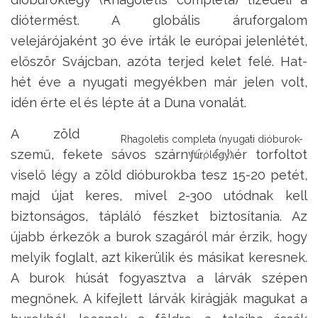
diótermést. A globális áruforgalom
velejárójaként 30 éve írták le európai jelenlétét,
először Svájcban, azóta terjed kelet felé. Hat-
hét éve a nyugati megyékben már jelen volt,
idén érte el és lépte át a Duna vonalát.
A zöld
Rhagoletis completa (nyugati dióburok-
szemű, fekete sávos szárnyú, fehér torfoltot
fúrólégy)
viselő légy a zöld dióburokba tesz 15-20 petét,
majd újat keres, mivel 2-300 utódnak kell
biztonságos, tápláló fészket biztosítania. Az
újabb érkezők a burok szagáról már érzik, hogy
melyik foglalt, azt kikerülik és másikat keresnek.
A burok húsát fogyasztva a lárvák szépen
megnőnek. A kifejlett lárvák kirágják magukat a