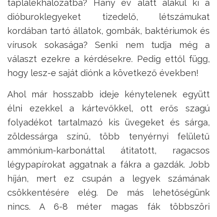
táplálékhálózatba? Hány év alatt alakul ki a
dióburoklegyeket tizedelő, létszámukat
kordában tartó állatok, gombák, baktériumok és
vírusok sokasága? Senki nem tudja még a
választ ezekre a kérdésekre. Pedig ettől függ,
hogy lesz-e saját diónk a következő években!
Ahol már hosszabb ideje kénytelenek együtt
élni ezekkel a kártevőkkel, ott erős szagú
folyadékot tartalmazó kis üvegeket és sárga,
zöldessárga színű, több tenyérnyi felületű
ammónium-karbonáttal átitatott, ragacsos
légypapírokat aggatnak a fákra a gazdák. Jobb
híján, mert ez csupán a legyek számának
csökkentésére elég. De más lehetőségünk
nincs. A 6-8 méter magas fák többszöri