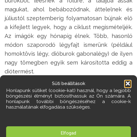
burokból, leesnek a földre, a talajba ássák
magukat, ahol bebábozódnak, áttelelnek és
júliustól szeptemberig folyamatosan bújnak elő
a kifejlett legyek, hogy a ciklust megismételjék.
Az imágók egy hónapig élnek. Több, hasonló
módon szaporodó légyfajt ismerünk (például
homoktövis légy, dióburok gabonalégy) de ilyen
nagy tömegben egyik sem károsította eddig a
diótermést.
Süti beállítások
Van
Honlapunk sütiket (cookie-kat) használ, hogy a legjobb
néhány csavar is a történetben! Egyrészt
böngészési élményt biztosíthassuk az Ön számára. A
honlapunk további böngészéséhez a cookie-k
vannak bábok, amelyek nem egy, hanem két-
használatának elfogadása szükséges.
három évet is eltöltenek a talajban. Másrészt a
megbarnult, összeszáradt burok alatt nem
biztos, hogy a termés tönkrement. Sok esetben
Elfogad