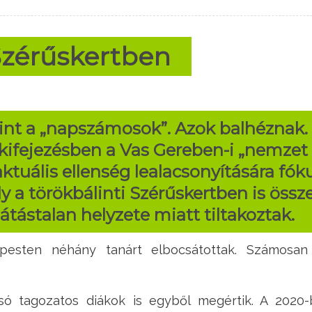
zérűskertben
rint a „napszámosok”. Azok balhéznak.
ifejezésben a Vas Gereben-i „nemzet
ktuális ellenség lealacsonyítására fó
y a törökbálinti Szérűskertben is öss
átástalan helyzete miatt tiltakoztak.
pesten néhány tanárt elbocsátottak. Számosan 
ó tagozatos diákok is egyből megértik. A 2020-b