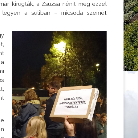
 már kirúgták, a Zsuzsa nénit meg ezzel
b legyen a suliban – micsoda szemét
gy
t,
nt
 a
mi
es
t,
nt
ne
en