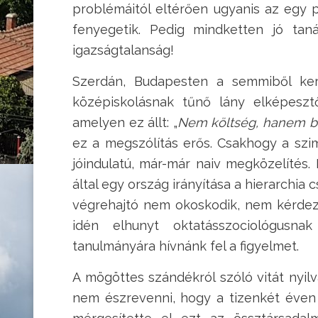
problémáitól eltérően ugyanis az egy p
fenyegetik. Pedig mindketten jó ta
igazságtalanság!
Szerdán, Budapesten a semmiből ker
középiskolásnak tűnő lány elképesztő
amelyen ez állt: „
Nem költség, hanem bef
ez a megszólítás erős. Csakhogy a szi
jóindulatú, már-már naiv megközelítés. 
által egy ország irányítása a hierarch
végrehajtó nem okoskodik, nem kérdez.
idén elhunyt oktatásszociológusna
tanulmányára hívnánk fel a figyelmet.
A mögöttes szándékról szóló vitát nyil
nem észrevenni, hogy a tizenkét éven