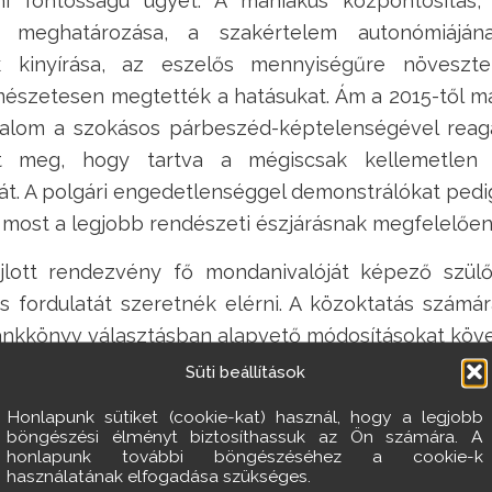
mi fontosságú ügyet. A mániákus központosítás,
 meghatározása, a szakértelem autonómiáján
k kinyírása, az eszelős mennyiségűre növeszte
mészetesen megtették a hatásukat. Ám a 2015-től m
atalom a szokásos párbeszéd-képtelenségével reag
ejelt meg, hogy tartva a mégiscsak kellemetle
ását. A polgári engedetlenséggel demonstrálókat ped
ói most a legjobb rendészeti észjárásnak megfelel
jlott rendezvény fő mondanivalóját képező szülői
s fordulatát szeretnék elérni. A közoktatás számá
ankkönyv választásban alapvető módosításokat köv
Süti beállítások
Maguk és a diá
csökkentését. A 
Honlapunk sütiket (cookie-kat) használ, hogy a legjobb
böngészési élményt biztosíthassuk az Ön számára. A
szellemi, de fizika
honlapunk további böngészéséhez a cookie-k
használatának elfogadása szükséges.
méltányos javaslat,