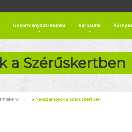
Önkormányzati munka
Városunk
Környe
 a Szérűskertben
ermekeink
>
Napszámosok a Szérűskertben