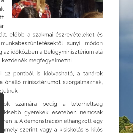
 a
ak
tt
ár
ált, előbb a szakmai észrevételeket és
n munkabeszüntetésektől sunyi módon
ig az időközben a Belügyminisztérium alá
ően kezdenék megfegyelmezni.
 12 pontból is kiolvasható, a tanárok
ra önálló minisztériumot szorgalmaznak,
etelnek.
kok számára pedig a leterheltség
legkisebb gyerekek esetében nemcsak
i téren is. A demonstráción elhangzott egy
 amely szerint vagy a kisiskolás 8 kilós