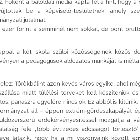
 Főként a baloldali média kapta fel a hírt, hogy a n
yújtottak be a képviselő-testületnek, amely sze
ányzati jutalmat.
 ezer forint a semminél nem sokkal, de pont bruttó 
ppal a két iskola szülői közösségeinek közös dem
vényen a pedagógusok áldozatos munkáját is méltató
elez: Törökbálint azon kevés város egyike, ahol m
llása miatt túlélési terveket kell készíteniük és
tos, panaszra egyelőre nincs ok. Ez abból is kitűni
önkormányzat áll – éppen extrém-gördeszkapályát ép
 buldózerszerű érdekérvényesítéssel mozgatja a v
iatalság felé „több évtizedes adósságot törlesztő
ve látszik, hogy ha a mi viszonyaink között egyv