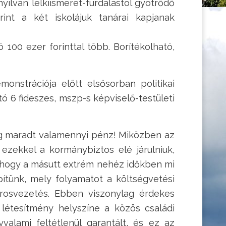
yilván lelkiismeret-furdalástól gyötrődő
rint a két iskolájuk tanárai kapjanak
100 ezer forinttal több. Borítékolható,
onstrációja előtt elsősorban politikai
 6 fideszes, mszp-s képviselő-testületi
ég maradt valamennyi pénz! Miközben az
 ezekkel a kormánybiztos elé járulniuk,
k, hogy a másutt extrém nehéz időkben mi
ítünk, mely folyamatot a költségvetési
árosvezetés. Ebben viszonylag érdekes
” létesítmény helyszíne a közös családi
alami feltétlenül garantált, és ez az