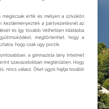
n mégiscsak értik és mélyen a szívükön
san kezdeményezték a pártvezetésnél az
ését és így tovább. Vélhetően kilátásba
gyüttműködést, megtörténhet, hogy a
ztalra, hogy csak úgy porzik.
ontosabban, a gimnazista lány intelmét
zerint szavazatokban megtérülően. Hogy
, nincs válasz. Őket úgyis hajtja tovább