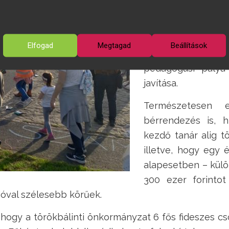
táskájának súlyábó
vagy a parlament
hátukon a testsúl
Elfogad
Megtagad
Beállítások
a cél az oktatás
pedagógusi pálya
javítása.
Természetesen 
bérrendezés is, h
kezdő tanár alig t
illetve, hogy egy
alapesetben – külön
300 ezer forinto
óval szélesebb körűek.
ogy a törökbálinti önkormányzat 6 fős fideszes cso