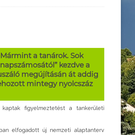
 Mármint a tanárok. Sok
 napszámosától” kezdve a
kuszáló megújításán át addig
zehozott mintegy nyolcszáz
kaptak figyelmeztetést a tankerületi
an elfogadott új nemzeti alaptanterv