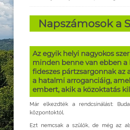
Napszámosok a S
Az egyik helyi nagyokos sze
minden benne van ebben a k
fideszes pártzsargonnak az a
a hatalmi arroganciáig, amel
embert, akik a közoktatás kil
Már elkezdték a rendcsinálást: Buda
központoktól.
Ezt nemcsak a szülők, de még az als