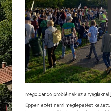
megoldandó problémák az anyagiaknál j
Éppen ezért némi meglepetést keltett, h