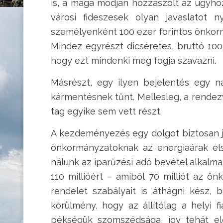
is, a maga módján hozzászólt az ügyhöz.
városi fideszesek olyan javaslatot n
személyenként 100 ezer forintos önkorm
Mindez egyrészt dicséretes, bruttó 100
hogy ezt mindenki meg fogja szavazni.
Másrészt, egy ilyen bejelentés egy na
kármentésnek tűnt. Mellesleg, a rendez
tag egyike sem vett részt.
A kezdeményezés egy dolgot biztosan j
önkormányzatoknak az energiaárak elszá
nálunk az iparűzési adó bevétel alkalma
110 millióért – amiből 70 milliót az 
rendelet szabályait is áthágni kész,
körülmény, hogy az állítólag a helyi f
pékségük szomszédsága, így tehát ele