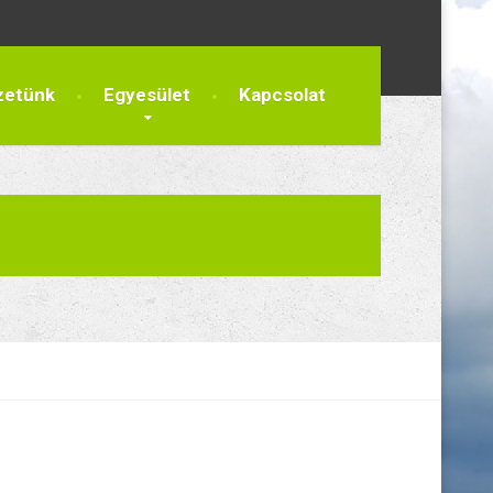
zetünk
Egyesület
Kapcsolat