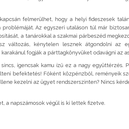
kapcsán felmerülhet, hogy a helyi fideszesek talá
 problémáját. Az egyszeri utaláson túl már bizto
osítását, a tanárokkal a szakmai párbeszéd megkezd
z változás, kénytelen lesznek átgondolni az e
n karakánul fogják a párttagkönyvüket odavágni az as
sincs, igencsak kamu ízű ez a nagy együttérzés. P
ölteni befektetés! Főként közpénzből, reményeik s
llene kezelni az ügyet rendszerszinten? Nincs kérdés
, a napszámosok végül is ki lettek fizetve.