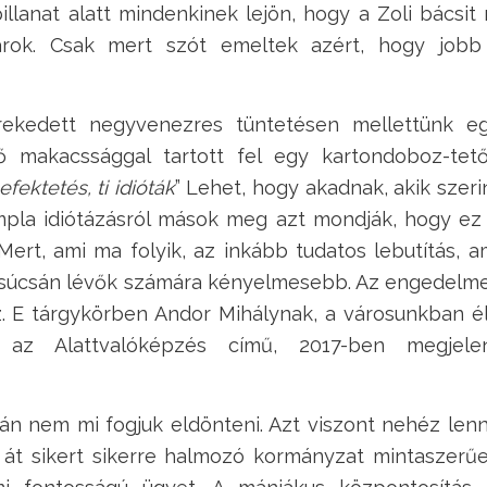
illanat alatt mindenkinek lejön, hogy a Zoli bácsit
nárok. Csak mert szót emeltek azért, hogy job
ekedett negyvenezres tüntetésen mellettünk e
 makacssággal tartott fel egy kartondoboz-tető
ektetés, ti idióták
” Lehet, hogy akadnak, akik szeri
mpla idiótázásról mások meg azt mondják, hogy ez
Mert, ami ma folyik, az inkább tudatos lebutítás, a
ia csúcsán lévők számára kényelmesebb. Az engedelm
 E tárgykörben Andor Mihálynak, a városunkban él
k az Alattvalóképzés című, 2017-ben megjele
ván nem mi fogjuk eldönteni. Azt viszont nehéz len
 át sikert sikerre halmozó kormányzat mintaszerű