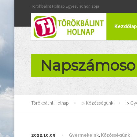
Törökbálint Holnap Egyesület honlapja
Kezdőlap
Napszámosok
Törökbálint Holnap
>
Közösségünk
>
Gy
2022.10.09.
Gyermekeink
,
Közösségünk