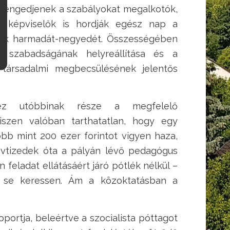
l engedjenek a szabályokat megalkotók,
i képviselők is hordják egész nap a
yuk harmadát-negyedét. Összességében
 szabadságának helyreállítása és a
 társadalmi megbecsülésének jelentős
ez utóbbinak része a megfelelő
iszen valóban tarthatatlan, hogy egy
öbb mint 200 ezer forintot vigyen haza,
 évtizedek óta a pályán lévő pedagógus
 feladat ellátásáért járó pótlék nélkül –
t se keressen. Ám a közoktatásban a
portja, beleértve a szocialista póttagot