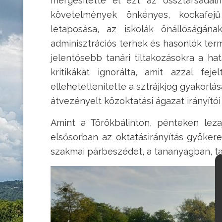
mérgesítette el ezt az össztársadal
követelmények önkényes, kockafejű
letaposása, az iskolák önállóságána
adminisztrációs terhek és hasonlók ter
jelentősebb tanári tiltakozásokra a h
kritikákat ignorálta, amit azzal f
ellehetetlenítette a sztrájkjog gyakorl
átvezényelt közoktatási ágazat irányít
Amint a Törökbálinton, pénteken leza
elsősorban az oktatásirányítás gyökere
szakmai párbeszédet, a tananyagban, t