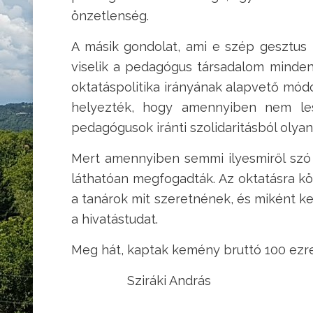
önzetlenség.
A másik gondolat, ami e szép gesztus 
viselik a pedagógus társadalom minden
oktatáspolitika irányának alapvető mód
helyezték, hogy amennyiben nem les
pedagógusok iránti szolidaritásból olya
Mert amennyiben semmi ilyesmiről szó 
láthatóan megfogadták. Az oktatásra k
a tanárok mit szeretnének, és miként ke
a hivatástudat.
Meg hát, kaptak kemény bruttó 100 ezret
Sziráki András