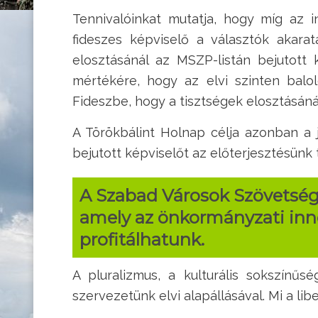
Tennivalóinkat mutatja, hogy míg az 
fideszes képviselő a választók akarat
elosztásánál az MSZP-listán bejutott 
mértékére, hogy az elvi szinten balo
Fideszbe, hogy a tisztségek elosztásáná
A Törökbálint Holnap célja azonban a 
bejutott képviselőt az előterjesztésünk
A Szabad Városok Szövetség
amely az önkormányzati inno
profitálhatunk.
A pluralizmus, a kulturális sokszínű
szervezetünk elvi alapállásával. Mi a lib