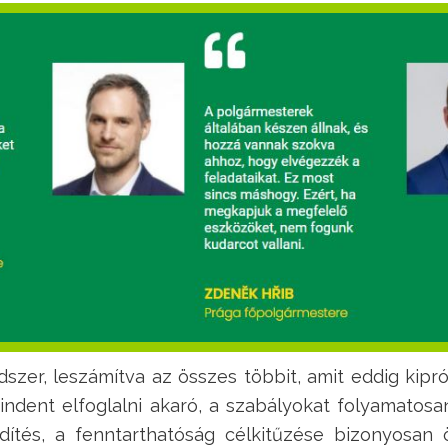
zer, leszámítva az összes többit, amit eddig kipróbál
dent elfoglalni akaró, a szabályokat folyamatosan 
ldítés, a fenntarthatóság célkitűzése bizonyosa