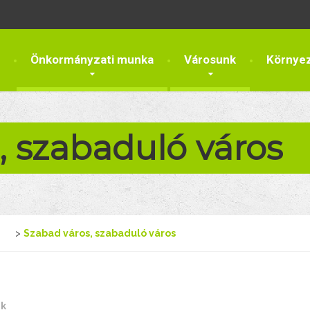
Önkormányzati munka
Városunk
Környe
, szabaduló város
>
Szabad város, szabaduló város
nk