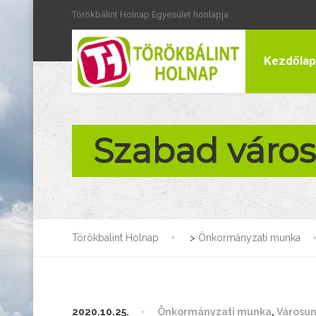
Törökbálint Holnap Egyesület honlapja
Kezdőlap
Szabad város
Törökbálint Holnap
>
Önkormányzati munka
2020.10.25.
Önkormányzati munka
,
Városu