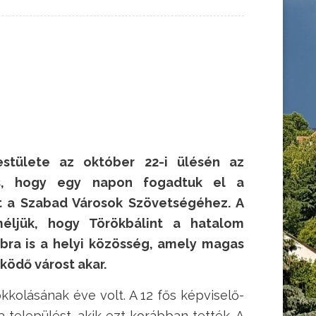
estülete az október 22-i ülésén az
us, hogy egy napon fogadtuk el a
at a Szabad Városok Szövetségéhez. A
éljük, hogy Törökbálint a hatalom
bra is a helyi közösség, amely magas
űködő várost akar.
okkolásának éve volt. A 12 fős képviselő-
 települést, akik ezt korábban tették. A