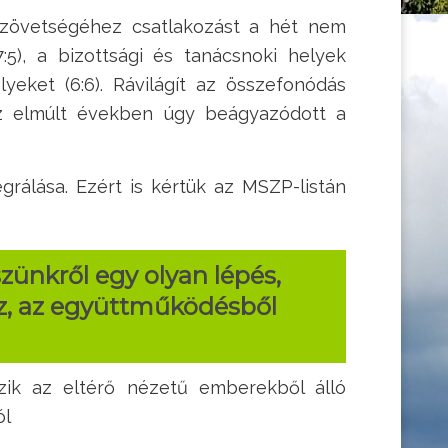
 Szövetségéhez csatlakozást a hét nem
:5), a bizottsági és tanácsnoki helyek
yeket (6:6). Rávilágít az összefonódás
 az elmúlt években úgy beágyazódott a
rálása. Ezért is kértük az MSZP-listán
ünkről egy olyan lépés,
z, az együttműködésből
ezik az eltérő nézetű emberekből álló
ól