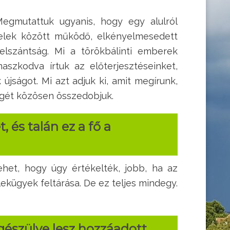
egmutattuk ugyanis, hogy egy alulról
ételek között működő, elkényelmesedett
elszántság. Mi a törökbálinti emberek
maszkodva írtuk az előterjesztéseinket,
jságot. Mi azt adjuk ki, amit megírunk,
égét közösen összedobjuk.
és talán ez a fő a
ehet, hogy úgy értékelték, jobb, ha az
ekügyek feltárása. De ez teljes mindegy.
gészülve lesz hozzáadott