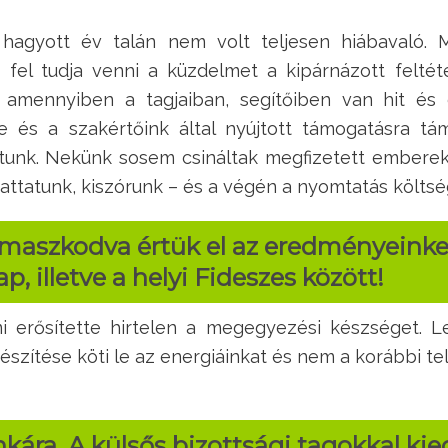
hagyott év talán nem volt teljesen hiábavaló. M
 fel tudja venni a küzdelmet a kipárnázott felt
, amennyiben a tagjaiban, segítőiben van hit és 
kre és a szakértőink által nyújtott támogatásra tá
unk. Nekünk sosem csináltak megfizetett emberek ú
ttatunk, kiszórunk – és a végén a nyomtatás költs
maszkodva értük el az eredményeinket, 
, illetve a helyi Fideszes között!
 erősítette hirtelen a megegyezési készséget. L
szítése köti le az energiáinkat és nem a korábbi tel
ára. A külsős bizottsági tagokkal kie