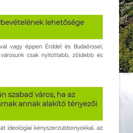
nybevételének lehetősége
val vagy éppen Érddel és Budaörssel.
 városunk csak nyitottabb, zöldebb és
án szabad város, ha az
arnak annak alakító tényezői
át ideológiai kényszerzubbonyokkal, az