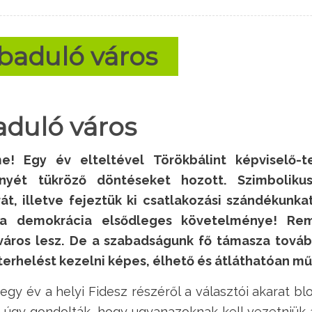
abaduló város
aduló város
me! Egy év elteltével Törökbálint képviselő-t
ényét tükröző döntéseket hozott. Szimbolik
át, illetve fejeztük ki csatlakozási szándékunk
e a demokrácia elsődleges követelménye! Rem
 város lesz. De a szabadságunk fő támasza továb
 terhelést kezelni képes, élhető és átláthatóan m
gy év a helyi Fidesz részéről a választói akarat bl
 úgy gondolták, hogy ugyanazoknak kell vezetniük a