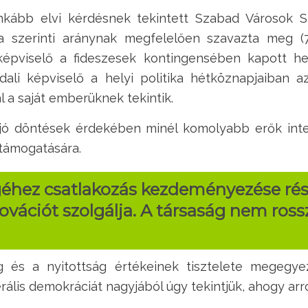
inkább elvi kérdésnek tekintett Szabad Városok
a szerinti aránynak megfelelően szavazta meg (7
képviselő a fideszesek kontingensében kapott hel
ldali képviselő a helyi politika hétköznapjaiban
l a saját emberüknek tekintik.
jó döntések érdekében minél komolyabb erők integ
 támogatására.
éhez csatlakozás kezdeményezése rész
vációt szolgálja.
A társaság nem ross
ség és a nyitottság értékeinek tisztelete megegy
erális demokráciát nagyjából úgy tekintjük, ahogy arr