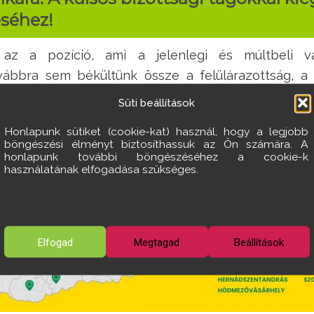
éséhez!
z a pozíció, ami a jelenlegi és múltbeli vár
ovábbra sem békültünk össze a felülárazottság, a
elek és az eltűnő százéves sportklub világával.
Süti beállítások
Honlapunk sütiket (cookie-kat) használ, hogy a legjobb
böngészési élményt biztosíthassuk az Ön számára. A
honlapunk további böngészéséhez a cookie-k
használatának elfogadása szükséges.
Elfogad
Megtagad
Beállítások