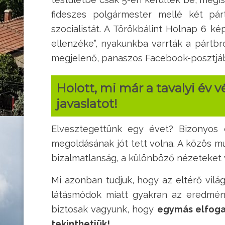
fideszes polgármester mellé két pár
szocialistát. A Törökbálint Holnap 6 ké
ellenzéke”, nyakunkba varrták a pártbr
megjelenő, panaszos Facebook-posztjába
Holott, mi már a tavalyi év 
javaslatot!
Elvesztegettünk egy évet? Bizonyos
megoldásának jót tett volna. A közös m
bizalmatlanság, a különböző nézeteket
Mi azonban tudjuk, hogy az eltérő vil
látásmódok miatt gyakran az eredmény
biztosak vagyunk, hogy
egymás elfoga
tekinthetjük!