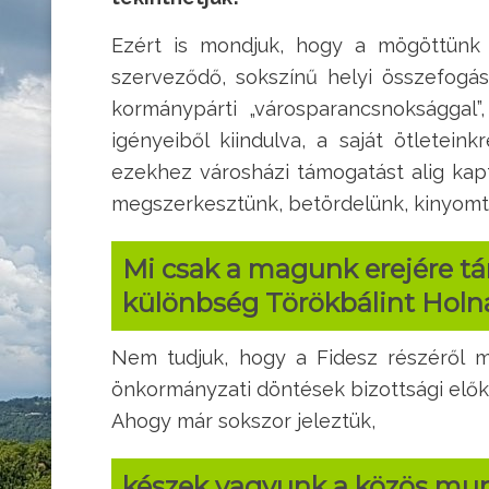
Ezért is mondjuk, hogy a mögöttünk 
szerveződő, sokszínű helyi összefogás
kormánypárti „városparancsnoksággal”
igényeiből kiindulva, a saját ötletein
ezekhez városházi támogatást alig kapt
megszerkesztünk, betördelünk, kinyomta
Mi csak a magunk erejére tá
különbség Törökbálint Holnap
Nem tudjuk, hogy a Fidesz részéről mi
önkormányzati döntések bizottsági előké
Ahogy már sokszor jeleztük,
készek vagyunk a közös munk