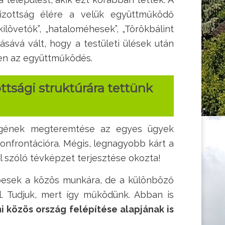
bizottság élére a velük együttműködő
ilövetők”, „hataloméhesek”, „Törökbálint
sává vált, hogy a testületi ülések után
len az együttműködés.
ttsági struktúrára tettünk
ségének megteremtése az egyes ügyek
onfrontációra. Mégis, legnagyobb kárt a
szóló tévképzet terjesztése okozta!
épesek a közös munkára, de a különböző
. Tudjuk, mert így működünk. Abban is
közös ország felépítése alapjának is