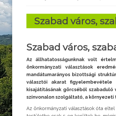
Szabad város, sz
Szabad város, szab
Az állhatatosságunknak volt értel
önkormányzati választások eredm
mandátumarányos bizottsági struktúr
választói akarat figyelembevétel
kisajátításának görcséből szabaduló
színvonalon szolgáltató, a környezeti
Az önkormányzati választások óta eltel e
testületbe csak 5-en kerültek be, mégis