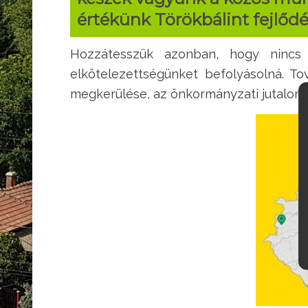
értékünk Törökbálint fejlőd
Hozzátesszük azonban, hogy nincs a
elkötelezettségünket befolyásolná. T
megkerülése, az önkormányzati jutalomt