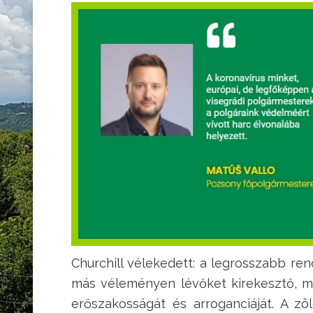
Churchill vélekedett: a legrosszabb rends
más véleményen lévőket kirekesztő, min
erőszakosságát és arroganciáját. A zö