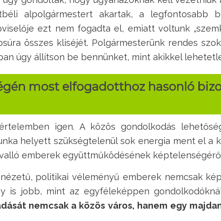
tbéli alpolgármestert akartak, a legfontosabb 
pviselője ezt nem fogadta el, emiatt voltunk „szemk
osúra összes kliséjét. Polgármesterünk rendes szoká
n úgy állítson be bennünket, mint akikkel lehetet
végén most elfogadotthoz hasonló bizo
 értelemben igen. A közös gondolkodás lehető
unka helyett szükségtelenül sok energia ment el a k
 valló emberek együttműködésének képtelenségéről 
ágnézetű, politikai véleményű emberek nemcsak k
 is jobb, mint az egyféleképpen gondolkodóknál
dását nemcsak a közös város, hanem egy majdani 