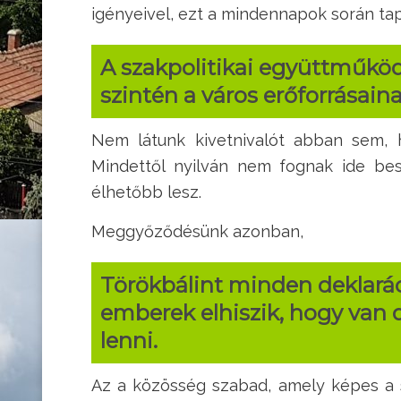
igényeivel, ezt a mindennapok során tap
A szakpolitikai együttműköd
szintén a város erőforrásaina
Nem látunk kivetnivalót abban sem, 
Mindettől nyilván nem fognak ide bes
élhetőbb lesz.
Meggyőződésünk azonban,
Törökbálint minden deklaráci
emberek elhiszik, hogy van d
lenni.
Az a közösség szabad, amely képes a s