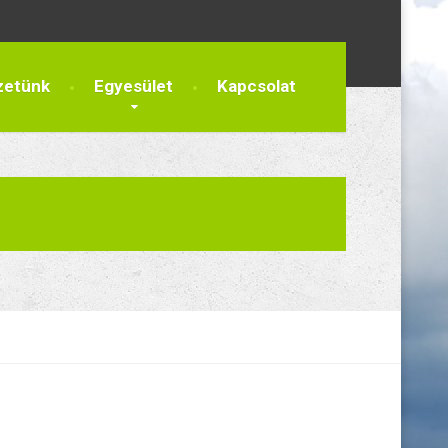
zetünk
Egyesület
Kapcsolat