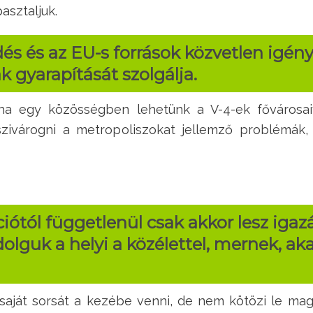
asztaljuk.
és és az EU-s források közvetlen igé
k gyarapítását szolgálja.
ha egy közösségben lehetünk a V-4-ek fővárosai
zivárogni a metropoliszokat jellemző problémák,
ótól függetlenül csak akkor lesz igaz
olguk a helyi a közélettel, mernek, ak
aját sorsát a kezébe venni, de nem kötözi le mag