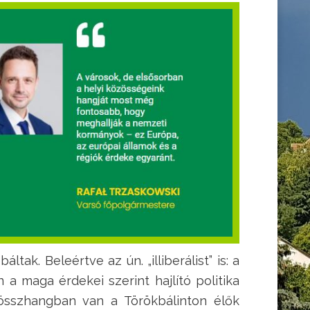
tak. Beleértve az ún. „illiberálist” is: a
a maga érdekei szerint hajlító politika
n összhangban van a Törökbálinton élők