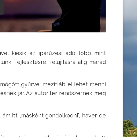
vel kiesik az iparűzési adó több mint
k, fejlesztésre, felújításra alig marad
mögött gyűrve, mezítláb el lehet menni
ésnek jár. Az autoriter rendszernek meg
 ám itt „másként gondolkodni”, haver, de