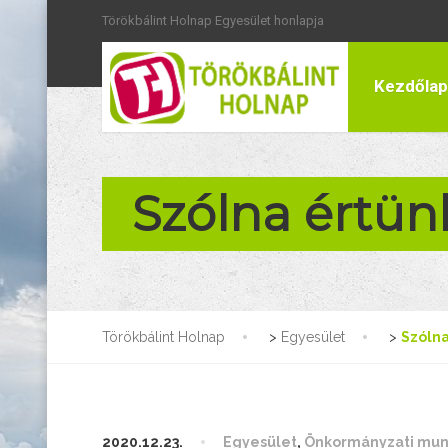
Törökbálint Holnap Egyesület honlapja
Kezdőlap
Szólna értünk
Törökbálint Holnap
>
Egyesület
>
Szólna
2020.12.23.
Egyesület
,
Önkormányzati mu