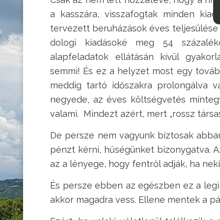
a kasszára, visszafogtak minden kiad
tervezett beruházások éves teljesülése 
dologi kiadásoké meg 54 százalék
alapfeladatok ellátásán kívül gyakorl
semmi! És ez a helyzet most egy továb
meddig tartó időszakra prolongálva v
negyede, az éves költségvetés mintegy 
valami. Mindezt azért, mert „rossz tár
De persze nem vagyunk biztosak abban,
pénzt kérni, hűségünket bizonygatva. A
az a lényege, hogy fentről adják, ha neki
És persze ebben az egészben ez a legink
akkor magadra vess. Ellene mentek a p