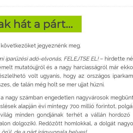
ak hát a párt…
a következőket jegyeznénk meg.
mi iparűzési adó-elvonás, FELEJTSE EL!
– hirdette n
emelt mutatóujjról és a nagy harciasságról már ekk
szlelhető volt ugyanis, hogy az országos iparka
szes, de talán még holt se mer ujjat húzni.
és a nagy számban engedetlen nagyvárosok megbünt
slések alapján évi mintegy 700 millió forintot, polg
 világ minden gondjának terhét a vállán hordozó
alon dolgozik). Redőzött homlokkal, a dolgát nagy
rül, de a párt irányvonala helyes!