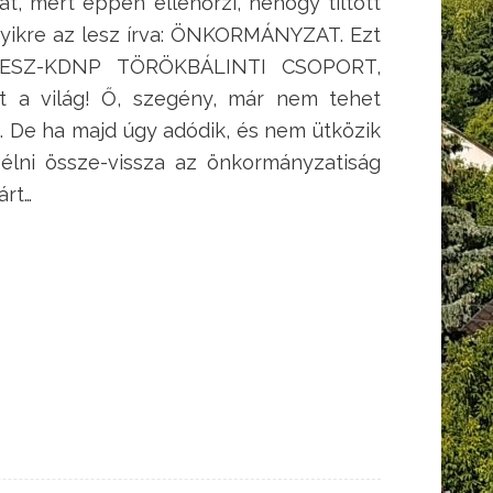
ját, mert éppen ellenőrzi, nehogy tiltott
 egyikre az lesz írva: ÖNKORMÁNYZAT. Ezt
IDESZ-KDNP TÖRÖKBÁLINTI CSOPORT,
 a világ! Ő, szegény, már nem tehet
. De ha majd úgy adódik, és nem ütközik
zélni össze-vissza az önkormányzatiság
árt…