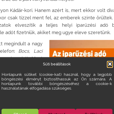
on Kádár-kori. Hanem azért is, mert ekkor volt diva
kor csak tízzel ment fel, az emberek szinte örültek
tok elveszítik a teljes helyi iparűzési adó b
e adót fizetniük, akiket meg ugye eleve szeretünk.
őtt megindult a nagy
telefon:
Bocs, Laci
 a nép miatt…
Most
Süti beállítások
tva a polgármester
n szívesen kiállnék
Honlapunk sütiket (cookie-kat) használ, hogy a legjobb
böngészési élményt biztosíthassuk az Ön számára. A
honlapunk további böngészéséhez a cookie-k
használatának elfogadása szükséges.
elért eredményekről
örökbálint pénzügyi
meg a közleményből!
atalnokok vigyáztak