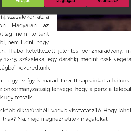
Elfogad
Megtagad
Beállítások
ást, így azonban a
14 százalékon áll, a
on. Magyarán, az
atilag nem történt
bi, nem tudni, hogy
an. Hiába keletkezett jelentős pénzmaradvány, mi
12-15 százaléka, egy darabig megint csak vegetálun
saságba” keveredtünk.
 hogy ez így is marad. Levett sapkánkat a hátunk 
z önkormányzatiság lényege, hogy a pénz a települ
k úgy tetszik.
ább diktatúrabéli, vagyis visszataszító. Hogy lehet
ártnak? Na, majd megnézhetitek magatokat.