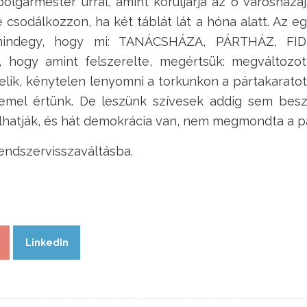
 polgármester úrral, amint körüljárja az ő városházá
e csodálkozzon, ha két táblát lát a hóna alatt. Az
 mindegy, hogy mi: TANÁCSHÁZA, PÁRTHÁZ, F
ogy amint felszerelte, megértsük: megváltozott
elik, kénytelen lenyomni a torkunkon a pártakaratot
t emel értünk. De leszünk szívesek addig sem bes
llhatják, és hát demokrácia van, nem megmondta a p
endszervisszaváltásba.
LinkedIn