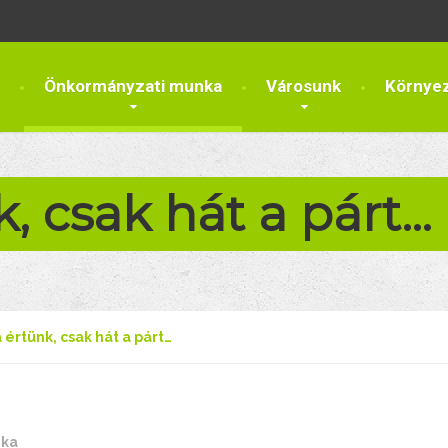
Önkormányzati munka
Városunk
Környe
, csak hát a párt…
 értünk, csak hát a párt…
nka