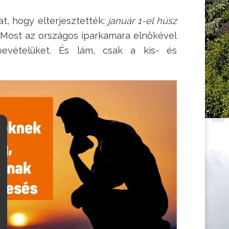
t, hogy elterjesztették:
január 1-el húsz
. Most az országos iparkamara elnökével
evételüket. És lám, csak a kis- és