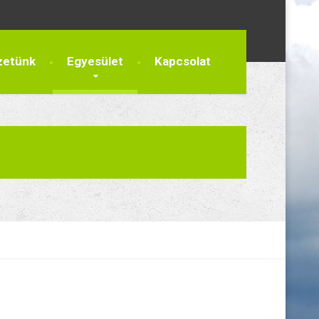
zetünk
Egyesület
Kapcsolat