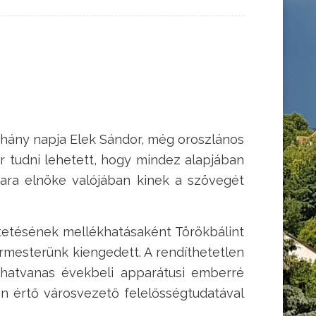
éhány napja Elek Sándor, még oroszlános
or tudni lehetett, hogy mindez alapjában
mara elnöke valójában kinek a szövegét
etésének mellékhatásaként Törökbálint
ármesterünk kiengedett. A rendíthetetlen
 hatvanas évekbeli apparátusi emberré
on értő városvezető felelősségtudatával