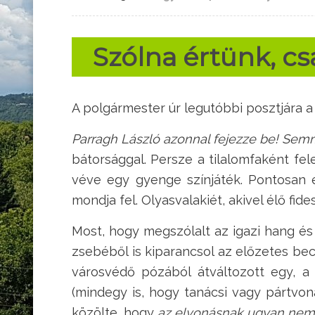
Szólna értünk, cs
A polgármester úr legutóbbi posztjára 
Parragh László azonnal fejezze be! Sem
bátorsággal. Persze a tilalomfaként fel
véve egy gyenge színjáték. Pontosan é
mondja fel. Olyasvalakiét, akivel élő fide
Most, hogy megszólalt az igazi hang 
zsebéből is kiparancsol az előzetes bec
városvédő pózából átváltozott egy, a
(mindegy is, hogy tanácsi vagy pártvon
közölte, hogy
az elvonásnak ugyan nem ö