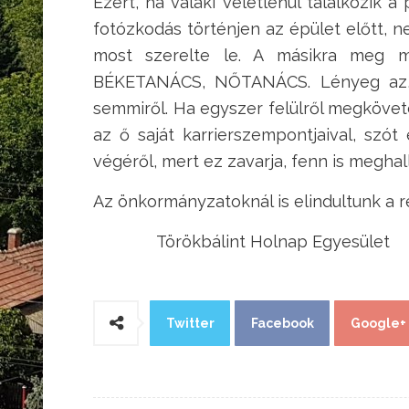
Ezért, ha valaki véletlenül találkozik a
fotózkodás történjen az épület előtt, n
most szerelte le. A másikra meg
BÉKETANÁCS, NŐTANÁCS. Lényeg az, h
semmiről. Ha egyszer felülről megkövet
az ő saját karrierszempontjaival, szó
végéről, mert ez zavarja, fenn is megha
Az önkormányzatoknál is elindultunk a r
Törökbálint Holnap Egyesület
Twitter
Facebook
Google+