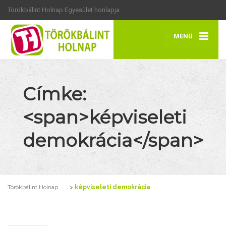
Törökbálint Holnap Egyesület honlapja
MENÜ
Címke:
<span>képviseleti
demokrácia</span>
Törökbálint Holnap
>
képviseleti demokrácia