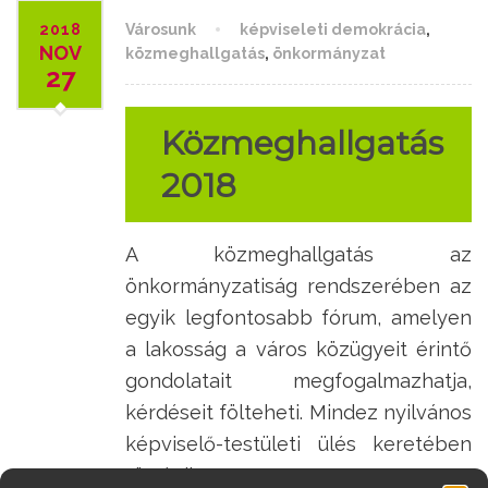
2018
Városunk
képviseleti demokrácia
,
NOV
közmeghallgatás
,
önkormányzat
27
Közmeghallgatás
2018
A közmeghallgatás az
önkormányzatiság rendszerében az
egyik legfontosabb fórum, amelyen
a lakosság a város közügyeit érintő
gondolatait megfogalmazhatja,
kérdéseit fölteheti. Mindez nyilvános
képviselő-testületi ülés keretében
történik.