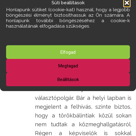
Süti beállítások
Honlapunk sütiket (cookie-kat) használ, hogy a legjobb
Az önkormányzatiság hőskorában, a
böngészési élményt biztosíthassuk az Ön számára. A
90-es években a régi művelődési
honlapunk további böngészéséhez a cookie-k
használatának elfogadása szükséges.
ház terme zsúfolásig megtelt a
közmeghallgatásokon. Az
eseményről szóló felhívást előzőleg
Elfogad
a város több pontján kiplakátolták. A
lakosság és a helyi sajtó munkatársai
Megtagad
helyben tették fel a kérdéseiket. Ma
Beállítások
főként a honlapról és a közösségi
médiából tájékozódhat a
választópolgár. Bár a helyi lapban is
megjelent a felhívás, szinte biztos,
hogy a törökbálintiak közül sokan
nem tudtak a közmeghallgatásról.
Régen a képviselők is sokkal