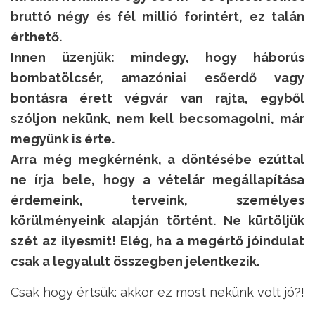
bruttó négy és fél millió forintért, ez talán
érthető.
Innen üzenjük: mindegy, hogy háborús
bombatölcsér, amazóniai esőerdő vagy
bontásra érett végvár van rajta, egyből
szóljon nekünk, nem kell becsomagolni, már
megyünk is érte.
Arra még megkérnénk, a döntésébe ezúttal
ne írja bele, hogy a vételár megállapítása
érdemeink, terveink, személyes
körülményeink alapján történt. Ne kürtöljük
szét az ilyesmit! Elég, ha a megértő jóindulat
csak a legyalult összegben jelentkezik.
Csak hogy értsük: akkor ez most nekünk volt jó?!