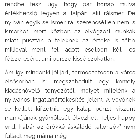
rendbe teszi úgy, hogy pár hónap múlva
értékbecslő legyen a talpán, aki ráismer. De
nyilván egyik se ismer rá, szerencsétlen nem is
ismerhet, mert közben az elvégzett munkák
miatt pusztán a teleknek az értéke is több
millióval ment fel, adott esetben két- és
félszeresére, ami persze kissé szokatlan.
Ám így mindenki jól járt, természetesen a város
elsősorban is: megszabadult egy komoly
kiadásnövelő tényezőtől, melyet mifelénk a
nyilvános ingatlanértékesítés jelent. A vevőnek
se kellett kifizetnie egy kalap pénzt, viszont
munkájának gyümölcsét élvezheti. Teljes happy
end, habár az örökké áskálódó „ellenzék” nem
fulladt meg máma még.