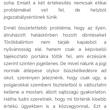
soha. Emiatt a két értékesítés nemcsak etikai
problémákat vet fel, de helyből
jogszabálysértőnek tűnik.
Ennél összetettebb probléma, hogy az ilyen,
átruházott hatáskörben hozott döntéseket
Törökbálinton nem tárják kapásból a
nyilvánosság elé, hanem csak a képviselői
tájékoztató portálra töltik fel, ami érzésünk
szerint szintén jogellenes. De mivel nálunk a jogi
normák átlépése olykor büszkélkedésre ad
okot, szerényen jeleznénk, hogy csak úgy, a
polgárokkal szembeni tiszteletből is változtatni
kellene a mostani, állott sajtszagú gyakorlaton.
Hátha tudni szeretnék, hogy mi történik kisebb
értékű ügyekben is a közvagyonnal… Ezt a