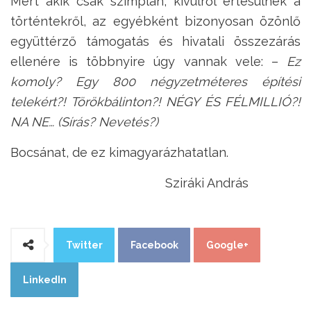
Mert akik csak szimplán, kívülről értesülnek a
történtekről, az egyébként bizonyosan özönlő
együttérző támogatás és hivatali összezárás
ellenére is többnyire úgy vannak vele: –
Ez
komoly? Egy 800 négyzetméteres építési
telekért?! Törökbálinton?! NÉGY ÉS FÉLMILLIÓ?!
NA NE… (Sírás? Nevetés?)
Bocsánat, de ez kimagyarázhatatlan.
Sziráki András
Twitter
Facebook
Google+
LinkedIn