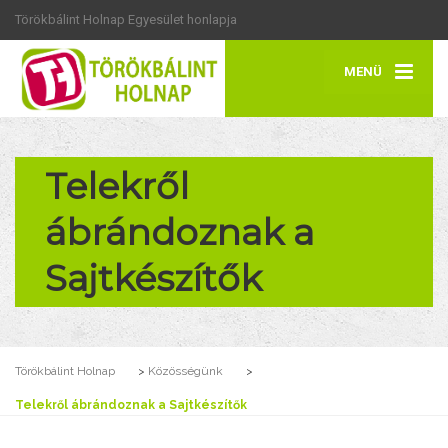
Törökbálint Holnap Egyesület honlapja
MENÜ
Telekről
ábrándoznak a
Sajtkészítők
Törökbálint Holnap
>
Közösségünk
>
Telekről ábrándoznak a Sajtkészítők