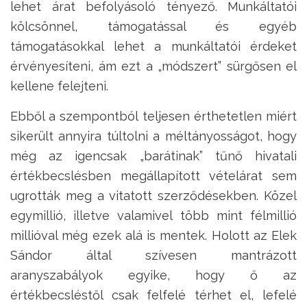
lehet árat befolyásoló tényező. Munkáltatói
kölcsönnel, támogatással és egyéb
támogatásokkal lehet a munkáltatói érdeket
érvényesíteni, ám ezt a „módszert” sürgősen el
kellene felejteni.
Ebből a szempontból teljesen érthetetlen miért
sikerült annyira túltolni a méltányosságot, hogy
még az igencsak „barátinak” tűnő hivatali
értékbecslésben megállapított vételárat sem
ugrották meg a vitatott szerződésekben. Közel
egymillió, illetve valamivel több mint félmillió
millióval még ezek alá is mentek. Holott az Elek
Sándor által szívesen mantrázott
aranyszabályok egyike, hogy ő az
értékbecsléstől csak felfelé térhet el, lefelé