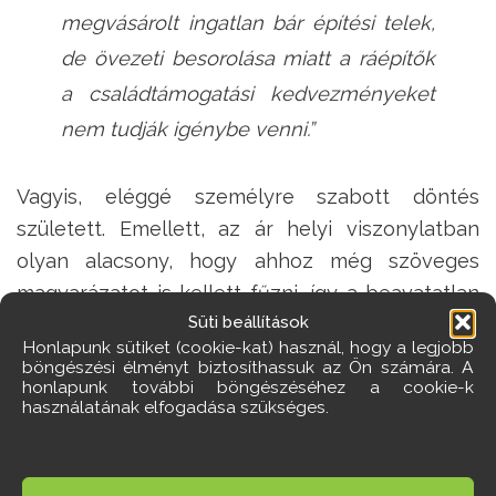
megvásárolt ingatlan bár építési telek,
de övezeti besorolása miatt a ráépítők
a családtámogatási kedvezményeket
nem tudják igénybe venni.”
Vagyis, eléggé személyre szabott döntés
született. Emellett, az ár helyi viszonylatban
olyan alacsony, hogy ahhoz még szöveges
magyarázatot is kellett fűzni, így a beavatatlan
Süti beállítások
jámbor lélek is megtudta miről lenne szó. Ezt
Honlapunk sütiket (cookie-kat) használ, hogy a legjobb
legalább értjük, ha nem is szeretjük.
böngészési élményt biztosíthassuk az Ön számára. A
honlapunk további böngészéséhez a cookie-k
Azért nem szeretjük, mert a polgármesteri
használatának elfogadása szükséges.
hivatal elvileg mégiscsak a közbizalom
letéteményese. Az olyan helyzet viszont, amikor