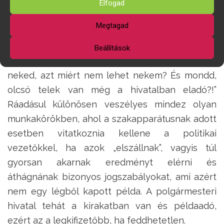
egyes hivatali dolgozók áron alul jutnak
Elfogad
ingatlanhoz, finoman szólva a közbizalomnak
Megtagad
nem tesz jót. A jogalkalmazói munkának az
egyenlő mérce az alapja. Ha ez veszélyben van,
Beállítások
a polgár se rest visszakérdezni: „Amit lehet
neked, azt miért nem lehet nekem? És mondd,
olcsó telek van még a hivatalban eladó?!”
Ráadásul különösen veszélyes mindez olyan
munkakörökben, ahol a szakapparátusnak adott
esetben vitatkoznia kellene a politikai
vezetőkkel, ha azok „elszállnak”, vagyis túl
gyorsan akarnak eredményt elérni és
áthágnának bizonyos jogszabályokat, ami azért
nem egy légből kapott példa. A polgármesteri
hivatal tehát a kirakatban van és példaadó,
ezért az a legkifizetőbb, ha feddhetetlen.