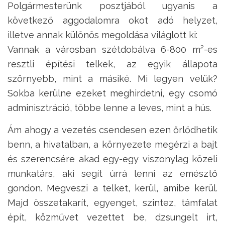
Polgármesterünk posztjából ugyanis a
következő aggodalomra okot adó helyzet,
illetve annak különös megoldása világlott ki:
2
Vannak a városban szétdobálva 6-800 m
-es
resztli építési telkek, az egyik állapota
szörnyebb, mint a másiké. Mi legyen velük?
Sokba kerülne ezeket meghirdetni, egy csomó
adminisztráció, többe lenne a leves, mint a hús.
Ám ahogy a vezetés csendesen ezen őrlődhetik
benn, a hivatalban, a környezete megérzi a bajt
és szerencsére akad egy-egy viszonylag közeli
munkatárs, aki segít úrrá lenni az emésztő
gondon. Megveszi a telket, kerül, amibe kerül.
Majd összetakarít, egyenget, szintez, támfalat
épít, közművet vezettet be, dzsungelt irt,