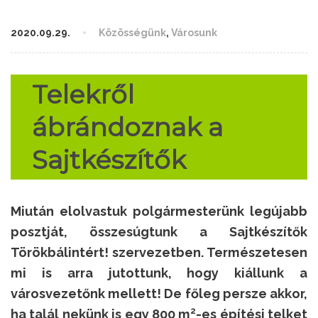
2020.09.29.
Közösségünk
,
Városunk
Telekről
ábrándoznak a
Sajtkészítők
Miután elolvastuk polgármesterünk legújabb
posztját, összesúgtunk a Sajtkészítők
Törökbálintért! szervezetben. Természetesen
mi is arra jutottunk, hogy kiállunk a
városvezetőnk mellett! De főleg persze akkor,
2
ha talál nekünk is egy 800 m
-es építési telket