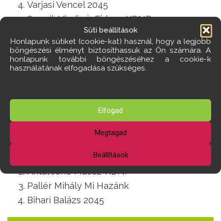
Varjasi Vencel 2045
Spenik Vladimir Fidesz-KDNP
Süti beállítások
7. választókerület
Honlapunk sütiket (cookie-kat) használ, hogy a legjobb
böngészési élményt biztosíthassuk az Ön számára. A
honlapunk további böngészéséhez a cookie-k
Csörögi Zoltán Nándorné független
használatának elfogadása szükséges.
Kun Anna 2045
Somogyi Bálint Márton Fidesz-KDNP
Fain András Mi Hazánk
Elfogad
Viola-Pávlicz Anna Törökbálint Holnap
Megtagad
8. választókerület
Beállítások
Turai Tamás Törökbálint Holnap
Antal Jenő Fidesz-KDNP
Pallér Mihály Mi Hazánk
Bihari Balázs 2045