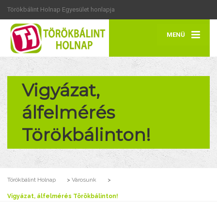
Törökbálint Holnap Egyesület honlapja
MENÜ
Vigyázat,
álfelmérés
Törökbálinton!
Törökbálint Holnap
>
Városunk
>
Vigyázat, álfelmérés Törökbálinton!