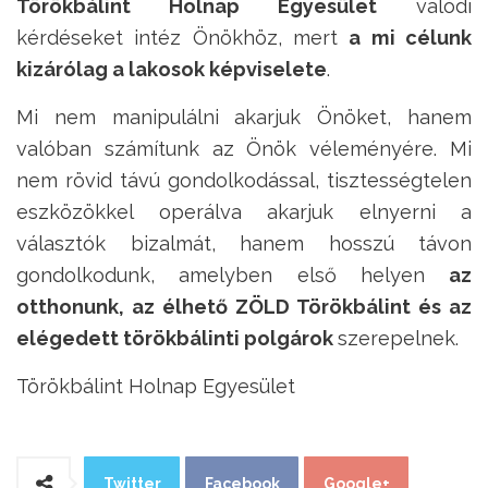
Törökbálint Holnap Egyesület
valódi
kérdéseket intéz Önökhöz, mert
a mi célunk
kizárólag a lakosok képviselete
.
Mi nem manipulálni akarjuk Önöket, hanem
valóban számítunk az Önök véleményére. Mi
nem rövid távú gondolkodással, tisztességtelen
eszközökkel operálva akarjuk elnyerni a
választók bizalmát, hanem hosszú távon
gondolkodunk, amelyben első helyen
az
otthonunk, az élhető ZÖLD Törökbálint és az
elégedett törökbálinti polgárok
szerepelnek.
Törökbálint Holnap Egyesület
Twitter
Facebook
Google+