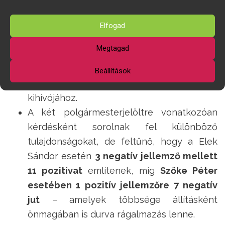
Szőke Péter polgármesterjelöltet
országos vagy globális problémákkal vagy
Elfogad
erősen megosztó személyiségekkel. Ezzel
Megtagad
próbálnak a választókban negatív
képzettársításokat kötni a jelenlegi
Beállítások
polgármester egyetlen igazi és esélyes
kihívójához.
A két polgármesterjelöltre vonatkozóan
kérdésként sorolnak fel különböző
tulajdonságokat, de feltűnő, hogy a Elek
Sándor esetén
3 negatív jellemző mellett
11 pozitívat
említenek, míg
Szőke Péter
esetében 1 pozitív jellemzőre 7 negatív
jut
– amelyek többsége állításként
önmagában is durva rágalmazás lenne.