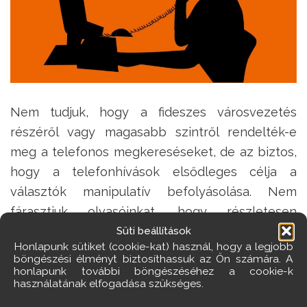
Nem tudjuk, hogy a fideszes városvezetés
részéről vagy magasabb szintről rendelték-e
meg a telefonos megkereséseket, de az biztos,
hogy a telefonhívások elsődleges célja a
választók manipulatív befolyásolása. Nem
fárasztjuk olvasóinkat, hogy részletesen
elmerülünk ebben a mocsárban, ezért csak két
Süti beállítások
Honlapunk sütiket (cookie-kat) használ, hogy a legjobb
példát hozunk a negyedórás beszélgetésekből:
böngészési élményt biztosíthassuk az Ön számára. A
honlapunk további böngészéséhez a cookie-k
Egymást követik az olyan kérdések,
használatának elfogadása szükséges.
amelyek megpróbálják összekapcsolni