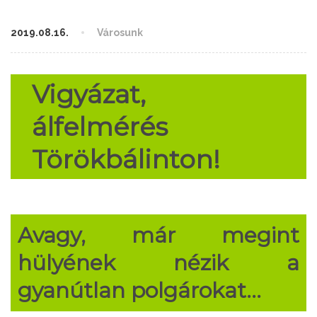
2019.08.16.
Városunk
Vigyázat,
álfelmérés
Törökbálinton!
Avagy, már megint
hülyének nézik a
gyanútlan polgárokat…