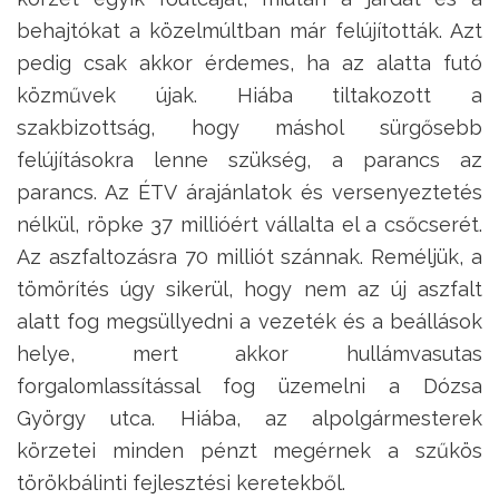
behajtókat a közelmúltban már felújították. Azt
pedig csak akkor érdemes, ha az alatta futó
közművek újak. Hiába tiltakozott a
szakbizottság, hogy máshol sürgősebb
felújításokra lenne szükség, a parancs az
parancs. Az ÉTV árajánlatok és versenyeztetés
nélkül, röpke 37 millióért vállalta el a csőcserét.
Az aszfaltozásra 70 milliót szánnak. Reméljük, a
tömörítés úgy sikerül, hogy nem az új aszfalt
alatt fog megsüllyedni a vezeték és a beállások
helye, mert akkor hullámvasutas
forgalomlassítással fog üzemelni a Dózsa
György utca. Hiába, az alpolgármesterek
körzetei minden pénzt megérnek a szűkös
törökbálinti fejlesztési keretekből.