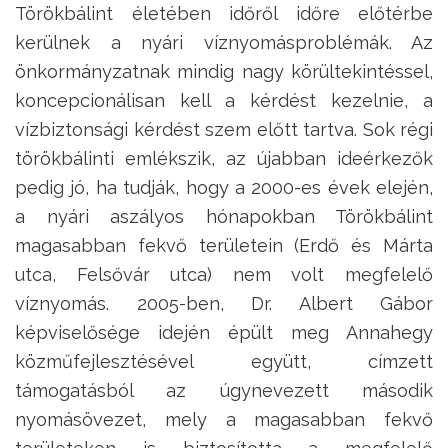
Törökbálint életében időről időre előtérbe
kerülnek a nyári víznyomásproblémák. Az
önkormányzatnak mindig nagy körültekintéssel,
koncepcionálisan kell a kérdést kezelnie, a
vízbiztonsági kérdést szem előtt tartva. Sok régi
törökbálinti emlékszik, az újabban ideérkezők
pedig jó, ha tudják, hogy a 2000-es évek elején,
a nyári aszályos hónapokban Törökbálint
magasabban fekvő területein (Erdő és Márta
utca, Felsővár utca) nem volt megfelelő
víznyomás. 2005-ben, Dr. Albert Gábor
képviselősége idején épült meg Annahegy
közműfejlesztésével együtt, címzett
támogatásból az úgynevezett második
nyomásövezet, mely a magasabban fekvő