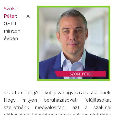
Szőke
Péter
: A
GFT-t
minden
évben
szeptember 30-ig kell jóváhagynia a testületnek.
Hogy milyen beruházásokat, felújításokat
szeretnénk megvalósítani, azt a szakmai
előkészítést követően a képviselő-testület dönti