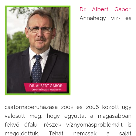
Dr. Albert Gábor
:
Annahegy víz- és
csatornaberuházása 2002 és 2006 között úgy
valósult meg, hogy egyúttal a magasabban
fekvő ófalui részek víznyomásproblémáit is
megoldottuk. Tehát nemcsak a saját