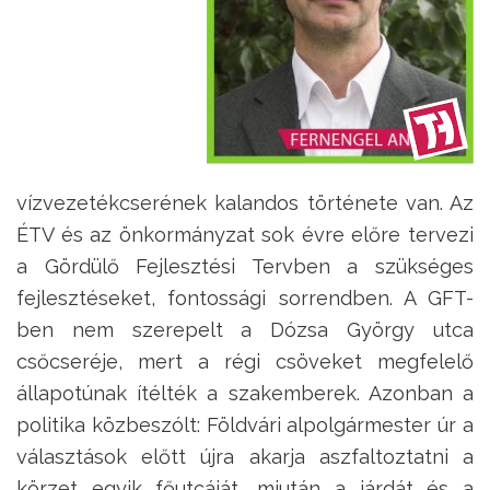
vízvezetékcserének kalandos története van. Az
ÉTV és az önkormányzat sok évre előre tervezi
a Gördülő Fejlesztési Tervben a szükséges
fejlesztéseket, fontossági sorrendben. A GFT-
ben nem szerepelt a Dózsa György utca
csőcseréje, mert a régi csöveket megfelelő
állapotúnak ítélték a szakemberek. Azonban a
politika közbeszólt: Földvári alpolgármester úr a
választások előtt újra akarja aszfaltoztatni a
körzet egyik főutcáját, miután a járdát és a