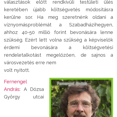
választások előtt rendkívüli testületi ülés
keretében újabb költségvetés módosításra
kerülne sor. Ha meg szeretnénk oldani a
víznyomásproblémát a Szabadházihegyen,
ahhoz 40-50 millió forint bevonására lenne
szükség. Ezért lett volna szükség a képviselők
érdemi bevonására a költségvetési
rendeletalkotást megelőzően, de sajnos a
városvezetés erre nem
volt nyitott.
Fernengel
Fernengel András
András
: A Dózsa
György utcai