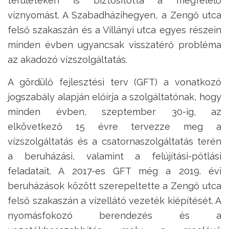
területeken is biztosította a megfelelő
víznyomást. A Szabadházihegyen, a Zengő utca
felső szakaszán és a Villányi utca egyes részein
minden évben ugyancsak visszatérő probléma
az akadozó vízszolgáltatás.
A gördülő fejlesztési terv (GFT) a vonatkozó
jogszabály alapján előírja a szolgáltatónak, hogy
minden évben, szeptember 30-ig, az
elkövetkező 15 évre tervezze meg a
vízszolgáltatás és a csatornaszolgáltatás terén
a beruházási, valamint a felújítási-pótlási
feladatait. A 2017-es GFT még a 2019. évi
beruházások között szerepeltette a Zengő utca
felső szakaszán a vízellátó vezeték kiépítését. A
nyomásfokozó berendezés és a