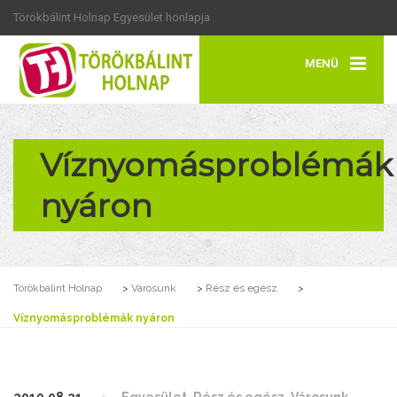
Törökbálint Holnap Egyesület honlapja
MENÜ
Víznyomásproblémák
nyáron
Törökbálint Holnap
>
Városunk
>
Rész és egész
>
Víznyomásproblémák nyáron