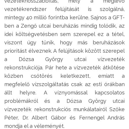
vezetékhosszabbítás, mely a meglévő
vezetékrendszer felújítását is szolgálná,
mintegy 40 millió forintba kerülne. Sajnos a GFT-
ben a Zengő utcai beruházás mindig tolódik, az
idei költségvetésben sem szerepel ez a tétel,
viszont úgy tűnik, hogy más beruházások
prioritást élveznek. A felújítások között szerepel
a Dózsa György utcai vízvezeték
rekonstrukciója. Pár hete a vízvezeték átkötése
közben csőtörés keletkezett, emiatt a
megfelelő vízszolgáltatás csak az esti órákban
állt helyre. A víznyomással kapcsolatos
problémákról és a Dózsa György utcai
vízvezeték rekonstrukciós munkálatairól Szőke
Péter, Dr. Albert Gábor és Fernengel András
mondja el a véleményét.