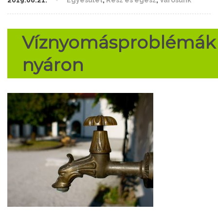
2019.08.21.
Egyesület
,
Rész és egész
,
Városunk
Víznyomásproblémák
nyáron