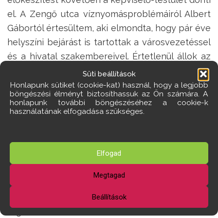
el. A Zengő utca víznyomásproblémáiról Albert
Gábortól értesültem, aki elmondta, hogy pár éve
helyszíni bejárást is tartottak a városvezetéssel
és a hivatal szakembereivel. Értetlenül állok az
előtt, hogy 2016 óta miért nem tudta megoldani
Süti beállítások
a városvezetés ezt a kérdést. Olyan területről
Honlapunk sütiket (cookie-kat) használ, hogy a legjobb
böngészési élményt biztosíthassuk az Ön számára. A
van szó, ahol már van vezetékes víz. Ha tudjuk,
honlapunk további böngészéséhez a cookie-k
használatának elfogadása szükséges.
hogy nyáron akadozik a vízellátás, akkor időben
kell foglalkoznunk a kérdéssel. A 2018-as GFT
módosításáról, érthetetlen meggondolásból,
Elfogad
2019 áprilisában, rohamtempóban döntöttünk.
Sok választó szerint Földvári alpolgármester
Megtagad
akarata érvényesül, aki az utóbbi időben csak a
saját választókerületének fejlesztéseivel
Beállítások
foglalkozik.