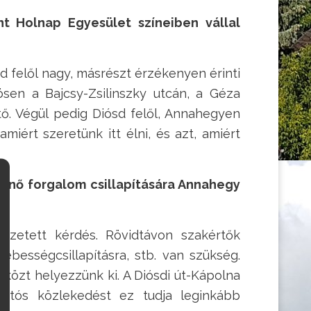
nt Holnap Egyesület színeiben vállal
d felől nagy, másrészt érzékenyen érinti
sen a Bajcsy-Zsilinszky utcán, a Géza
tő. Végül pedig Diósd felől, Annahegyen
miért szeretünk itt élni, és azt, amiért
menő forgalom csillapítására Annahegy
szetett kérdés. Rövidtávon szakértők
ebességcsillapításra, stb. van szükség.
közt helyezzünk ki. A Diósdi út-Kápolna
autós közlekedést ez tudja leginkább