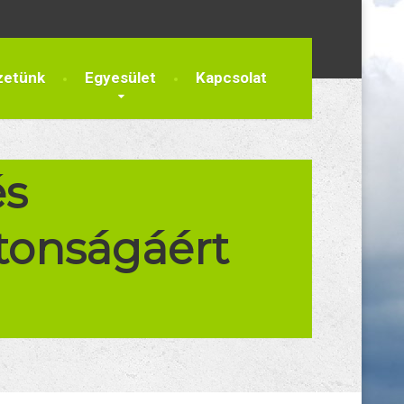
zetünk
Egyesület
Kapcsolat
és
tonságáért