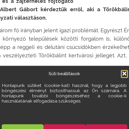
és a zajterhelés fojtogató
 Albert Gábort kérdeztük erről, aki a Törökbáli
yzati választáson.
om fő irányban jelent igazi problémát. Egyrészt Ér
környező települések közötti forgalom is, különö
őképp a reggeli és délutáni csúcsidőkben érzékelhe
eszélyezteti Törökbálint kertvárosi jellegét. Azt, a
Süti beállítások
ak, milyen megoldási javaslataid lesznek az át
Honlapunk sütiket (cookie-kat) használ, hogy a legjobb
böngészési élményt biztosíthassuk az Ön számára. A
honlapunk további böngészéséhez a cookie-k
Dr. AG:
Ez egy rendkívül ös
használatának elfogadása szükséges.
tkozásokra, táblákra, a behajtás korlátozására, s
a Séta és a Hegyalja utcákra 2-3 sebességmérő esz
lámpa kihelyezése szükséges, a balesetmentes 