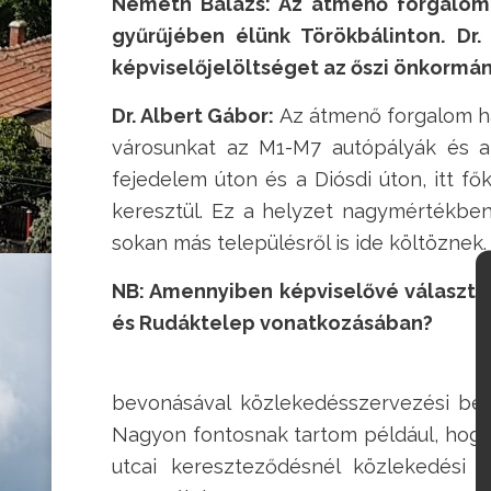
Németh Balázs:
Az átmenő forgalom 
gyűrűjében élünk Törökbálinton. Dr.
képviselőjelöltséget az őszi önkormán
Dr. Albert Gábor:
Az átmenő forgalom hár
városunkat az M1-M7 autópályák és a 
fejedelem úton és a Diósdi úton, itt f
keresztül. Ez a helyzet nagymértékben v
sokan más településről is ide költöznek.
NB: Amennyiben képviselővé választan
és Rudáktelep vonatkozásában?
bevonásával közlekedésszervezési beava
Nagyon fontosnak tartom például, hogy 
utcai kereszteződésnél közlekedési 