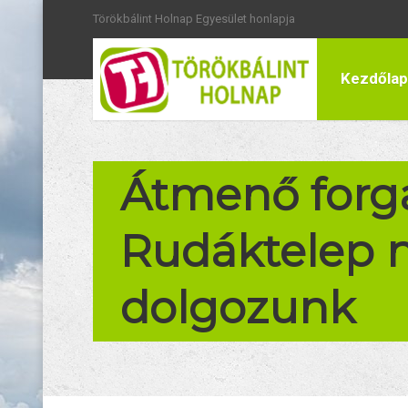
Törökbálint Holnap Egyesület honlapja
Kezdőlap
Átmenő forg
Rudáktelep n
dolgozunk