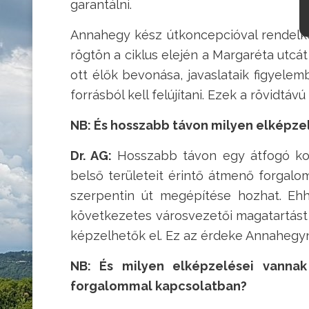
garantálni.
Annahegy kész útkoncepcióval rendelkez
rögtön a ciklus elején a Margaréta utcát
ott élők bevonása, javaslataik figyele
forrásból kell felújítani. Ezek a rövidtávú
NB: És hosszabb távon milyen elképze
Dr. AG:
Hosszabb távon egy átfogó konc
belső területeit érintő átmenő forgalo
szerpentin út megépítése hozhat. Ehhe
következetes városvezetői magatartást 
képzelhetők el. Ez az érdeke Annahegy
NB: És milyen elképzelései vannak
forgalommal kapcsolatban?