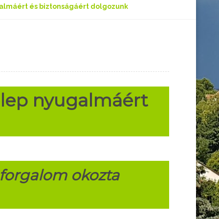
lmáért és biztonságáért dolgozunk
lep nyugalmáért
ő forgalom okozta