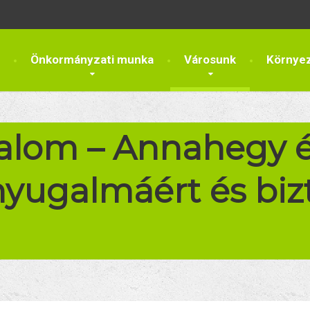
Önkormányzati munka
Városunk
Környe
alom – Annahegy 
yugalmáért és biz