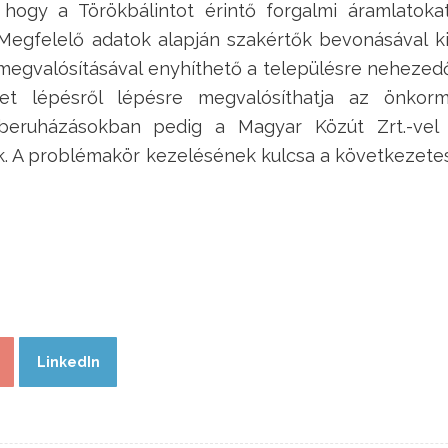
hogy a Törökbálintot érintő forgalmi áramlatokat
Megfelelő adatok alapján szakértők bevonásával k
 megvalósításával enyhíthető a településre nehezed
ket lépésről lépésre megvalósíthatja az önkor
beruházásokban pedig a Magyar Közút Zrt.-vel 
. A problémakör kezelésének kulcsa a következete
LinkedIn