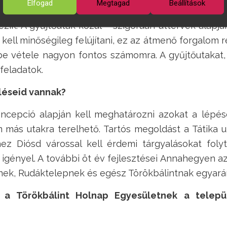
Elfogad
Megtagad
Beállítások
ik. A gyűjtőutak közül – szigorúan úttervek alapjá
 kell minőségileg felújítani, ez az átmenő forgalom r
mbe vétele nagyon fontos számomra. A gyűjtőutakat,
 feladatok.
léseid vannak?
epció alapján kell meghatározni azokat a lépése
m más utakra terelhető. Tartós megoldást a Tátika u
z Diósd várossal kell érdemi tárgyalásokat foly
igényel. A további öt év fejlesztései Annahegyen a
nek, Rudáktelepnek és egész Törökbálintnak egyará
 a Törökbálint Holnap Egyesületnek a telepü