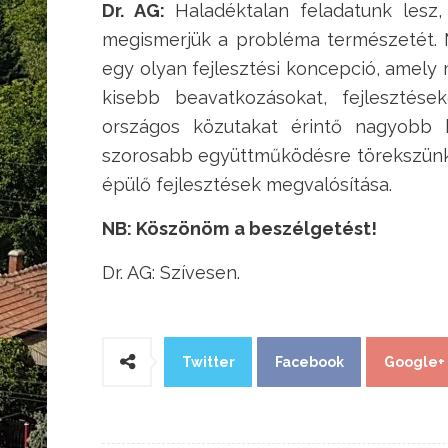
Dr. AG:
Haladéktalan feladatunk lesz, 
megismerjük a probléma természetét. 
egy olyan fejlesztési koncepció, amely
kisebb beavatkozásokat, fejlesztése
országos közutakat érintő nagyobb 
szorosabb együttműködésre törekszünk
épülő fejlesztések megvalósítása.
NB: Köszönöm a beszélgetést!
Dr. AG: Szívesen.
Twitter
Facebook
Google+