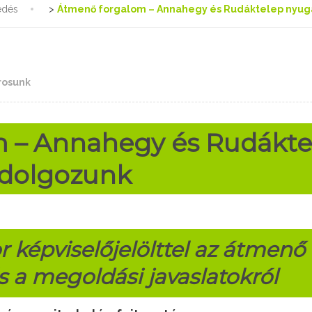
edés
>
Átmenő forgalom – Annahegy és Rudáktelep nyuga
rosunk
 – Annahegy és Rudákte
 dolgozunk
or képviselőjelölttel az átmen
s a megoldási javaslatokról