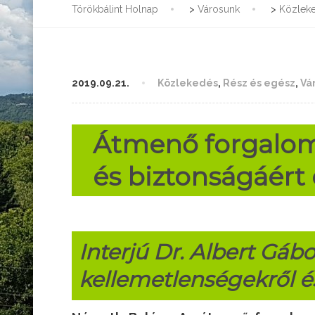
Törökbálint Holnap
>
Városunk
>
Közlek
2019.09.21.
Közlekedés
,
Rész és egész
,
Vá
Átmenő forgalom
és biztonságáért
Interjú Dr. Albert Gáb
kellemetlenségekről é