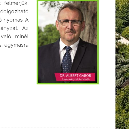
 felmérjük,
idolgozható
ő nyomás. A
mányzat. Az
való minél
s, egymásra