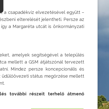
n, a csapadékvíz elvezetésével együtt –
észbeni elterelését jelentheti. Persze az
 így a Margaréta utcát is önkormányzati
ket, amelyek segítségével a település
tca mellett a GSM átjátszónál tervezett
tatni. Mindez persze koncepcionális és
z üdülőövezeti státus megőrzése mellett
nt.
lés további részeit terhelő átmenő