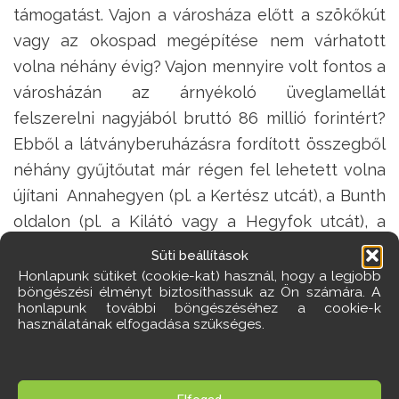
támogatást. Vajon a városháza előtt a szökőkút
vagy az okospad megépítése nem várhatott
volna néhány évig? Vajon mennyire volt fontos a
városházán az árnyékoló üveglamellát
felszerelni nagyjából bruttó 86 millió forintért?
Ebből a látványberuházásra fordított összegből
néhány gyűjtőutat már régen fel lehetett volna
újítani Annahegyen (pl. a Kertész utcát), a Bunth
oldalon (pl. a Kilátó vagy a Hegyfok utcát), a
Szabadházi hegyen (pl. a Mecsek vagy a Villányi
Süti beállítások
utcát). De a mellékutcák folyamatos
Honlapunk sütiket (cookie-kat) használ, hogy a legjobb
böngészési élményt biztosíthassuk az Ön számára. A
karbantartására is jutott volna elegendő összeg.
honlapunk további böngészéséhez a cookie-k
használatának elfogadása szükséges.
Nézzük a
bevételek
növelésének