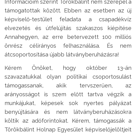
Információim szerint Törökbálint nem szerepel a
támogatottak között. Ebben az esetben az új
képviselő-testület feladata a csapadékvíz
elvezetés és útfelújítás szakaszos kiépítése
Annahegyen, az erre betervezett 100 milliós
önrész célirányos felhasználása. És nem
átcsoportosítása újabb látványberuházásra!
Kérem Önöket, hogy október 13-án
szavazatukkal olyan politikai csoportosulást
támogassanak, akik tervszerűen, az
arányosságot is szem előtt tartva végzik a
munkájukat, képesek sok nyertes pályázat
benyújtására és nem látványberuházásokra
költik az adóforintokat. Kérem, támogassák a
Törökbálint Holnap Egyesület képviselőjelöltjeit