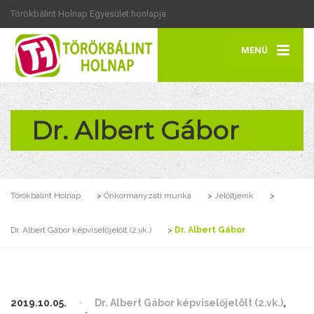
Törökbálint Holnap Egyesület honlapja
MENÜ
Dr. Albert Gábor
Törökbálint Holnap
>
Önkormányzati munka
>
Jelöltjeink
>
Dr. Albert Gábor képviselőjelölt (2.vk.)
>
Dr. Albert Gábor
2019.10.05.
Dr. Albert Gábor képviselőjelölt (2.vk.)
,