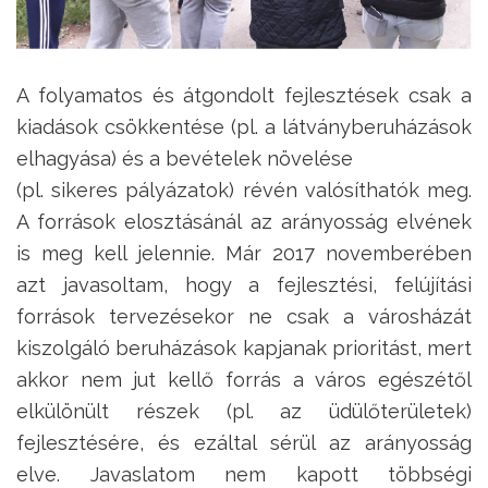
A folyamatos és átgondolt fejlesztések csak a
kiadások csökkentése (pl. a látványberuházások
elhagyása) és a bevételek növelése
(pl. sikeres pályázatok) révén valósíthatók meg.
A források elosztásánál az arányosság elvének
is meg kell jelennie. Már 2017 novemberében
azt javasoltam, hogy a fejlesztési, felújítási
források tervezésekor ne csak a városházát
kiszolgáló beruházások kapjanak prioritást, mert
akkor nem jut kellő forrás a város egészétől
elkülönült részek (pl. az üdülőterületek)
fejlesztésére, és ezáltal sérül az arányosság
elve. Javaslatom nem kapott többségi