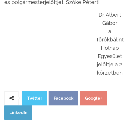
és polgármesterjelöltjét, Szőke Pétert!
Dr. Albert
Gábor
a
Törökbálint
Holnap
Egyesület
jelöltje a 2.
körzetben
Twitter
Facebook
Google+
LinkedIn