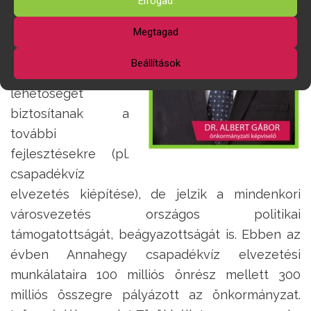
Elfogad
lehetőségét. Az
Megtagad
elnyert pályázati
források nem
Beállítások
csupán
lehetőséget
biztosítanak a
további
fejlesztésekre (pl.
csapadékvíz
elvezetés kiépítése), de jelzik a mindenkori
városvezetés országos politikai
támogatottságát, beágyazottságát is. Ebben az
évben Annahegy csapadékvíz elvezetési
munkálataira 100 milliós önrész mellett 300
milliós összegre pályázott az önkormányzat.