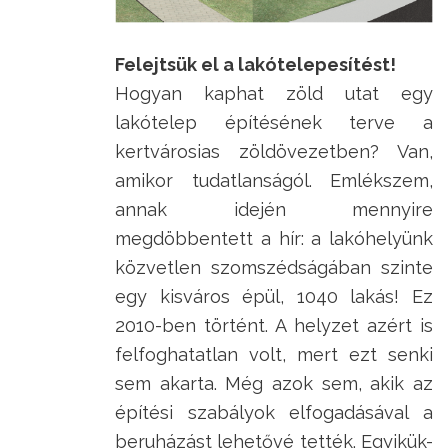
Felejtsük el a lakótelepesítést!
Hogyan kaphat zöld utat egy
lakótelep építésének terve a
kertvárosias zöldövezetben? Van,
amikor tudatlanságól. Emlékszem,
annak idején mennyire
megdöbbentett a hír: a lakóhelyünk
közvetlen szomszédságában szinte
egy kisváros épül, 1040 lakás! Ez
2010-ben történt. A helyzet azért is
felfoghatatlan volt, mert ezt senki
sem akarta. Még azok sem, akik az
építési szabályok elfogadásával a
beruházást lehetővé tették. Egyikük-