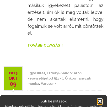
másikuk igyekezett palástolni az
érzéseit, ám ők is meg voltak lepve,
de nem akarták elismerni, hogy
fogalmuk se volt arról, mit döntöttek
el.
TOVÁBB OLVASÁS
2019
Egyesület
,
Erdélyi-Sándor Áron
OKT
képviselőjelölt (5.vk.)
,
Önkormányzati
09
munka
,
Városunk
Erdélyi-Sándor
Süti beállítások
Honlapunk sütiket (cookie-kat) használ, hogy a legjobb