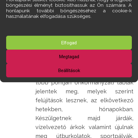
Áron
böngészési élményt biztosíthassuk az Ön számára. A
honlapunk további böngészéséhez a cookie-k
használatának elfogadása szükséges.
Épül, szépül
Törökbálint, de
Elfogad
milyen áron?
Megtagad
Beállítások
Választáshoz közeledve, a város
több pontján önkormányzati táblák
jelentek meg, melyek szerint
felújítások lesznek, az elkövetkező
hetekben, hónapokban.
Készülgetnek majd járdák,
vízelvezető árkok valamint újulnak
meg útburkolatok, sportpályák,