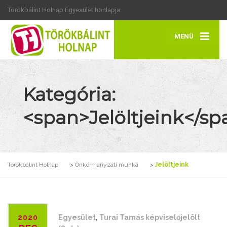
Törökbálint Holnap Egyesület honlapja
MENÜ
Kategória:
<span>Jelöltjeink</sp
Törökbálint Holnap
>
Önkormányzati munka
>
Jelöltjeink
2020
Egyesület
,
Turai Tamás képviselőjelölt