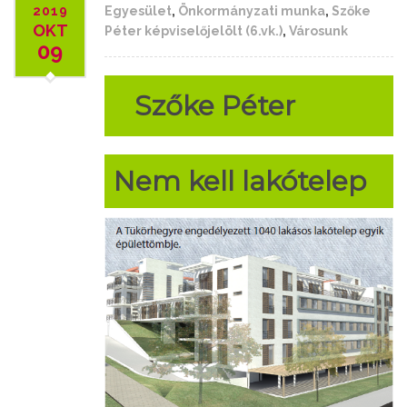
2019
Egyesület
,
Önkormányzati munka
,
Szőke
OKT
Péter képviselőjelölt (6.vk.)
,
Városunk
09
Szőke Péter
Nem kell lakótelep