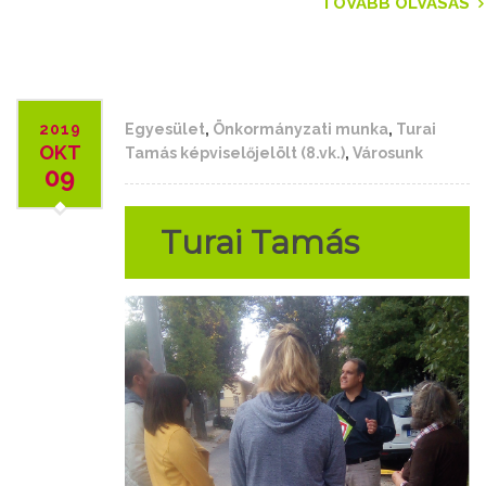
TOVÁBB OLVASÁS
2019
Egyesület
,
Önkormányzati munka
,
Turai
OKT
Tamás képviselőjelölt (8.vk.)
,
Városunk
09
Turai Tamás