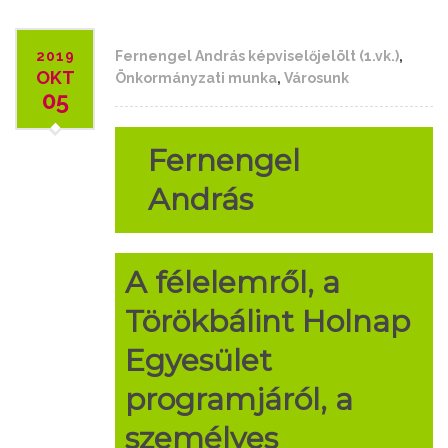
2019
Fernengel András képviselőjelölt (1.vk.)
,
OKT
Önkormányzati munka
,
Városunk
05
Fernengel
András
A félelemről, a
Törökbálint Holnap
Egyesület
programjáról, a
személyes