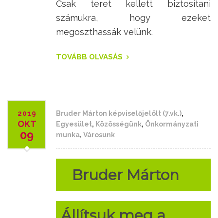
Csak teret kellett biztosítani
számukra, hogy ezeket
megoszthassák velünk.
TOVÁBB OLVASÁS
2019
Bruder Márton képviselőjelölt (7.vk.)
,
OKT
Egyesület
,
Közösségünk
,
Önkormányzati
09
munka
,
Városunk
Bruder Márton
Állítsuk meg a