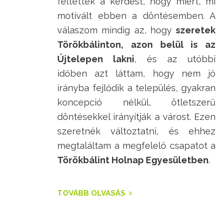
feltették a kérdést, hogy miért, mi
motivált ebben a döntésemben. A
válaszom mindig az, hogy
szeretek
Törökbálinton, azon belül is az
Újtelepen lakni
, és az utóbbi
időben azt láttam, hogy nem jó
irányba fejlődik a település, gyakran
koncepció nélkül, ötletszerű
döntésekkel irányítják a várost. Ezen
szeretnék változtatni, és ehhez
megtaláltam a megfelelő csapatot a
Törökbálint Holnap Egyesületben
.
TOVÁBB OLVASÁS