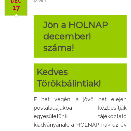
DEC
(8.vk.)
17
Jön a HOLNAP
decemberi
száma!
Kedves
Törökbálintiak!
E hét végén, a jövő hét elején
postaládájukba kézbesítjük
egyesületünk tájékoztató
kiadványának, a HOLNAP-nak ez év