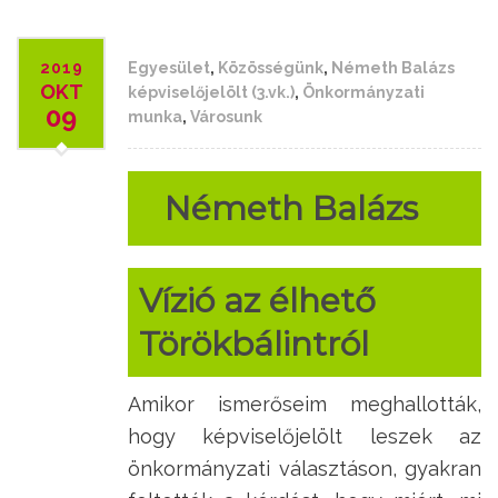
2019
Egyesület
,
Közösségünk
,
Németh Balázs
OKT
képviselőjelölt (3.vk.)
,
Önkormányzati
09
munka
,
Városunk
Németh Balázs
Vízió az élhető
Törökbálintról
Amikor ismerőseim meghallották,
hogy képviselőjelölt leszek az
önkormányzati választáson, gyakran