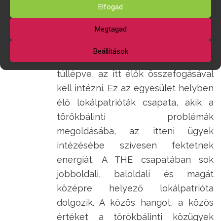
Elfogad
Megtagad
A Törökbálint Holnap Egyesület jó
példája annak, hogy a helyi ügyeket
Beállítások
az országos pártpolitika ellentétein
túllépve, az itt élők összefogásával
kell intézni. Ez az egyesület helyben
élő lokálpatrióták csapata, akik a
törökbálinti problémák
megoldásába, az itteni ügyek
intézésébe szívesen fektetnek
energiát. A THE csapatában sok
jobboldali, baloldali és magát
középre helyező lokálpatrióta
dolgozik. A közös hangot, a közös
értéket a törökbálinti közügyek