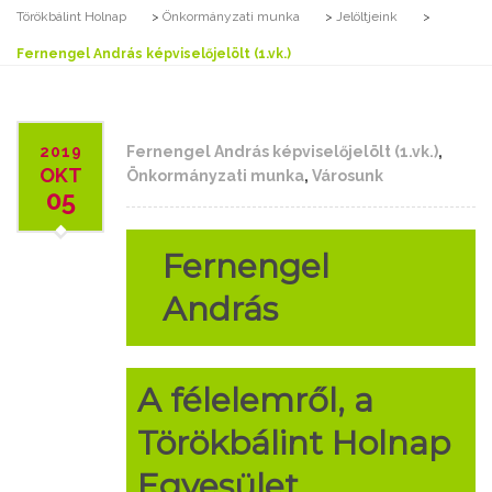
Törökbálint Holnap
>
Önkormányzati munka
>
Jelöltjeink
>
Fernengel András képviselőjelölt (1.vk.)
2019
Fernengel András képviselőjelölt (1.vk.)
,
OKT
Önkormányzati munka
,
Városunk
05
Fernengel
András
A félelemről, a
Törökbálint Holnap
Egyesület