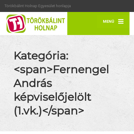
Törökbálint Holnap Egyesület honlapja
MENÜ
Kategória:
<span>Fernengel
András
képviselőjelölt
(1.vk.)</span>