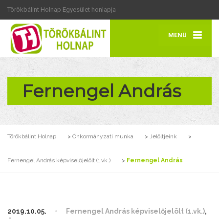
Törökbálint Holnap Egyesület honlapja
MENÜ
Fernengel András
Törökbálint Holnap
>
Önkormányzati munka
>
Jelöltjeink
>
Fernengel András képviselőjelölt (1.vk.)
>
Fernengel András
2019.10.05.
Fernengel András képviselőjelölt (1.vk.)
,