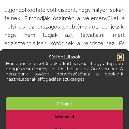
Elgondolkodtató volt viszont, hogy milyen sokan
félnek. Elmondják őszintén a véleményüket a
helyi és az országos problémákról, de jelzik,
hogy nem tudják azt felvállalni, mert
egzisztenciálisan kötődnek a rendszerhez. És
nem csupán az önkormányzatnál dolgozók
Süti beállítások
tartanak kellemetlen retorzióktól kritikus
Honlapunk sütiket (cookie-kat) használ, hogy a legjobb
gondolataik miatt, hanem a legkülönbözőbb
böngészési élményt biztosíthassuk az Ön számára. A
honlapunk további böngészéséhez a cookie-k
állami vállalatoknál dolgozó emberek is félnek.
használatának elfogadása szükséges.
Félnek attól, hogy negatív következményei
lehetnek annak, hogy felvállalják a
véleményüket. Az ötvenes évek szele kezd
Elfogad
lengedezni sajnos országszerte, és így
Megtagad
Törökbálinton is.