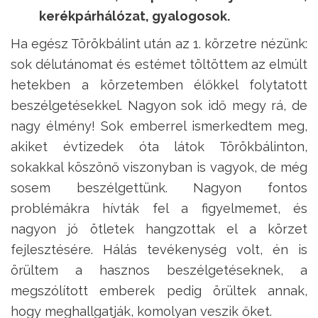
kerékpárhálózat, gyalogosok.
Ha egész Törökbálint után az 1. körzetre nézünk:
sok délutánomat és estémet töltöttem az elmúlt
hetekben a körzetemben élőkkel folytatott
beszélgetésekkel. Nagyon sok idő megy rá, de
nagy élmény! Sok emberrel ismerkedtem meg,
akiket évtizedek óta látok Törökbálinton,
sokakkal köszönő viszonyban is vagyok, de még
sosem beszélgettünk. Nagyon fontos
problémákra hívták fel a figyelmemet, és
nagyon jó ötletek hangzottak el a körzet
fejlesztésére. Hálás tevékenység volt, én is
örültem a hasznos beszélgetéseknek, a
megszólított emberek pedig örültek annak,
hogy meghallgatják, komolyan veszik őket.