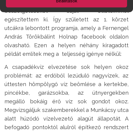
Beállítások
A lakókkal folytatott személyes
beszélgetéseket saját ötleteimmel
egészítettem ki. Így született az 1. körzet
utcákra lebontott programja, amely a Fernengel
András Törökbálint Holnap facebook oldalon
olvasható. Ezen a helyen néhány kiragadott
példát említek meg a teljesség igénye nélkül:
A csapadékvíz elvezetése sok helyen okoz
problémát: az erdőből lezúduló nagyvizek, az
úttesten hömpölygő víz beömlése a kertekbe,
pincékbe, garázsokba, az útnyergekben
megálló bokáig érő víz sok gondot okoz.
Megvizsgáljuk szakemberekkel a Munkácsy utca
alatt húzódó vízelvezető alagút állapotát. A
befogadó pontoktól alulról építkező rendszert