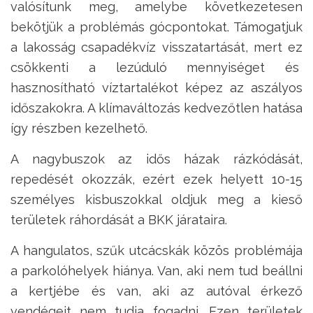
valósítunk meg, amelybe következetesen
bekötjük a problémás gócpontokat. Támogatjuk
a lakosság csapadékvíz visszatartását, mert ez
csökkenti a lezúduló mennyiséget és
hasznosítható víztartalékot képez az aszályos
időszakokra. A klímaváltozás kedvezőtlen hatása
így részben kezelhető.
A nagybuszok az idős házak rázkódását,
repedését okozzák, ezért ezek helyett 10-15
személyes kisbuszokkal oldjuk meg a kieső
területek ráhordását a BKK járataira.
A hangulatos, szűk utcácskák közös problémája
a parkolóhelyek hiánya. Van, aki nem tud beállni
a kertjébe és van, aki az autóval érkező
vendégeit nem tudja fogadni. Ezen területek