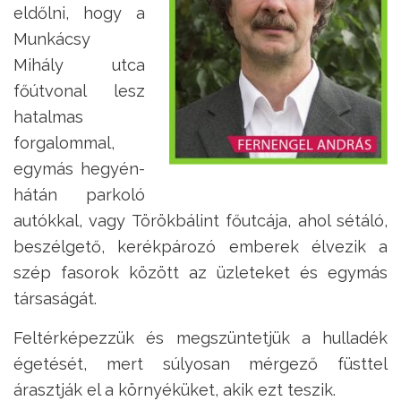
eldőlni, hogy a
Munkácsy
Mihály utca
főútvonal lesz
hatalmas
forgalommal,
egymás hegyén-
hátán parkoló
autókkal, vagy Törökbálint főutcája, ahol sétáló,
beszélgető, kerékpározó emberek élvezik a
szép fasorok között az üzleteket és egymás
társaságát.
Feltérképezzük és megszüntetjük a hulladék
égetését, mert súlyosan mérgező füsttel
árasztják el a környéküket, akik ezt teszik.