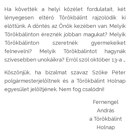
Ha követték a helyi közélet fordulatait, két
lényegesen eltérő Törökbálint rajzolódik ki
előttünk. A döntés az Önök kezében van. Melyik
Törökbálinton éreznék jobban magukat? Melyik
Törökbálinton szeretnék gyermekeiket
felnevelni? Melyik Törökbálintot hagynák
szívesebben unokáikra? Erről szól október 13-a …
Köszönjük, ha bizalmat szavaz Szőke Péter
polgármesterjelöltnek és a Törökbálint Holnap
egyesület jelöltjének. Nem fog csalódni!
Fernengel
András
a Törökbálint
Holnap