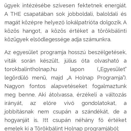
ügyek intézésébe szívesen fektetnek energiát.
A THE csapatában sok jobboldali, baloldali és
magát középre helyező lokálpatrióta dolgozik. A
közös hangot, a közös értéket a törökbálinti
közügyek elsődlegessége adja számunkra.
Az egyesület programja hosszú beszélgetések,
viták során készült, július óta olvasható a
torokbalintholnap.hu lapon („Egyesület”
legördülő menü, majd „A Holnap Programja”).
Nagyon fontos alapvetéseket fogalmaztunk
meg benne. Aki átolvassa, érzékeli a változás
irányát, az előre vivő gondolatokat, a
jobbításnak nem csupán a szándékát, de a
hogyanját is. Itt csupán néhány fő értéket
emelek ki a Törökbálint Holnap programjából: