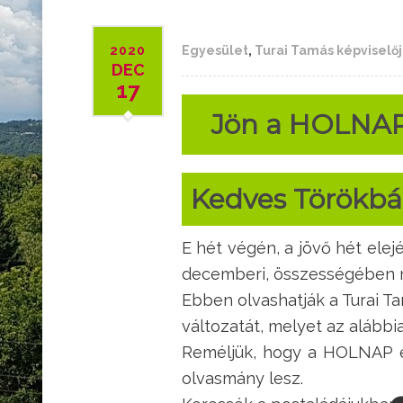
2020
Egyesület
,
Turai Tamás képviselője
DEC
17
Jön a HOLNAP
Kedves Törökbál
E hét végén, a jövő hét ele
decemberi, összességében m
Ebben olvashatják a Turai Ta
változatát, melyet az alább
Reméljük, hogy a HOLNAP ezú
olvasmány lesz.