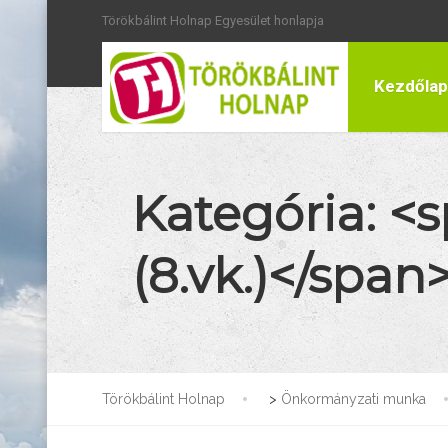
Törökbálint Holnap Egyesület honlapja
Kezdőlap
Kategória: <
(8.vk.)</span
Törökbálint Holnap
>
Önkormányzati munka