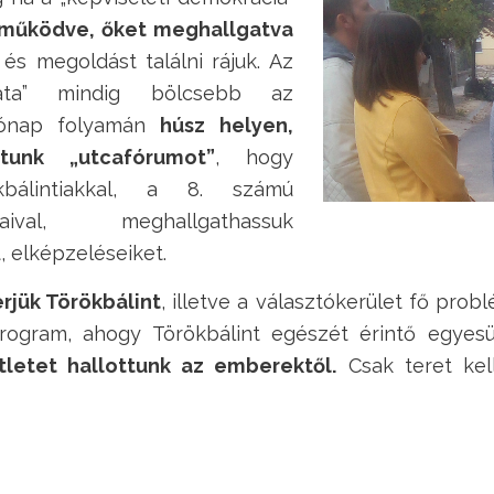
működve, őket meghallgatva
 és megoldást találni rájuk. Az
data” mindig bölcsebb az
hónap folyamán
húsz helyen,
tunk „utcafórumot”
, hogy
kbálintiakkal, a 8. számú
aival, meghallgathassuk
 elképzeléseiket.
rjük Törökbálint
, illetve a választókerület fő probl
 program, ahogy Törökbálint egészét érintő egyes
ötletet hallottunk az emberektől.
Csak teret kell