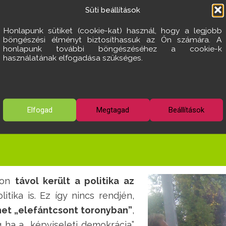
Süti beállítások
Honlapunk sütiket (cookie-kat) használ, hogy a legjobb
böngészési élményt biztosíthassuk az Ön számára. A
honlapunk további böngészéséhez a cookie-k
használatának elfogadása szükséges.
,
Turai Tamás képviselőjelölt (8.vk.)
,
Városunk
Elfogad
Megtagad
Beállítások
yon
távol került a politika az
litika is. Ez így nincs rendjén,
het „elefántcsont toronyban”
,
ha a „képviseleti demokrácia”