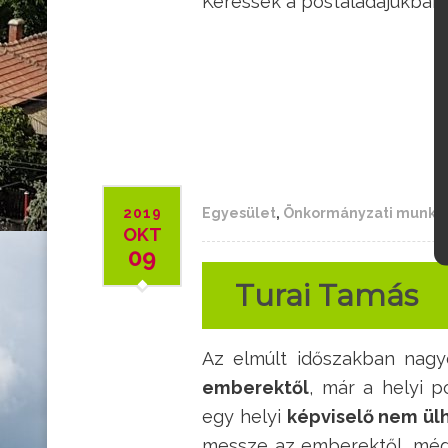
Keressék a postaládájukban!
2019
Egyesület
,
Önkormányzati munka
OKT
09
Turai Tamás
Az elmúlt időszakban nag
emberektől
, már a helyi po
egy helyi
képviselő nem ül
messze az emberektől, még 