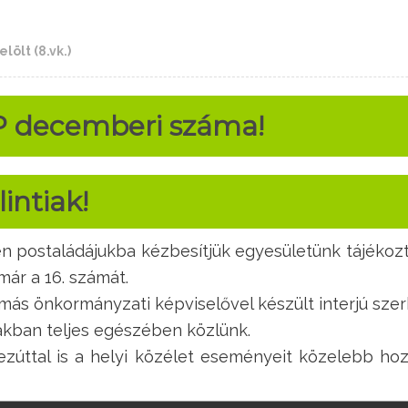
lölt (8.vk.)
 decemberi száma!
intiak!
jén postaládájukba kézbesítjük egyesületünk tájék
ár a 16. számát.
más önkormányzati képviselővel készült interjú szerk
iakban teljes egészében közlünk.
ttal is a helyi közélet eseményeit közelebb hozó,