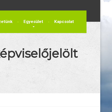
zetünk
Egyesület
Kapcsolat
pviselőjelölt