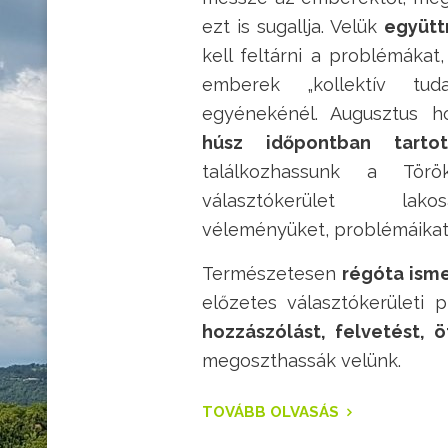
ezt is sugallja. Velük
együtt
kell feltárni a problémákat,
emberek „kollektív tu
egyénekénél. Augusztus 
húsz időpontban tartot
találkozhassunk a Törö
választókerület lakos
véleményüket, problémáikat,
Természetesen
régóta isme
előzetes választókerületi
hozzászólást, felvetést, 
megoszthassák velünk.
TOVÁBB OLVASÁS