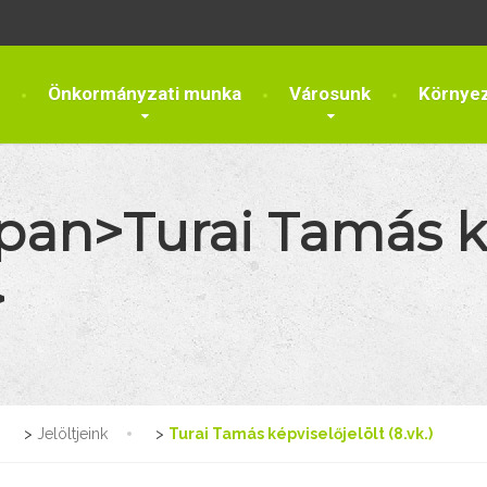
Önkormányzati munka
Városunk
Környe
span>Turai Tamás ké
>
>
Jelöltjeink
>
Turai Tamás képviselőjelölt (8.vk.)