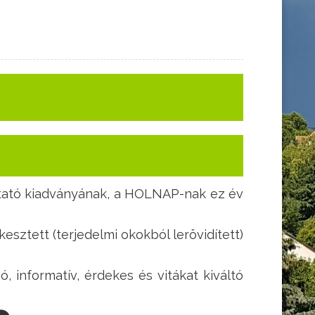
oztató kiadványának, a HOLNAP-nak ez év
esztett (terjedelmi okokból lerövidített)
 informatív, érdekes és vitákat kiváltó