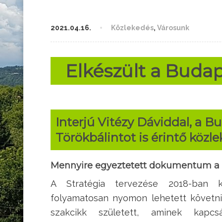
2021.04.16.
Közlekedés
,
Városunk
Elkészült a Budap
Interjú Vitézy Dáviddal, a B
Törökbálintot is érintő közle
Mennyire egyeztetett dokumentum a B
A Stratégia tervezése 2018-ban 
folyamatosan nyomon lehetett követni 
szakcikk született, aminek kapc