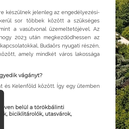
rre készülnek jelenleg az engedélyezési-
kerül sor többek között a szükséges
mint a vasútvonal üzemeltetőjével. Az
, hogy 2023 után megkezdődhessen az
 kapcsolatokkal, Budaörs nyugati részén,
között, amely mindkét város lakossága
egyedik vágányt?
nt és Kelenföld között. Így egy ütemben
ven belül a törökbálinti
, biciklitárolók, utasvárok,