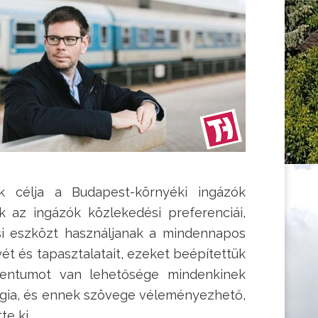
k célja a Budapest-környéki ingázók
k az ingázók közlekedési preferenciái,
si eszközt használjanak a mindennapos
ét és tapasztalatait, ezeket beépítettük
mentumot van lehetősége mindenkinek
tégia, és ennek szövege véleményezhető,
e ki.