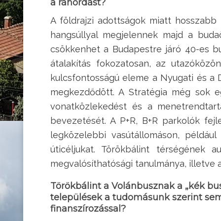
a ráhordást?
A földrajzi adottságok miatt hosszabb
hangsúllyal megjelennek majd a budaö
csökkenhet a Budapestre járó 40-es bu
átalakítás fokozatosan, az utazóközö
kulcsfontosságú eleme a Nyugati és a Dé
megkezdődött. A Stratégia még sok egy
vonatközlekedést és a menetrendtartá
bevezetését. A P+R, B+R parkolók fejl
legközelebbi vasútállomáson, például
úticéljukat. Törökbálint térségének 
megvalósíthatósági tanulmánya, illetve
Törökbálint a Volánbusznak a „kék bus
települések a tudomásunk szerint sem
finanszírozással?