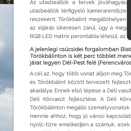
Az utasbeállók a tervek jóváhagyás
utasbeállók térfigyelő kamerarendszeré
részeként, Törökbálint megállóhelyen ú
az eljárás sikeresen zárul, úgy a megá
RGB LED mátrix perontábla létesül, az 
A jelenlegi csúcsidei forgalomban Bi
Törökbálinton is két perc többlet men
járat legyen Dél-Pest felé (Ferencvár
A cél az, hogy több vonat álljon meg Tör
és Törökbálint között tervezett fejleszt
akadálya. Ennek első lépése a Déli vas
Déli Körvasút fejlesztése. A Déli K
Törökbálinton megálló személyvonatok s
mennie ahhoz, hogy jó városi kapcsolat
nyolc-tízre emelkedjen a számuk, ezek e