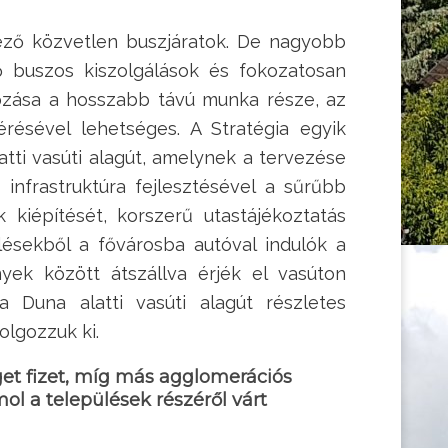
kező közvetlen buszjáratok. De nagyobb
ő buszos kiszolgálások és fokozatosan
gozása a hosszabb távú munka része, az
résével lehetséges. A Stratégia egyik
atti vasúti alagút, amelynek a tervezése
infrastruktúra fejlesztésével a sűrűbb
kiépítését, korszerű utastájékoztatás
lésekből a fővárosba autóval indulók a
yek között átszállva érjék el vasúton
a Duna alatti vasúti alagút részletes
lgozzuk ki.
get fizet, míg más agglomerációs
l a települések részéről várt