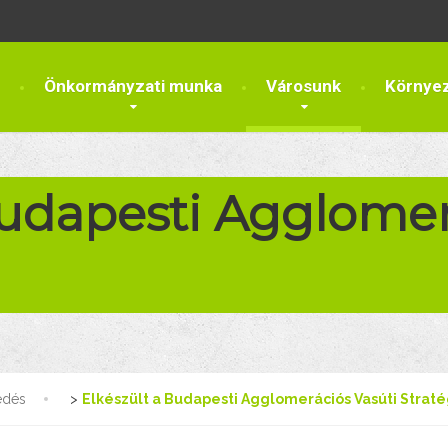
Önkormányzati munka
Városunk
Környe
Budapesti Agglomer
edés
>
Elkészült a Budapesti Agglomerációs Vasúti Straté