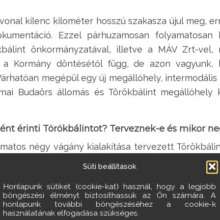
tvonal kilenc kilométer hosszú szakasza újul meg, e
dokumentáció. Ezzel párhuzamosan folyamatosan 
bálint önkormányzatával, illetve a MÁV Zrt-vel, 
ás a Kormány döntésétől függ, de azon vagyunk
 Várhatóan megépül egy új megállóhely, intermodális
ai Budaörs állomás és Törökbálint megállóhely 
ént érinti Törökbálintot? Terveznek-e és mikor n
yamatos négy vágány kialakítása tervezett Törökbáli
 amely a távlati igények kielégítésére is alkalmas.
Süti beállítások
milyen lépések várhatóak néhány hónapon, negyedé
Honlapunk sütiket (cookie-kat) használ, hogy a legjobb
gálása érdekében? Így például a parkolási viszonyok
böngészési élményt biztosíthassuk az Ön számára. A
honlapunk további böngészéséhez a cookie-k
használatának elfogadása szükséges.