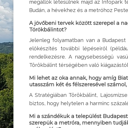
megállók létesülnek majd az Infopark t
Budán, a hévekhez és a metróhoz Peste
A jövőbeni tervek között szerepel a n
Törökbálintot?
Jelenleg folyamatban van a Budapest 
előkészítés további lépéseiről (pél
rendelkezésre. A nagysebességű vasú
Törökbálint térségében való kiágazástól
Mi lehet az oka annak, hogy amíg Biat
utasszám két és félszeresével számol
A Stratégiában Törökbálint, Lajosmizs
biztos, hogy helytelen a harminc százalé
Mi a szándékuk a települést Budapest
szerepük a metróra, mennyiben tudják 