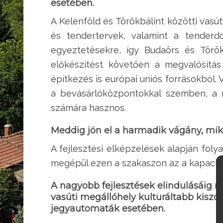
esetében.
A Kelenföld és Törökbálint közötti vasú
és tendertervek, valamint a tender
egyeztetésekre, így Budaörs és Török
előkészítést követően a megvalósít
építkezés is európai uniós forrásokból.
a bevásárlóközpontokkal szemben, a m
számára hasznos.
Meddig jön el a harmadik vágány, mik
A fejlesztési elképzelések alapján fol
megépül ezen a szakaszon az a kapacitás,
A nagyobb fejlesztések elindulásáig 
vasúti megállóhely kulturáltabb kiszol
jegyautomaták esetében.