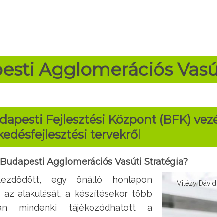
esti Agglomerációs Vasút
udapesti Fejlesztési Központ (BFK) vez
kedésfejlesztési tervekről
udapesti Agglomerációs Vasúti Stratégia?
kezdődött, egy önálló honlapon
Vitézy Dávid
az alakulását, a készítésekor több
sán mindenki tájékozódhatott a