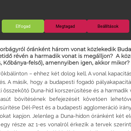
át követően várhatóan 2021. második felében ép
nek tervezése történik, a kivitelezés 2021. második
j utastájékoztató rendszer tervezésének és kivite
Elfogad
Megtagad
Beállítások
llóhelyen megújul a hangos utastájékoztatás, vala
előzetes tervek szerint 2021. második félévében. 
atorbágyról óránként három vonat közlekedik Buda
etidő révén a harmadik vonat is megálljon? A köz
os, Kőbánya-felső), amennyiben igen, akkor mikor?
ökbálinton – ehhez két dolog kell. A vonal kapacitá
és. A másik, hogy a budapesti fogadó pályakapacitás
úti összekötő Duna-híd korszerűsítése és a harmadik
örvasút bővítésének befejezését követően lehető
űrítése Dél-Pest és a budapesti agglomeráció irán
okat kapjon. Jelenleg a Duna-hídon óránként két elő
gy része az 1-es vonalról érkezik a tervek szerint,