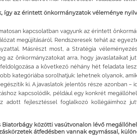
ek, így az érintett önkormányzatok véleménye nyil
matosan kapcsolatban vagyunk az érintett önkormán
lózat megújításáról. Rendszeresek tehát az egyezte
yzattal. Másrészt most, a Stratégia véleményezés
eg az önkormányzatokat arra, hogy javaslataikat jut
feldolgozása a következő néhány hét feladata lesz.
gyobb kategóriába sorolhatjuk: lehetnek olyanok, am
egészítik ki. A javaslatok jelentős része azonban – 
áshoz kapcsolódik, például egy konkrét megállóhely
az adott fejlesztéssel foglalkozó kollégáimhoz jut
s Biatorbágy közötti vasútvonalon lévő megállóhe
nzáskörzetek átfedésben vannak egymással, külö