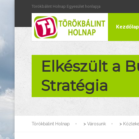
Törökbálint Holnap Egyesület honlapja
Kezdőlap
Elkészült a 
Stratégia
Törökbálint Holnap
>
Városunk
>
Közlek