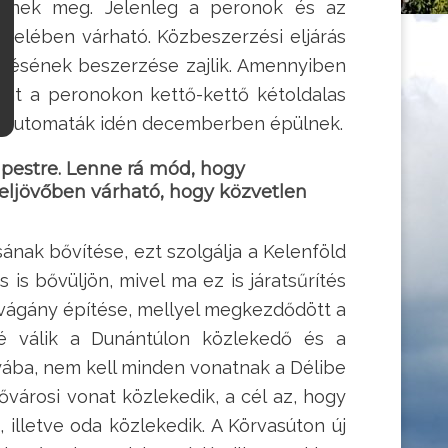
ülnek meg. Jelenleg a peronok és az
 felében várható. Közbeszerzési eljárás
lezésének beszerzése zajlik. Amennyiben
mint a peronokon kettő-kettő kétoldalas
Jegyautomaták idén decemberben épülnek.
pestre. Lenne rá mód, hogy
eljövőben várható, hogy közvetlen
sának bővítése, ezt szolgálja a Kelenföld
 is bővüljön, mivel ma ez is járatsűrítés
 vágány építése, mellyel megkezdődött a
vé válik a Dunántúlon közlekedő és a
yába, nem kell minden vonatnak a Délibe
városi vonat közlekedik, a cél az, hogy
 illetve oda közlekedik. A Körvasúton új