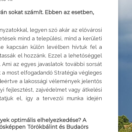
ván sokat számít. Ebben az esetben,
yzatokkal, legyen szó akár az elővárosi
tések mind a települési, mind a kerületi
e kapcsán külön levélben hívtuk fel a
tassák el hozzánk. Ezzel a lehetőséggel
 Ami az egyes javaslatok további sorsát
ik a most elfogadandó Stratégia végleges
ideértve a lakossági vélemények jelentős
i fejlesztést, zajvédelmet vagy átkelési
tatjuk el, így a tervezői munka idején
lyek optimális elhelyezkedése? A
nösképpen Törökbálint és Budaörs