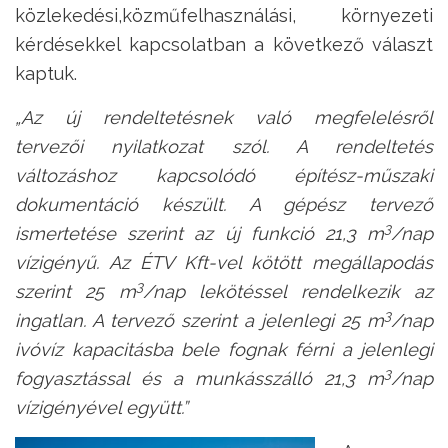
közlekedési,közműfelhasználási, környezeti
kérdésekkel kapcsolatban a következő választ
kaptuk.
„Az új rendeltetésnek való megfelelésről
tervezői nyilatkozat szól. A rendeltetés
változáshoz kapcsolódó építész-műszaki
dokumentáció készült. A gépész tervező
3
ismertetése szerint az új funkció 21,3 m
/nap
vízigényű. Az ÉTV Kft-vel kötött megállapodás
3
szerint 25 m
/nap lekötéssel rendelkezik az
3
ingatlan. A tervező szerint a jelenlegi 25 m
/nap
ivóvíz kapacitásba bele fognak férni a jelenlegi
3
fogyasztással és a munkásszálló 21,3 m
/nap
vízigényével együtt.”