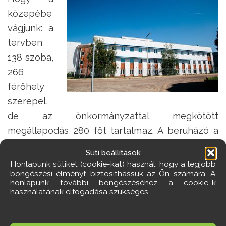
közepébe
vágjunk: a
tervben
138 szoba,
266
férőhely
szerepel,
de az önkormányzattal megkötött
megállapodás 280 főt tartalmaz. A beruházó a
Biggeorge 31. Ingatlanfejlesztő
Süti beállítások
Ingatlanbefektetési Alap, amely az
Honlapunk sütiket (cookie-kat) használ, hogy a legjobb
böngészési élményt biztosíthassuk az Ön számára. A
ingatlanfejlesztési piacon régóta elismert, jó
honlapunk további böngészéséhez a cookie-k
nevű Biggeorge Holding egyik vállalata. A
használatának elfogadása szükséges.
várható igénybevevői körről a törökbálinti
polgármesteri hivatal annyit árult el, hogy „
Nincs