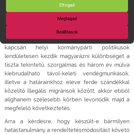
hivatalos információ, csak, amit a fejlesztő a zárt
Elfogad
testületi ülésen elmondott”
, ezt viszont nem
Megtagad
kötötte az orrunkra. Ám ha másoknak is részük
lesz abban az élményben, hogy az enyhén
Beállítások
szólva felszított idegengyűlöletre emlékeztetés
kapcsán helyi kormánypárti politikusok
lendületesen kezdik magyarázni különbséget a
tiszta tekintetű, szorgalmas és három év múlva
kiebrudalható távol-keleti vendégmunkások,
illetve a határainkhoz eleve ferde szándékkal
közelítő illegális migránsok között, akkor ebből
alighanem szélesebb körben levonódik majd a
megfelelő következtetés.
Arra a kérdésre, hogy készült-e bármilyen
hatástanulmány a rendeltetésmódosítást követő