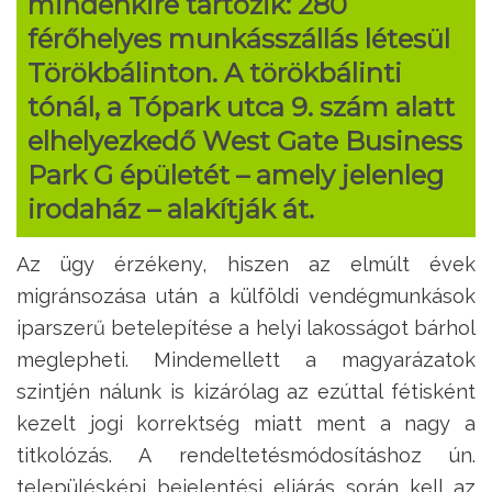
mindenkire tartozik: 280
férőhelyes munkásszállás létesül
Törökbálinton. A törökbálinti
tónál, a Tópark utca 9. szám alatt
elhelyezkedő West Gate Business
Park G épületét – amely jelenleg
irodaház – alakítják át.
Az ügy érzékeny, hiszen az elmúlt évek
migránsozása után a külföldi vendégmunkások
iparszerű betelepítése a helyi lakosságot bárhol
meglepheti. Mindemellett a magyarázatok
szintjén nálunk is kizárólag az ezúttal fétisként
kezelt jogi korrektség miatt ment a nagy a
titkolózás. A rendeltetésmódosításhoz ún.
településképi bejelentési eljárás során kell az