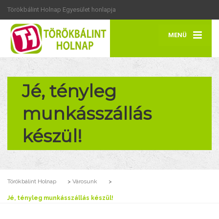
Törökbálint Holnap Egyesület honlapja
MENÜ
Jé, tényleg
munkásszállás
készül!
Törökbálint Holnap
>
Városunk
>
Jé, tényleg munkásszállás készül!