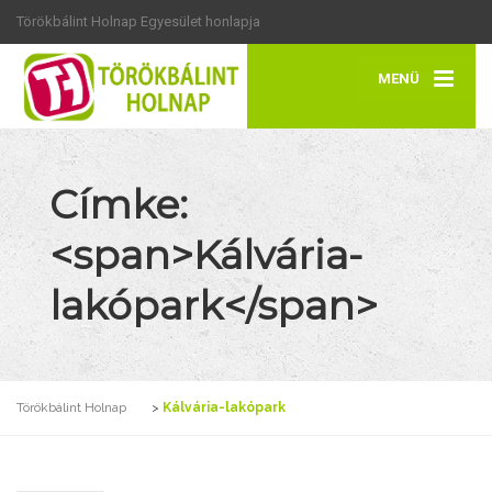
Törökbálint Holnap Egyesület honlapja
MENÜ
Címke:
<span>Kálvária-
lakópark</span>
Törökbálint Holnap
>
Kálvária-lakópark