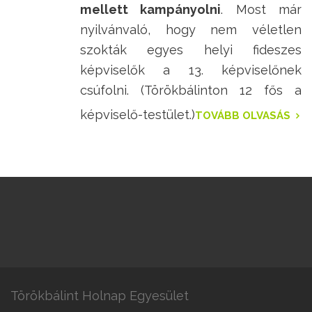
mellett kampányolni
. Most már
nyilvánvaló, hogy nem véletlen
szokták egyes helyi fideszes
képviselők a 13. képviselőnek
csúfolni. (Törökbálinton 12 fős a
képviselő-­testület.)
TOVÁBB OLVASÁS
Törökbálint Holnap Egyesület