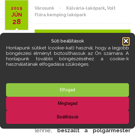
2019
Városunk
Kálvária-lakópark
,
Volt
JÚN
Flóra.kemping lakópark
28
Törökbálinton
Süti beállítások
Honlapunk sütiket (cookie-kat) használ, hogy a legjobb
már a jegyző is
böngészési élményt biztosíthassuk az Ön számára. A
honlapunk további böngészéséhez a cookie-k
politizál
használatának elfogadása szükséges.
PEDIG PÁRTATLAN
NAK KELLENE
Elfogad
LENNIE
Megtagad
Május 22-én megjelent egy eddig
példátlan kiadvány Törökbálinton
.
Beállítások
A
jegyző
, akinek függetlennek kell
lennie,
beszállt a polgár­mester